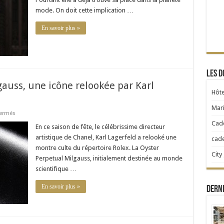
tradition
mode. On doit cette implication …
version
British
En savoir plus »
Les d
auss, une icône relookée par Karl
Hôte
Mari
sur
ermés
Rolex
Cad
Oyster
En ce saison de fête, le célébrissime directeur
Perpetual
artistique de Chanel, Karl Lagerfeld a relooké une
cad
Milgauss,
une
montre culte du répertoire Rolex. La Oyster
icône
City
Perpetual Milgauss, initialement destinée au monde
relookée
par
scientifique …
Karl
Lagerfeld
En savoir plus »
Dern