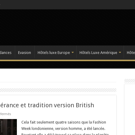
dances
Evasion
Hôtels luxe Europe
Hôtels Luxe Amérique
Hôte
rance et tradition version British
sur
fermés
London
Fashion
Cela fait seulement quatre saisons que la Fashion
Week:
Week londonienne, version homme, a été lancée.
exubérance
et
Pourtant elle a déjà trouvé sa place dans la planète