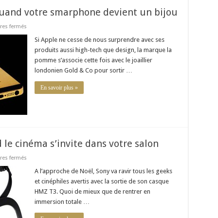
quand votre smarphone devient un bijou
sur
es fermés
L’iPhone
5S
Si Apple ne cesse de nous surprendre avec ses
par
produits aussi high-tech que design, la marque la
Gold&Co
:
pomme s’associe cette fois avec le joaillier
quand
londonien Gold & Co pour sortir …
votre
smarphone
devient
En savoir plus »
un
bijou
e cinéma s’invite dans votre salon
sur
es fermés
Casque
Sony
A l’approche de Noël, Sony va ravir tous les geeks
HMZ
et cinéphiles avertis avec la sortie de son casque
T3
quand
HMZ T3. Quoi de mieux que de rentrer en
le
immersion totale …
cinéma
s’invite
dans