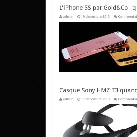
L’iPhone 5S par Gold&Co : 
admin
19 décembre 2013
Commentair
Casque Sony HMZ T3 quand l
admin
17 décembre 2013
Commentair