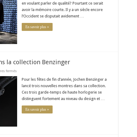
Beijing
en voulant parler de qualité? Pourtant ce serait
Project:
le
avoir la mémoire courte. Il y a un siècle encore
luxe
l’Occident se disputait avidement …
“Made
in
China”
En savoir plus »
s la collection Benzinger
sur
es fermés
Trois
nouvelles
Pour les fêtes de fin d’année, Jochen Benzinger a
montres
lancé trois nouvelles montres dans sa collection.
dans
la
Ces trois garde-temps de haute horlogerie se
collection
distinguent fortement au niveau du design et …
Benzinger
En savoir plus »