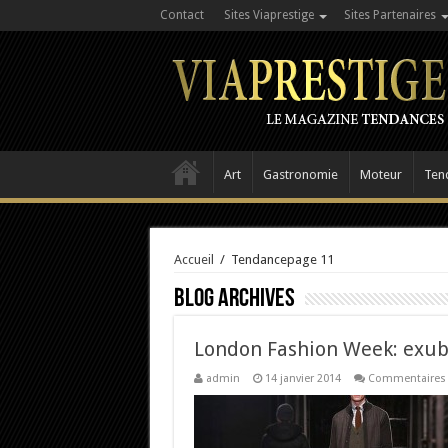
Contact
Sites Viaprestige
Sites Partenaires
Art
Gastronomie
Moteur
Ten
Accueil
/
Tendance
page 11
Blog Archives
London Fashion Week: exubé
admin
14 janvier 2014
Commentaires 