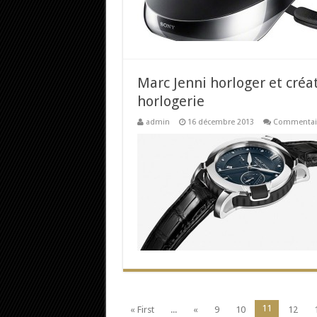
Marc Jenni horloger et cré
horlogerie
admin
16 décembre 2013
Commentair
11
« First
...
«
9
10
12