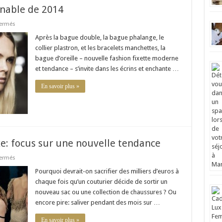
urnable de 2014
sur
ermés
Bague
d’oreille
Après la bague double, la bague phalange, le
:
collier plastron, et les bracelets manchettes, la
l’incontournable
de
bague d’oreille – nouvelle fashion fixette moderne
2014
et tendance – s’invite dans les écrins et enchante …
En savoir plus »
e: focus sur une nouvelle tendance
sur
ermés
Louer
des
Pourquoi devrait-on sacrifier des milliers d’euros à
vêtements
chaque fois qu’un couturier décide de sortir un
de
luxe:
nouveau sac ou une collection de chaussures ? Ou
focus
encore pire: saliver pendant des mois sur …
sur
une
nouvelle
En savoir plus »
tendance