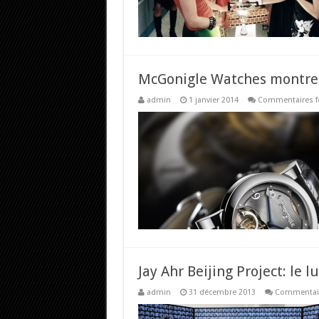
McGonigle Watches montres
admin
1 janvier 2014
Commentaires f
Jay Ahr Beijing Project: le 
admin
31 décembre 2013
Commentair