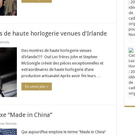
 de haute horlogerie venues d’Irlande
sur
ermés
McGonigle
Watches
Des montres de haute horlogerie venues
montres
d‘Irlande??? Oui! Les frères John et Stephen
de
haute
McGonigle créent des pièces exceptionnelles et
horlogerie
extraordinaires de haute horlogerie d’une
venues
d’Irlande
production artisanale! Après avoir fini leurs …
En savoir plus »
luxe “Made in China”
sur
es fermés
Jay
Ahr
Qui aujourd’hui emploie le terme “Made in China”