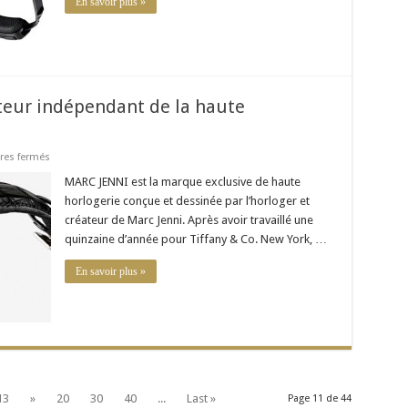
En savoir plus »
votre
salon
ateur indépendant de la haute
sur
es fermés
Marc
Jenni
MARC JENNI est la marque exclusive de haute
horloger
horlogerie conçue et dessinée par l’horloger et
et
créateur
créateur de Marc Jenni. Après avoir travaillé une
indépendant
quinzaine d’année pour Tiffany & Co. New York, …
de
la
haute
En savoir plus »
horlogerie
13
»
20
30
40
...
Last »
Page 11 de 44