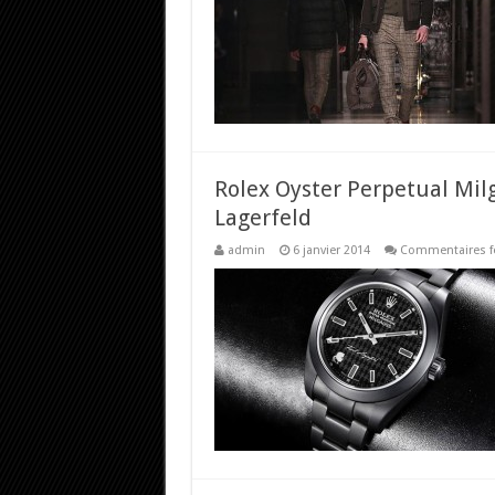
Rolex Oyster Perpetual Milg
Lagerfeld
admin
6 janvier 2014
Commentaires f