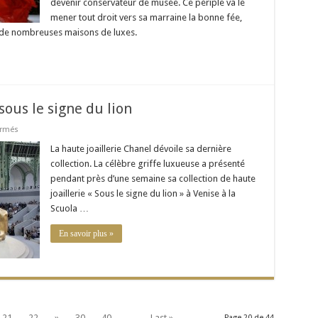
devenir conservateur de musée. Ce périple va le
mener tout droit vers sa marraine la bonne fée,
r de nombreuses maisons de luxes.
 sous le signe du lion
sur
ermés
La
haute
La haute joaillerie Chanel dévoile sa dernière
joaillerie
collection. La célèbre griffe luxueuse a présenté
Chanel
:
pendant près d’une semaine sa collection de haute
sous
joaillerie « Sous le signe du lion » à Venise à la
le
signe
Scuola …
du
lion
En savoir plus »
21
22
»
30
40
...
Last »
Page 20 de 44