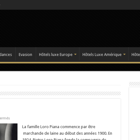
dances
Evasion
Hôtels luxe Europe
Hôtels Luxe Amérique
Hôte
sur
fermés
Loro
Piana
La famille Loro Piana commence par être
:
marchande de laine au début des années 1900. En
Belle
et
1924, Pietro Loro Piana fonde la compagnie de