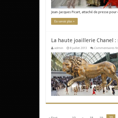
Jean-Jacques Picart, attaché de presse pou
En savoir plus »
La haute joaillerie Chanel :
admin
8 juillet 2013
Commentaires f
20
« First
...
10
«
18
19