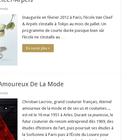
sur
ermés
Tokyo
accueille
Inaugurée en février 2012 à Paris, l’école Van Cleef
l’école
& Arpels s’installe à Tokyo au mois de juillet. Un
Van
Cleef-
programme de courte durée puisque bien sûr
Arpels
l’école ne s’installe au …
En savoir plus »
el Amoureux De La Mode
sur
ermés
Christian
Lacroix,
Christian Lacroix, grand couturier français, éternel
L’éternel
amoureux de la mode et de ses us et coutumes ...
Amoureux
De
est né le 16 mai 1951 à Arles. Durant sa jeunesse, le
La
futur couturier de renom entreprend dès 1969, des
Mode
études d’histoire de l’art, puis poursuit ses études à
la Sorbonne à Paris puis à l’École du Louvre pour