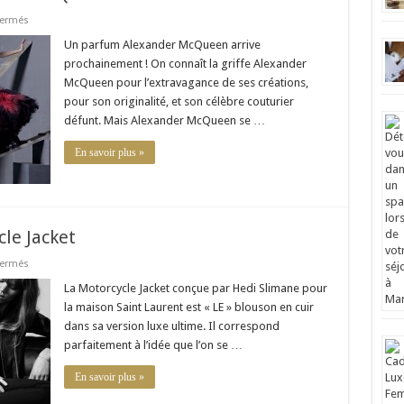
sur
fermés
Un
nouveau
Un parfum Alexander McQueen arrive
parfum
prochainement ! On connaît la griffe Alexander
Alexander
McQueen
McQueen pour l’extravagance de ses créations,
en
pour son originalité, et son célèbre couturier
vue
défunt. Mais Alexander McQueen se …
En savoir plus »
cle Jacket
sur
fermés
Saint
Laurent
La Motorcycle Jacket conçue par Hedi Slimane pour
et
la maison Saint Laurent est « LE » blouson en cuir
la
Motorcycle
dans sa version luxe ultime. Il correspond
Jacket
parfaitement à l’idée que l’on se …
En savoir plus »