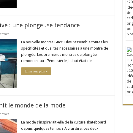
ive : une plongeuse tendance
sur
fermés
La
nouvelle
La nouvelle montre Gucci Dive rassemble toutes les
montre
spécificités et qualités nécessaires à une montre de
Gucci
Dive
plongée. Les premières montres de plongée
:
remontent au 17ème siècle, le but était de …
une
plongeuse
tendance
En savoir plus »
hit le monde de la mode
sur
fermés
La
culture
La mode s’inspirerait-elle de la culture skateboard
skateboard
depuis quelques temps ? A vrai dire, ces deux
envahit