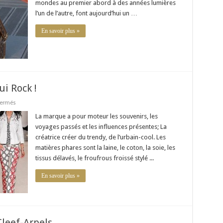
le
mondes au premier abord à des années lumières
monde
l’un de l’autre, font aujourd’hui un …
de
la
mode
En savoir plus »
i Rock !
sur
fermés
Isabel
Marant
La marque a pour moteur les souvenirs, les
La
voyages passés et les influences présentes; La
Marque
Qui
créatrice créer du trendy, de l’urbain-cool. Les
Rock
matières phares sont la laine, le coton, la soie, les
!
tissus délavés, le froufrous froissé stylé ...
En savoir plus »
Cleef-Arpels