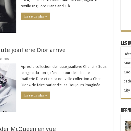
laine
textile Ing.Loro Piana and C à …
En savoir plus »
Les d
ute joaillerie Dior arrive
Hôte
sur
fermés
La
Mari
nouvelle
Après la collection de haute joaillerie Chanel « Sous
collection
Cad
le signe du lion », c’est au tour de la haute
de
haute
joaillerie Dior et de sa nouvelle collection « Cher
cad
joaillerie
Dior » de faire parler d’elles. Toujours imaginée …
Dior
arrive
City
En savoir plus »
Dern
der McQueen en vue