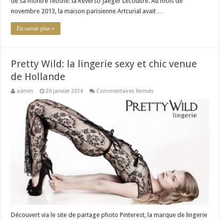
de sa montre fétishe: la Reverso Jaeger Lecoultre. Au mois de
novembre 2013, la maison parisienne Artcurial avait …
En savoir plus »
Pretty Wild: la lingerie sexy et chic venue
de Hollande
sur
admin
20 janvier 2014
Commentaires fermés
Pretty
Wild:
la
lingerie
sexy
et
chic
venue
de
Hollande
Découvert via le site de partage photo Pinterest, la marque de lingerie