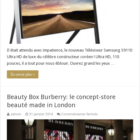
S9110
Ultra
HD
Il était attendu avec impatience, le nouveau Téléviseur Samsung S9110
Ultra HD de luxe du célèbre constructeur coréen ! Ultra HD, 110
pouces, il a tout pour nous éblouir. Ouvrez grand les yeux …
En savoir plus »
Beauty Box Burberry: le concept-store
beauté made in London
sur
admin
31 janvier 2014
Commentaires fermés
Beauty
Box
Burberry:
le
concept-
store