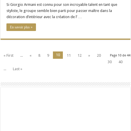
Si Giorgio Armani est connu pour son incroyable talent en tant que
styliste, le groupe semble bien parti pour passer maître dans la
décoration d’intérieur avec la création de l’ …
En savoir plus »
10
« First
...
«
8
9
11
12
»
20
Page 10 de 44
30
40
...
Last »