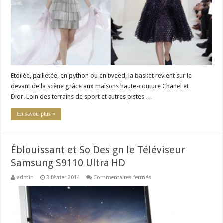
la
course
Etoilée, pailletée, en python ou en tweed, la basket revient sur le
devant de la scène grâce aux maisons haute-couture Chanel et
Dior. Loin des terrains de sport et autres pistes …
En savoir plus »
Éblouissant et So Design le Téléviseur
Samsung S9110 Ultra HD
sur
admin
3 février 2014
Commentaires fermés
Éblouissant
et
So
Design
le
Téléviseur
Samsung