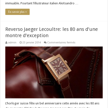
la
immuable. Pourtant l’illustrateur italien AleXsandro …
femme
fatale
En savoir plus »
réinventée
Reverso Jaeger Lecoultre: les 80 ans d’une
montre d’exception
sur
admin
23 janvier 2014
Commentaires fermés
Reverso
Jaeger
Lecoultre:
les
80
ans
d’une
montre
d’exception
L’horloger suisse fête un bel anniversaire cette année avec les 80 ans