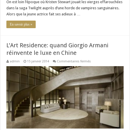
On est loin l’époque où Kristen Stewart jouait les vierges effarouchées
dans la saga Twilight auprès d’une horde de vampires sanguinaires.
Alors que la jeune actrice fait ses adieux à …
En savoir plus »
L’Art Residence: quand Giorgio Armani
réinvente le luxe en Chine
sur
admin
15 janvier 2014
Commentaires fermés
L’Art
Residence:
quand
Giorgio
Armani
réinvente
le
luxe
en
Chine