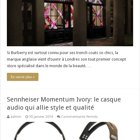
beauté
made
in
London
Si Burberry est surtout connu pour ses trench coats so chics, la
marque anglaise vient d’ouvrir à Londres son tout premier concept
store spécialisé dans le monde de la beauté. …
En savoir plus »
Sennheiser Momentum Ivory: le casque
audio qui allie style et qualité
sur
admin
30 janvier 2014
Commentaires fermés
Sennheiser
Momentum
Ivory:
le
casque