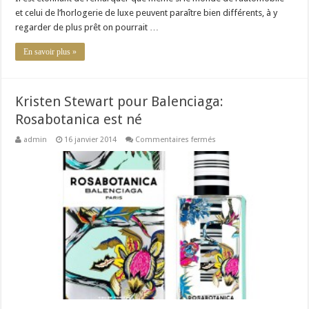
et celui de l’horlogerie de luxe peuvent paraître bien différents, à y
regarder de plus prêt on pourrait …
En savoir plus »
Kristen Stewart pour Balenciaga:
Rosabotanica est né
sur
admin
16 janvier 2014
Commentaires fermés
Kristen
Stewart
pour
Balenciaga:
Rosabotanica
est
né