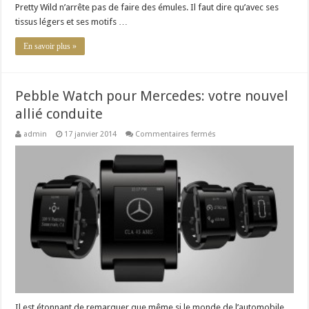
Pretty Wild n’arrête pas de faire des émules. Il faut dire qu’avec ses
tissus légers et ses motifs …
En savoir plus »
Pebble Watch pour Mercedes: votre nouvel
allié conduite
sur
admin
17 janvier 2014
Commentaires fermés
Pebble
Watch
pour
Mercedes:
votre
nouvel
allié
conduite
Il est étonnant de remarquer que même si le monde de l’automobile