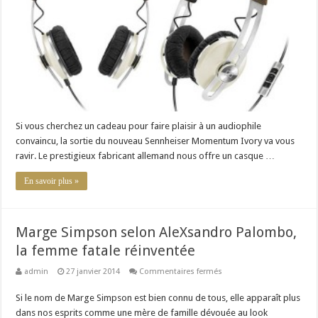
audio
qui
allie
style
et
qualité
Si vous cherchez un cadeau pour faire plaisir à un audiophile
convaincu, la sortie du nouveau Sennheiser Momentum Ivory va vous
ravir. Le prestigieux fabricant allemand nous offre un casque …
En savoir plus »
Marge Simpson selon AleXsandro Palombo,
la femme fatale réinventée
sur
admin
27 janvier 2014
Commentaires fermés
Marge
Simpson
Si le nom de Marge Simpson est bien connu de tous, elle apparaît plus
selon
AleXsandro
dans nos esprits comme une mère de famille dévouée au look
Palombo,