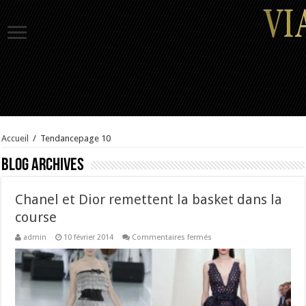
Accueil
/
Tendance
page 10
Blog Archives
Chanel et Dior remettent la basket dans la
course
sur
admin
10 février 2014
Commentaires fermés
Chanel
et
Dior
remettent
la
basket
dans