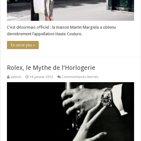
C’est désormais officiel : la maison Martin Margiela a obtenu
dernièrement l’appellation Haute Couture.
En savoir plus »
Rolex, le Mythe de l’Horlogerie
sur
admin
14 janvier 2013
Commentaires fermés
Rolex,
le
Mythe
de
l’Horlogerie