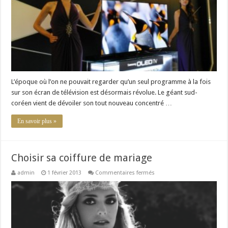
par
Samsung
L’époque où l’on ne pouvait regarder qu’un seul programme à la fois
sur son écran de télévision est désormais révolue. Le géant sud-
coréen vient de dévoiler son tout nouveau concentré …
En savoir plus »
Choisir sa coiffure de mariage
sur
admin
1 février 2013
Commentaires fermés
Choisir
sa
coiffure
de
mariage