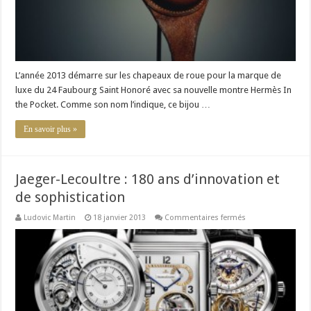
L’année 2013 démarre sur les chapeaux de roue pour la marque de
luxe du 24 Faubourg Saint Honoré avec sa nouvelle montre Hermès In
the Pocket. Comme son nom l’indique, ce bijou …
En savoir plus »
Jaeger-Lecoultre : 180 ans d’innovation et
de sophistication
sur
Ludovic Martin
18 janvier 2013
Commentaires fermés
Jaeger-
Lecoultre
:
180
ans
d’innovation
et
de
sophistication