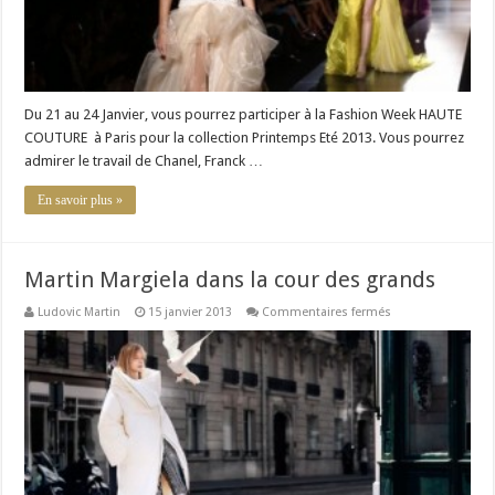
Du 21 au 24 Janvier, vous pourrez participer à la Fashion Week HAUTE
COUTURE à Paris pour la collection Printemps Eté 2013. Vous pourrez
admirer le travail de Chanel, Franck …
En savoir plus »
Martin Margiela dans la cour des grands
sur
Ludovic Martin
15 janvier 2013
Commentaires fermés
Martin
Margiela
dans
la
cour
des
grands