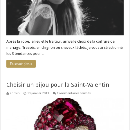
Après la robe, le lieu et le traiteur, arrive le choix de la coiffure de
mariage. Tressés, en chignon ou cheveux lâchés, je vous ai sélectionné
les 3 tendances pour …
En savoir plus »
Choisir un bijou pour la Saint-Valentin
sur
admin
30 janvier 2013
Commentaires fermés
Choisir
un
bijou
pour
la
Saint-
Valentin