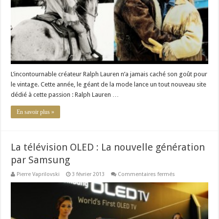
site
dédié
au
vintage
L’incontournable créateur Ralph Lauren n’a jamais caché son goût pour
le vintage. Cette année, le géant de la mode lance un tout nouveau site
dédié à cette passion : Ralph Lauren …
En savoir plus »
La télévision OLED : La nouvelle génération
par Samsung
sur
Pierre Vaprilovski
3 février 2013
Commentaires fermés
La
télévision
OLED
:
La
nouvelle
génération