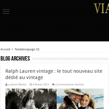
Accueil
/
Tendance
page 32
Blog Archives
Ralph Lauren vintage : le tout nouveau site
dédié au vintage
sur
Ludovic Martin
4 février 2013
Commentaires fermés
Ralph
Lauren
vintage
:
le
tout
nouveau