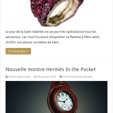
Le jour de la Saint-Valentin est un jour très spécial pour tous les
amoureux, car c’est l’occasion d’exprimer sa flamme à l’être aimé,
d’offrir son amour ou même de faire …
En savoir plus »
Nouvelle montre Hermès In the Pocket
sur
Pierre Vaprilovski
24 janvier 2013
Commentaires fermés
Nouvelle
montre
Hermès
In
the
Pocket