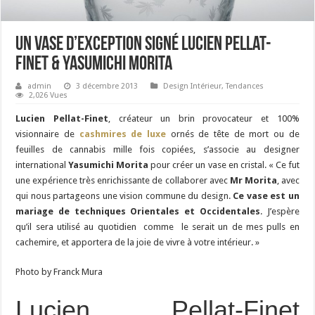
Un vase d’exception signé Lucien Pellat-
Finet & Yasumichi Morita
admin
3 décembre 2013
Design Intérieur
,
Tendances
2,026 Vues
Lucien Pellat-Finet
, créateur un brin provocateur et 100%
visionnaire de
cashmires de luxe
ornés de tête de mort ou de
feuilles de cannabis mille fois copiées, s’associe au
designer
international
Yasumichi Morita
pour créer un vase en cristal. « Ce fut
une expérience très enrichissante de collaborer avec
Mr Morita
, avec
qui nous partageons une vision commune du design.
Ce vase est un
mariage de techniques Orientales et Occidentales
. J’espère
qu’il sera utilisé au quotidien comme le serait un de mes pulls en
cachemire, et apportera de la joie de vivre à votre intérieur. »
Photo by Franck Mura
Lucien Pellat-Finet