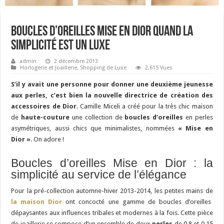
Boucles d’oreilles Mise en Dior quand la
simplicité est un luxe
admin
2 décembre 2013
Horlogerie et Joaillerie
,
Shopping de Luxe
2,615 Vues
S’il y avait une personne pour donner une deuxième jeunesse
aux perles, c’est bien la nouvelle directrice de création des
accessoires de Dior
. Camille Miceli a créé pour la très chic maison
de
haute-couture
une collection de
boucles d’oreilles
en perles
asymétriques, aussi chics que minimalistes, nommées
« Mise en
Dior »
. On adore !
Boucles d’oreilles Mise en Dior : la
simplicité au service de l’élégance
Pour la pré-collection automne-hiver 2013-2014, les petites mains de
la maison Dior
ont concocté une gamme de boucles d’oreilles
dépaysantes aux influences tribales et modernes à la fois. Cette pièce
de joaillerie se compose d’un ensemble de deux
perles
de 0,8 et 0,15