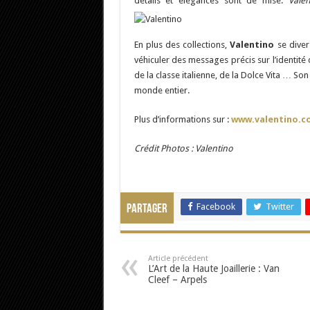
détails et élégances sont de mise.
Valen
En plus des collections,
Valentino
se diver
véhiculer des messages précis sur l’identité
de la classe italienne, de la Dolce Vita … So
monde entier.
Plus d’informations sur :
www.valentino.c
Crédit Photos : Valentino
Facebook
Twitter
Partager
Article précédent
L’Art de la Haute Joaillerie : Van
Cleef – Arpels