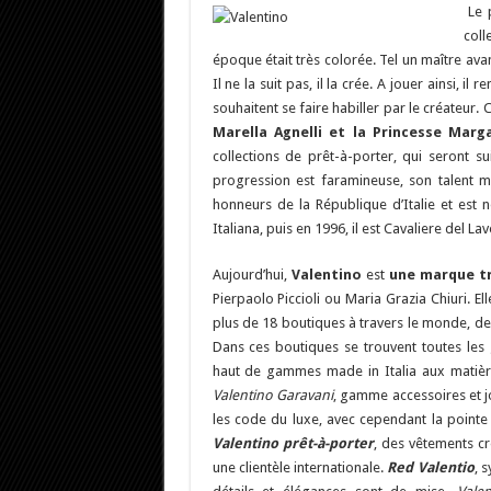
Le p
col
époque était très colorée. Tel un maître avan
Il ne la suit pas, il la crée. A jouer ainsi, i
souhaitent se faire habiller par le créateur. 
Marella Agnelli et la Princesse Marg
collections de prêt-à-porter, qui seront s
progression est faramineuse, son talent mo
honneurs de la République d’Italie et est 
Italiana, puis en 1996, il est Cavaliere del La
Aujourd’hui,
Valentino
est
une marque tr
Pierpaolo Piccioli ou Maria Grazia Chiuri. 
plus de 18 boutiques à travers le monde, de
Dans ces boutiques se trouvent toutes les
haut de gammes made in Italia aux matières
Valentino Garavani
, gamme accessoires et jo
les code du luxe, avec cependant la pointe 
Valentino prêt-à-porter
, des vêtements cr
une clientèle internationale.
Red Valentio
, 