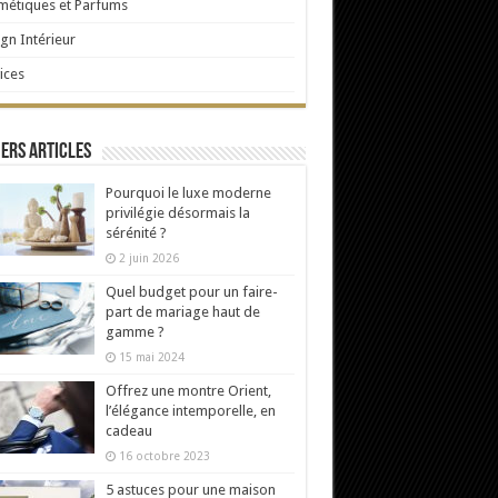
étiques et Parfums
gn Intérieur
ices
ers articles
Pourquoi le luxe moderne
privilégie désormais la
sérénité ?
2 juin 2026
Quel budget pour un faire-
part de mariage haut de
gamme ?
15 mai 2024
Offrez une montre Orient,
l’élégance intemporelle, en
cadeau
16 octobre 2023
5 astuces pour une maison