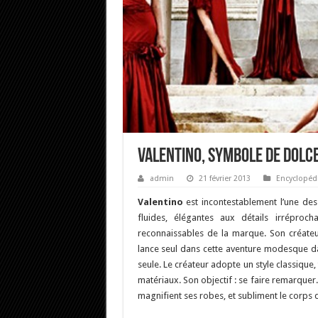
Valentino, Symbole de Dolce
admin
21 février 2013
Encyclopéd
V
alentino
est incontestablement l’une de
fluides, élégantes aux détails irréproc
reconnaissables de la marque. Son créat
lance seul dans cette aventure modesque dan
seule. Le créateur adopte un style classique
matériaux. Son objectif : se faire remarquer. 
magnifient ses robes, et subliment le corps