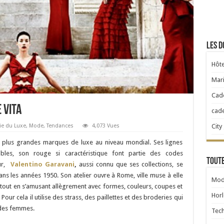
Les d
Hôte
Mari
Cad
 Vita
cad
City
ie du Luxe
,
Mode
,
Tendances
4,073 Vues
s plus grandes marques de luxe au niveau mondial. Ses lignes
hables, son rouge si caractéristique font partie des codes
Toute
eur,
Valentino Garavani
,
aussi connu que ses collections, se
s les années 1950. Son atelier ouvre à Rome, ville muse à elle
Mod
, tout en s’amusant allègrement avec formes, couleurs, coupes et
Horl
Pour cela il utilise des strass, des paillettes et des broderies qui
 des femmes.
Tec