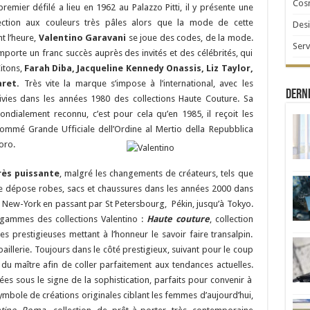
Cosm
remier défilé a lieu en 1962 au Palazzo Pitti, il y présente une
lection aux couleurs très pâles alors que la mode de cette
Desi
t l’heure,
Valentino Garavani
se joue des codes, de la mode.
Serv
l remporte un franc succès auprès des invités et des célébrités, qui
Citons,
Farah Diba, Jacqueline Kennedy Onassis, Liz Taylor,
aret.
Très vite la marque s’impose à l’international, avec les
Derni
uivies dans les années 1980 des collections Haute Couture. Sa
ndialement reconnu, c’est pour cela qu’en 1985, il reçoit les
nommé Grande Ufficiale dell’Ordine al Mertio della Repubblica
voro.
ès puissante
, malgré les changements de créateurs, tels que
Elle dépose robes, sacs et chaussures dans les années 2000 dans
 New-York en passant par St Petersbourg, Pékin, jusqu’à Tokyo.
 gammes des collections Valentino :
Haute couture
, collection
 prestigieuses mettant à l’honneur le savoir faire transalpin.
aillerie. Toujours dans le côté prestigieux, suivant pour le coup
du maître afin de coller parfaitement aux tendances actuelles.
ées sous le signe de la sophistication, parfaits pour convenir à
symbole de créations originales ciblant les femmes d’aujourd’hui,