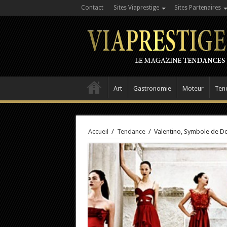
Contact
Sites Viaprestige
Sites Partenaires
Art
Gastronomie
Moteur
Ten
Accueil
/
Tendance
/
Valentino, Symbole de Do