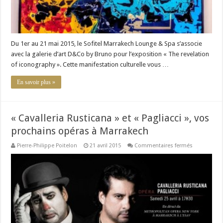
Du 1er au 21 mai 2015, le Sofitel Marrakech Lounge & Spa s’associe
avec la galerie d’art D&Co by Bruno pour l’exposition « The revelation
of iconography ». Cette manifestation culturelle vous …
En savoir plus »
« Cavalleria Rusticana » et « Pagliacci », vos
prochains opéras à Marrakech
sur
Pierre-Philippe Poitelon
21 avril 2015
Commentaires fermés
« Cavalleria
Rusticana »
et
« Pagliacci »
vos
prochains
opéras
à
Marrakech