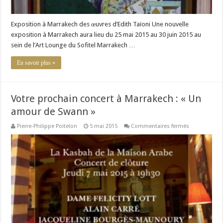
Exposition à Marrakech des œuvres d’Edith Taïoni Une nouvelle
exposition à Marrakech aura lieu du 25 mai 2015 au 30 juin 2015 au
sein de l’Art Lounge du Sofitel Marrakech …
En savoir plus »
Votre prochain concert à Marrakech : « Un
amour de Swann »
sur
Pierre-Philippe Poitelon
5 mai 2015
Commentaires fermés
Votre
prochain
concert
à
Marrakech :
« Un
amour
de
Swann »