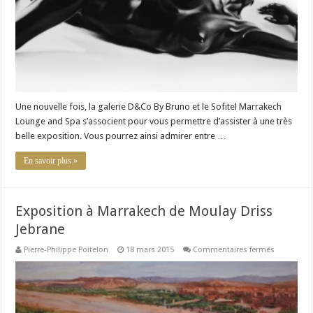
Vignal
Une nouvelle fois, la galerie D&Co By Bruno et le Sofitel Marrakech
Lounge and Spa s’associent pour vous permettre d’assister à une très
belle exposition. Vous pourrez ainsi admirer entre …
En savoir plus »
Exposition à Marrakech de Moulay Driss
Jebrane
sur
Pierre-Philippe Poitelon
18 mars 2015
Commentaires fermés
Expositio
à
Marrakech
de
Moulay
Driss
Jebrane