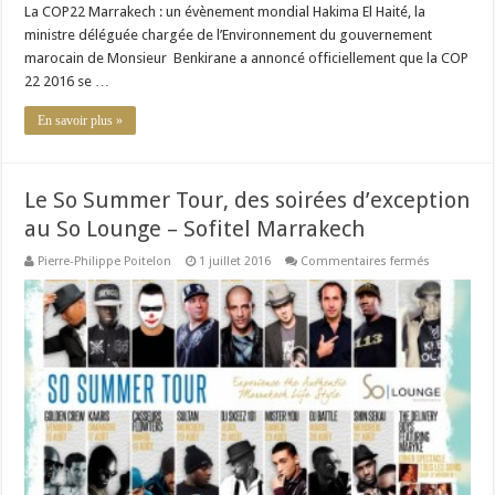
La COP22 Marrakech : un évènement mondial Hakima El Haité, la
ministre déléguée chargée de l’Environnement du gouvernement
marocain de Monsieur Benkirane a annoncé officiellement que la COP
22 2016 se …
En savoir plus »
Le So Summer Tour, des soirées d’exception
au So Lounge – Sofitel Marrakech
sur
Pierre-Philippe Poitelon
1 juillet 2016
Commentaires fermés
Le
So
Summer
Tour,
des
soirées
d’exceptio
au
So
Lounge
–
Sofitel
Marrakech