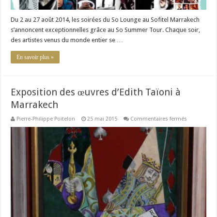
Du 2 au 27 août 2014, les soirées du So Lounge au Sofitel Marrakech
s’annoncent exceptionnelles grâce au So Summer Tour. Chaque soir,
des artistes venus du monde entier se …
En savoir plus »
Exposition des œuvres d’Edith Taïoni à
Marrakech
sur
Pierre-Philippe Poitelon
25 mai 2015
Commentaires fermés
Exposition
des
œuvres
d’Edith
Taïoni
à
Marrakech