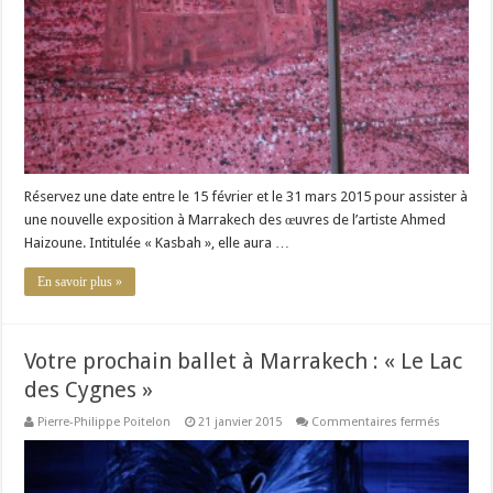
Ahmed
Haizoune
Réservez une date entre le 15 février et le 31 mars 2015 pour assister à
une nouvelle exposition à Marrakech des œuvres de l’artiste Ahmed
Haizoune. Intitulée « Kasbah », elle aura …
En savoir plus »
Votre prochain ballet à Marrakech : « Le Lac
des Cygnes »
sur
Pierre-Philippe Poitelon
21 janvier 2015
Commentaires fermés
Votre
prochain
ballet
à
Marrakec