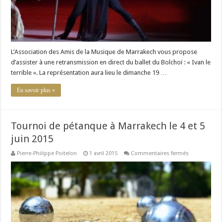
L’Association des Amis de la Musique de Marrakech vous propose
d’assister à une retransmission en direct du ballet du Bolchoï : « Ivan le
terrible ». La représentation aura lieu le dimanche 19 …
En savoir plus »
Tournoi de pétanque à Marrakech le 4 et 5
juin 2015
sur
Pierre-Philippe Poitelon
1 avril 2015
Commentaires fermés
Tournoi
de
pétanque
à
Marrakech
le
4
et
5
juin