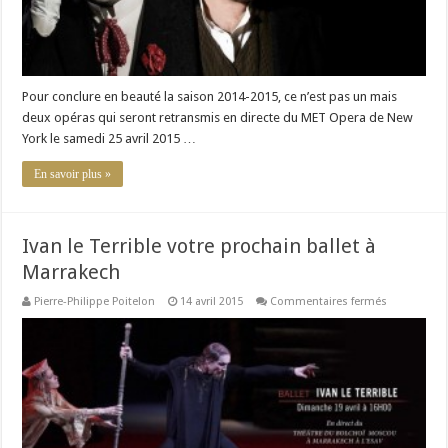
Pour conclure en beauté la saison 2014-2015, ce n’est pas un mais
deux opéras qui seront retransmis en directe du MET Opera de New
York le samedi 25 avril 2015 …
En savoir plus »
Ivan le Terrible votre prochain ballet à
Marrakech
sur
Pierre-Philippe Poitelon
14 avril 2015
Commentaires fermés
Ivan
le
Terrible
votre
prochain
ballet
à
Marrakech