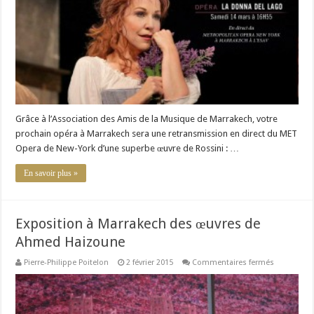
« La
Donna
Del
Lago »
Grâce à l’Association des Amis de la Musique de Marrakech, votre
prochain opéra à Marrakech sera une retransmission en direct du MET
Opera de New-York d’une superbe œuvre de Rossini : …
En savoir plus »
Exposition à Marrakech des œuvres de
Ahmed Haizoune
sur
Pierre-Philippe Poitelon
2 février 2015
Commentaires fermés
Exposition
à
Marrakech 
œuvres
de