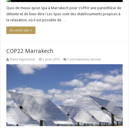
dans
un
Quoi de mieux qu’un spa à Marrakech pour s’offrir une parenthèse de
spa
détente et de bien-être ! Les Spas sont des établissements propices à
lors
de
la relaxation, où il est possible de …
votre
séjour
à
En savoir plus »
Marrakech
COP22 Marrakech
sur
Pierre Vaprilovski
3 août 2016
Commentaires fermés
COP22
Marrakech