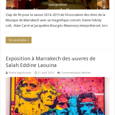
Clap de fin pour la saison 2014-2015 de l’Association des Amis de la
Musique de Marrakech avec un magnifique concert. Dame Felicity
Lott, Alain Carré et Jacqueline Bourgès-Maunoury interprèteront, lors
…
En savoir plus »
Exposition à Marrakech des œuvres de
Salah Eddine Laouina
sur
Pierre Vaprilovski
21 avril 2015
Commentaires fermés
Exposition
à
Marrakech
des
œuvres
de
Salah
Eddine
Laouina