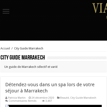
Accueil
/
City Guide Marrakech
City Guide Marrakech
Un guide de Marrakech sélectif et varié
Détendez-vous dans un spa lors de votre
séjour à Marrakech
Patricia Martin
24 décembre 2020
Beauté
,
City Guide Marrakech
sur
Commentaires fermés
3,447
Détendez-
vous