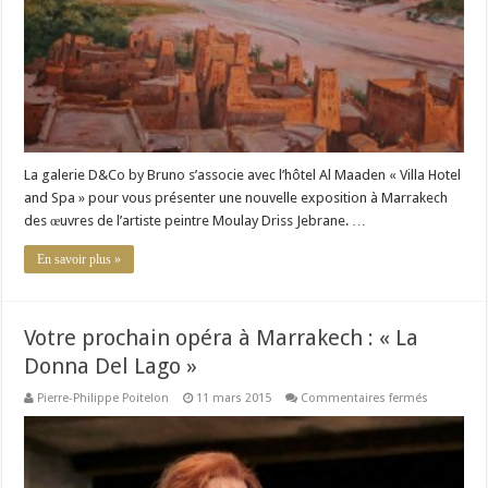
La galerie D&Co by Bruno s’associe avec l’hôtel Al Maaden « Villa Hotel
and Spa » pour vous présenter une nouvelle exposition à Marrakech
des œuvres de l’artiste peintre Moulay Driss Jebrane. …
En savoir plus »
Votre prochain opéra à Marrakech : « La
Donna Del Lago »
sur
Pierre-Philippe Poitelon
11 mars 2015
Commentaires fermés
Votre
prochain
opéra
à
Marrakech
: