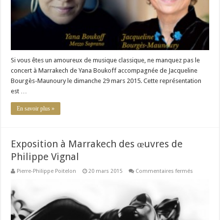
Maunoury
Si vous êtes un amoureux de musique classique, ne manquez pas le
concert à Marrakech de Yana Boukoff accompagnée de Jacqueline
Bourgès-Maunoury le dimanche 29 mars 2015. Cette représentation
est …
En savoir plus »
Exposition à Marrakech des œuvres de
Philippe Vignal
sur
Pierre-Philippe Poitelon
20 mars 2015
Commentaires fermés
Expositio
à
Marrakech
des
œuvres
de
Philippe