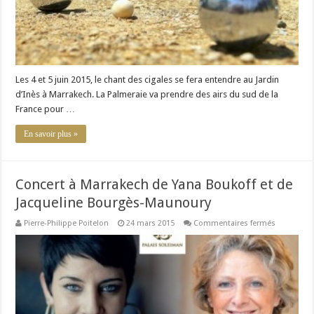
2015
Les 4 et 5 juin 2015, le chant des cigales se fera entendre au Jardin
d’Inès à Marrakech. La Palmeraie va prendre des airs du sud de la
France pour …
En savoir plus »
Concert à Marrakech de Yana Boukoff et de
Jacqueline Bourgès-Maunoury
sur
Pierre-Philippe Poitelon
24 mars 2015
Commentaires fermés
Concert
à
Marrakech
de
Yana
Boukoff
et
de
Jacqueline
Bourgès-