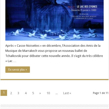
:
« Le
Lac
des
Cygnes »
Après « Casse-Noisettes » en décembre, l’Association des Amis de la
Musique de Marrakech vous propose un nouveau ballet de
Tchaïkovski pour débuter cette nouvelle année. Il s’agit du très célèbre
« Lac …
En savoir plus »
1
2
3
4
5
»
10
...
Last »
Page 1 de 11