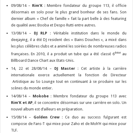
09/08/14 –
Rim’K
: Membre fondateur du groupe 113, il officie
désormais en solo pour le plus grand bonheur de ses fans. Son
dernier album « Chef de famille » fait la part belle à des featuring
de qualité avec Booba et Despo Rutti entre autres.
13/08/14 –
DJ RLP
: Véritable institution dans le monde du
deejaying, il a été DJ resident des « Bains Douches », a mixé dans
les plus célèbres clubs et a animé les soirées de nombreuses radios
ème
françaises. En 2010, il a produit un tube qui a été classé 6
au
Billboard Dance Chart aux Etats-Unis.
14, 22 et 28/08/14 –
DJ Master
: Cet artiste à la carrière
internationale exerce actuellement la fonction de Directeur
Artistique au So Lounge tout en continuant à se produire sur les
scènes du monde entier.
14/08/14 –
Mokobe
: Membre fondateur du groupe 113 avec
Rim’K et AP
, il se concentre désormais sur une carrière en solo. Un
nouvel album est d’ailleurs en préparation.
15/08/14 –
Golden Crew
: Ce duo au success fulgurant est
compose de Fans-T qui mixe pour Zaho et de Moh’H qui mixe pour
TLF.