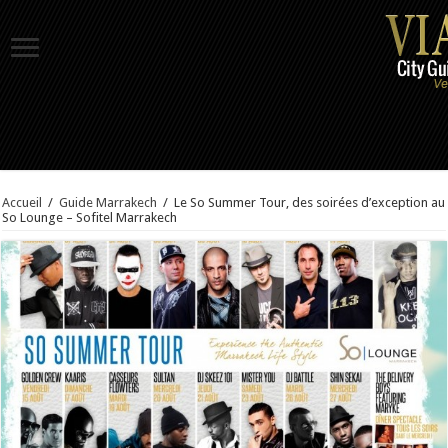
Accueil
/
Guide Marrakech
/
Le So Summer Tour, des soirées d’exception au
So Lounge – Sofitel Marrakech