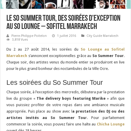
Le So Summer Tour, des soirées d’exception
au So Lounge – Sofitel Marrakech
Pierre-Philippe Poitelon
1 juillet 2016
City Guide Marrakech
3,818 Vues
Du 2 au 27 août 2014, les soirées du
So Lounge au Sofitel
Marrakech
s’annoncent exceptionnelles grâce au
So Summer Tour
.
Chaque soir, des artistes venus du monde entier se produiront en live
pour le plus grand bonheur des noctambules de la Ville Ocre.
Les soirées du So Summer Tour
Chaque soirée, à l’exception des mercredis, débutera par la prestation
live du groupe «
The delivery boys featuring Marike
» afin que
vous puissiez profiter de votre repas dans une ambiance musicale
appropriée. Puis place au show avec l
a prestation des DJ ou des
artistes invités au So Summer Tou
r. Pour parfaitement
commencer la soirée, vous pouvez faire une halte au
Chicha Lounge
ouvert dès 18 heures.