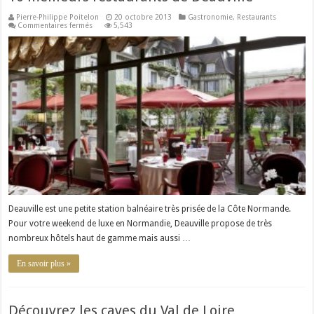
Pierre-Philippe Poitelon
20 octobre 2013
Gastronomie
,
Restaurants
sur
Commentaires fermés
5,543
10
meilleurs
restaurants
de
Deauville
Deauville est une petite station balnéaire très prisée de la Côte Normande.
Pour votre weekend de luxe en Normandie, Deauville propose de très
nombreux hôtels haut de gamme mais aussi …
En savoir plus »
Découvrez les caves du Val de Loire