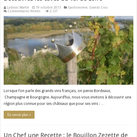
Ludovic Martin
19 octobre 2013
Gastronomie
,
Grands Crus
sur
Commentaires fermés
2,127
Découvrez
les
caves
du
Val
de
Loire
Lorsque l’on parle des grands vins français, on pense Bordeaux,
Champagne et Bourgogne. Aujourd’hui, nous vous invitons à découvrir une
région plus connue pour ses châteaux que pour ses vins : …
En savoir plus »
Un Chef une Recette : le Bouillon Zezette de