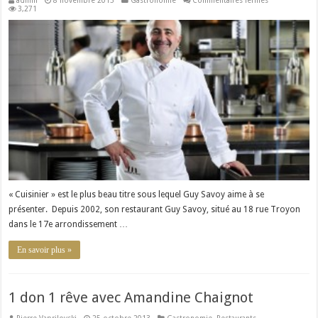
admin
8 novembre 2013
Gastronomie
Commentaires fermés
Un
3,271
chef,
une
recette
:
Guy
Savoy
et
son
Bar
en
écailles
grillées
aux
épices
douces
« Cuisinier » est le plus beau titre sous lequel Guy Savoy aime à se
présenter. Depuis 2002, son restaurant Guy Savoy, situé au 18 rue Troyon
dans le 17e arrondissement …
En savoir plus »
1 don 1 rêve avec Amandine Chaignot
Pierre Vaprilovski
25 octobre 2013
Gastronomie
,
Restaurants