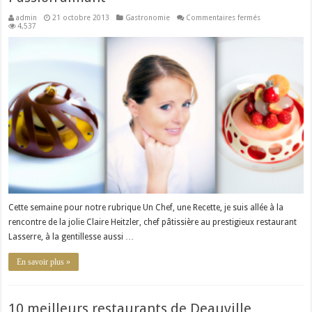
sur
admin
21 octobre 2013
Gastronomie
Commentaires fermés
Un
4,537
Chef,
une
Recette
:
Claire
Heitzler
et
son
Passion’aimant
Cette semaine pour notre rubrique Un Chef, une Recette, je suis allée à la
rencontre de la jolie Claire Heitzler, chef pâtissière au prestigieux restaurant
Lasserre, à la gentillesse aussi …
En savoir plus »
10 meilleurs restaurants de Deauville