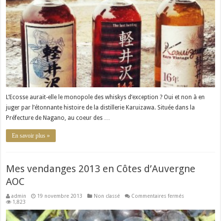
Japonais
L’Ecosse aurait-elle le monopole des whiskys d’exception ? Oui et non à en
juger par l’étonnante histoire de la distillerie Karuizawa. Située dans la
Préfecture de Nagano, au coeur des …
En savoir plus »
Mes vendanges 2013 en Côtes d’Auvergne
AOC
sur
admin
19 novembre 2013
Non classé
Commentaires fermés
Mes
1,823
vendanges
2013
en