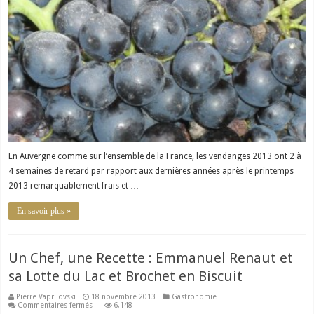
Côtes
d’Auvergne
AOC
En Auvergne comme sur l’ensemble de la France, les vendanges 2013 ont 2 à
4 semaines de retard par rapport aux dernières années après le printemps
2013 remarquablement frais et …
En savoir plus »
Un Chef, une Recette : Emmanuel Renaut et
sa Lotte du Lac et Brochet en Biscuit
Pierre Vaprilovski
18 novembre 2013
Gastronomie
sur
Commentaires fermés
6,148
Un