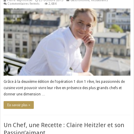
sur
Commentaires fermés
2,684
1
don
1
rêve
avec
Amandine
Chaignot
Grâce à la deuxième édition de l’opération 1 don 1 rêve, les passionnés de
cuisine vont pouvoir vivre leur rêve en présence des plus grands chefs et
donner une dimension …
En savoir plus »
Un Chef, une Recette : Claire Heitzler et son
Passion’aimant