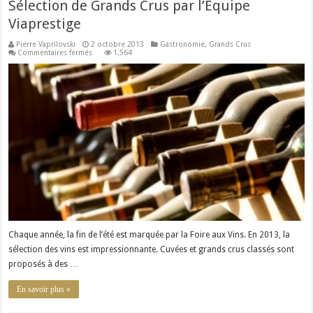
Sélection de Grands Crus par l’Equipe
Viaprestige
Pierre Vaprilovski
2 octobre 2013
Gastronomie
,
Grands Crus
sur
Commentaires fermés
1,564
Sélection
de
Grands
Crus
par
l’Equipe
Viaprestige
Chaque année, la fin de l’été est marquée par la Foire aux Vins. En 2013, la
sélection des vins est impressionnante. Cuvées et grands crus classés sont
proposés à des …
En savoir plus »