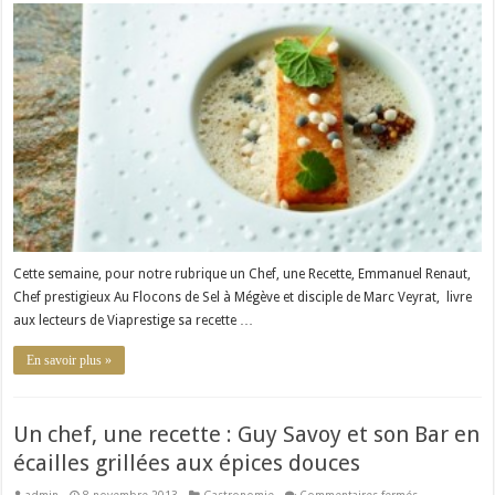
Chef,
une
Recette
:
Emmanuel
Renaut
et
sa
Lotte
du
Lac
et
Brochet
en
Biscuit
Cette semaine, pour notre rubrique un Chef, une Recette, Emmanuel Renaut,
Chef prestigieux Au Flocons de Sel à Mégève et disciple de Marc Veyrat, livre
aux lecteurs de Viaprestige sa recette …
En savoir plus »
Un chef, une recette : Guy Savoy et son Bar en
écailles grillées aux épices douces
sur