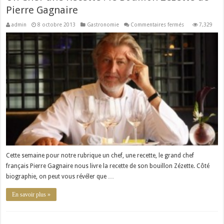
Pierre Gagnaire
sur
admin
8 octobre 2013
Gastronomie
Commentaires fermés
7,329
Un
Chef
une
Recette
:
le
Bouillon
Zezette
de
Pierre
Gagnaire
Cette semaine pour notre rubrique un chef, une recette, le grand chef
français Pierre Gagnaire nous livre la recette de son bouillon Zézette. Côté
biographie, on peut vous révéler que …
En savoir plus »