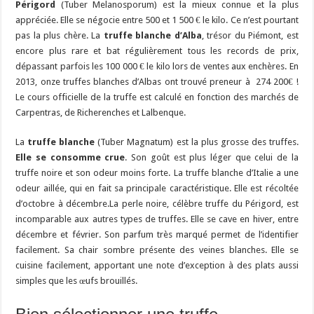
Périgord
(Tuber Melanosporum) est la mieux connue et la plus
appréciée. Elle se négocie entre 500 et 1 500 € le kilo. Ce n’est pourtant
pas la plus chère. La
truffe blanche d’Alba
, trésor du Piémont, est
encore plus rare et bat régulièrement tous les records de prix,
dépassant parfois les 100 000 € le kilo lors de ventes aux enchères. En
2013, onze truffes blanches d’Albas ont trouvé preneur à 274 200€ !
Le cours officielle de la truffe est calculé en fonction des marchés de
Carpentras, de Richerenches et Lalbenque.
La
truffe blanche
(Tuber Magnatum) est la plus grosse des truffes.
Elle se consomme crue
. Son goût est plus léger que celui de la
truffe noire et son odeur moins forte. La truffe blanche d’Italie a une
odeur aillée, qui en fait sa principale caractéristique. Elle est récoltée
d’octobre à décembre.La perle noire, célèbre truffe du Périgord, est
incomparable aux autres types de truffes. Elle se cave en hiver, entre
décembre et février. Son parfum très marqué permet de l’identifier
facilement. Sa chair sombre présente des veines blanches. Elle se
cuisine facilement, apportant une note d’exception à des plats aussi
simples que les œufs brouillés.