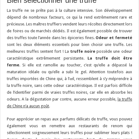
Bien sélectionner une truffe
La truffe ne se prête pas à la culture intensive. Son développement
dépend de nombreux facteurs, ce qui la rend extrêmement rare et
précieuse. Les maîtres truffiers vendent leurs récoltes directement lors
de foires ou de marchés dédiés. Il est également possible de trouver
des truffes toute l’année dans les épiceries fines.
Odeur et fermeté
sont les deux éléments essentiels pour bien choisir une truffe. Les
meilleures truffes sentent fort ! La
truffe noire
possède une odeur
caractéristique extrêmement persistante.
La truffe doit être
ferme
. Si elle est ramollie au toucher, c’est qu’elle a dépassé la
maturation idéale ou qu’elle a subi le gel. Attention toutefois aux
truffes importées de Chine qui, à l’œil, ressemblent à s’y méprendre à
la truffe noire, sans cette odeur caractéristique. Il est parfois difficile
de l’identifier parmi de vraies truffes noires, car elle en absorbe les
odeurs. A la dégustation par contre, aucune erreur possible,
la truffe
de Chine n’a aucun goût
.
Pour apprécier un repas aux parfums délicats de truffe, vous pouvez
également vous en remettre aux restaurants de renom qui
sélectionnent soigneusement leurs truffes pour sublimer leurs plats !