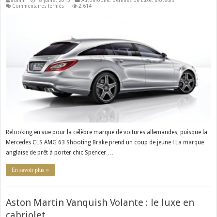
sur
Commentaires fermés
2,614
La
nouvelle
Mercedes
CLS
63
AMG
Shooting
Brake
:
le
turbo
à
la
mode
Relooking en vue pour la célèbre marque de voitures allemandes, puisque la
Mercedes CLS AMG 63 Shooting Brake prend un coup de jeune ! La marque
anglaise de prêt à porter chic Spencer …
En savoir plus »
Aston Martin Vanquish Volante : le luxe en
cabriolet