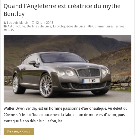
Quand l’Angleterre est créatrice du mythe
Bentley
Ludovic Martin
12 juin 2013
sur
Automobile
,
Berlines de Luxe
,
Encyclopédie du Luxe
Commentaires fermés
Quand
2,351
l’Angle
est
créatri
du
mythe
Bentle
Walter Owen Bentley est un homme passionné d’aéronautique. Au début du
20ème siècle, il débute doucement la fabrication de moteurs d’avion, puis
s’attaque à son désir le plus fou, les …
En savoir plus »