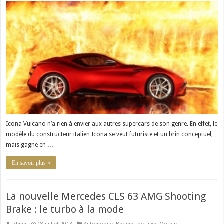
Vulcano
:
supercar
de
luxe
Icona Vulcano n’a rien à envier aux autres supercars de son genre. En effet, le
modèle du constructeur italien Icona se veut futuriste et un brin conceptuel,
mais gagne en …
En savoir plus »
La nouvelle Mercedes CLS 63 AMG Shooting
Brake : le turbo à la mode
admin
18 juillet 2013
Automobile
,
Berlines de Luxe
,
Moteurs