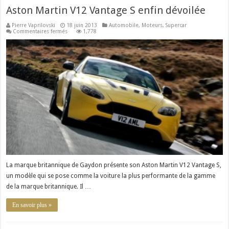
Aston Martin V12 Vantage S enfin dévoilée
Pierre Vaprilovski
18 juin 2013
Automobile
,
Moteurs
,
Supercar
sur
Commentaires fermés
1,778
Aston
Martin
V12
Vantage
S
enfin
dévoilée
La marque britannique de Gaydon présente son Aston Martin V12 Vantage S,
un modèle qui se pose comme la voiture la plus performante de la gamme
de la marque britannique. Il …
En savoir plus »