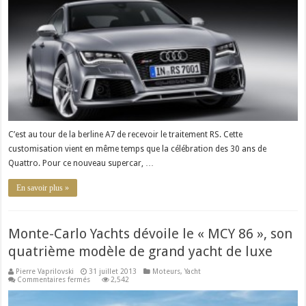
survitaminée
de
l’A7
C’est au tour de la berline A7 de recevoir le traitement RS. Cette
customisation vient en même temps que la célébration des 30 ans de
Quattro. Pour ce nouveau supercar, …
En savoir plus »
Monte-Carlo Yachts dévoile le « MCY 86 », son
quatrième modèle de grand yacht de luxe
Pierre Vaprilovski
31 juillet 2013
Moteurs
,
Yacht
sur
Commentaires fermés
2,542
Monte-
Carlo
Yachts