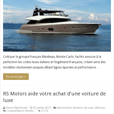
dévoile
le
«
MCY
86
»,
son
quatrième
modèle
de
grand
yacht
de
luxe
Créé par le groupe français Bénéteau, Monte-Carlo Yachts associe à la
perfection les codes luxes italiens et l’ingénierie française, créant ainsi des
modèles résolument uniques alliant lignes épurées et performance …
En savoir plus »
RS Motors aide votre achat d’une voiture de
luxe
Pierre Vaprilovski
30 juillet 2013
Automobile
,
Berlines de Luxe
,
Moteurs
sur
Commentaires fermés
2,712
RS