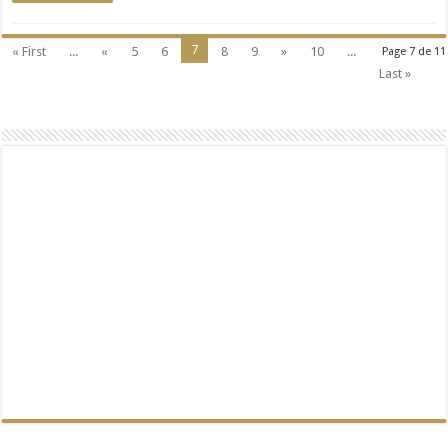
7
« First
...
«
5
6
8
9
»
10
...
Page 7 de 11
Last »