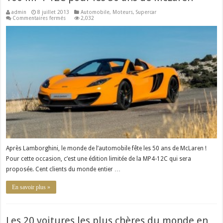
admin
8 juillet 2013
Automobile
,
Moteurs
,
Supercar
sur
Commentaires fermés
2,032
100
MP4-
12C
pour
les
50
ans
de
McLaren
Après Lamborghini, le monde de l’automobile fête les 50 ans de McLaren !
Pour cette occasion, c’est une édition limitée de la MP4-12C qui sera
proposée. Cent clients du monde entier …
En savoir plus »
Les 20 voitures les plus chères du monde en