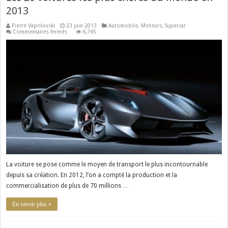
2013
Pierre Vaprilovski
23 juin 2013
Automobile
,
Moteurs
,
Supercar
sur
Commentaires fermés
6,765
Les
20
voitures
les
plus
chères
du
monde
en
2013
La voiture se pose comme le moyen de transport le plus incontournable
depuis sa création. En 2012, l’on a compté la production et la
commercialisation de plus de 70 millions …
En savoir plus »