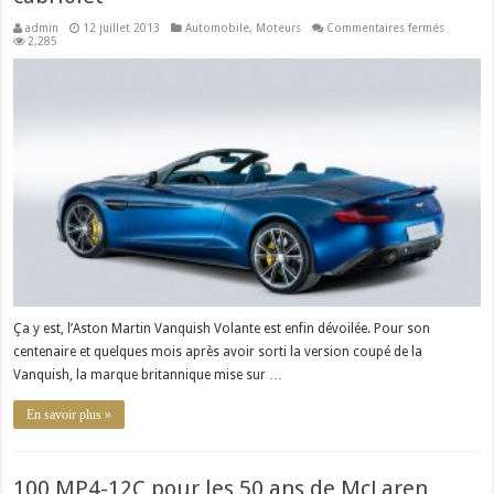
sur
admin
12 juillet 2013
Automobile
,
Moteurs
Commentaires fermés
Aston
2,285
Martin
Vanquish
Volante
:
le
luxe
en
cabriolet
Ça y est, l’Aston Martin Vanquish Volante est enfin dévoilée. Pour son
centenaire et quelques mois après avoir sorti la version coupé de la
Vanquish, la marque britannique mise sur …
En savoir plus »
100 MP4-12C pour les 50 ans de McLaren