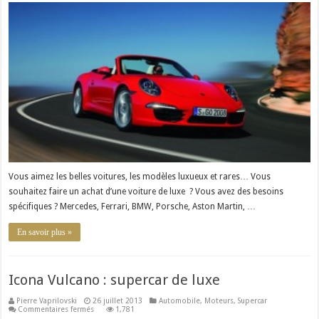
Motors
aide
votre
achat
d’une
voiture
de
luxe
Vous aimez les belles voitures, les modèles luxueux et rares… Vous
souhaitez faire un achat d’une voiture de luxe ? Vous avez des besoins
spécifiques ? Mercedes, Ferrari, BMW, Porsche, Aston Martin, …
En savoir plus »
Icona Vulcano : supercar de luxe
Pierre Vaprilovski
26 juillet 2013
Automobile
,
Moteurs
,
Supercar
sur
Commentaires fermés
1,781
Icona