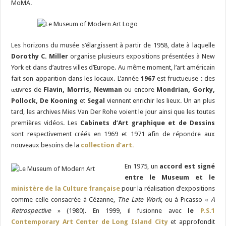
MoMA.
Les horizons du musée s’élargissent à partir de 1958, date à laquelle
Dorothy C. Miller
organise plusieurs expositions présentées à New
York et dans d’autres villes d’Europe. Au même moment, l’art américain
fait son apparition dans les locaux. L’année
1967
est fructueuse : des
œuvres de
Flavin, Morris, Newman
ou encore
Mondrian, Gorky,
Pollock, De Kooning
et
Segal
viennent enrichir les lieux. Un an plus
tard, les archives Mies Van Der Rohe voient le jour ainsi que les toutes
premières vidéos. Les
Cabinets d’Art graphique et de Dessins
sont respectivement créés en 1969 et 1971 afin de répondre aux
nouveaux besoins de la
collection d’art.
En 1975, un
accord est signé
entre le Museum et le
ministère de la Culture française
pour la réalisation d’expositions
comme celle consacrée à Cézanne,
The Late Work
, ou à Picasso «
A
Retrospective
» (1980). En 1999, il fusionne avec
le
P.S.1
Contemporary Art Center de Long Island City
et approfondit