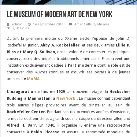
Le Museum of Modern Art de New York
admin
14 septembre 2013
Art et Culture
,
Musées
2,503 Vues
Durant la première moitié du XXème siècle, l’épouse de John D.
Rockefeller Junior,
Abby A. Rockefeller
, et ses deux amies
Lillie P.
Bliss et Mary Q. Sullivan
, ont la volonté de contester les politiques
conservatrices des musées traditionnels américains. Elles créent une
institution exclusivement dédiée à
l’art moderne
dont le rôle est de
conserver des œuvres connues et d’ouvrir ses portes à de jeunes
artistes :
le
MoMA
.
L’inauguration a lieu en 1929
, au douzième étage du
Heckscher
Building à Manhattan
, à
New York
. Le musée connait cependant
trois autres sièges provisoires avant de s’installer au sein du
Rockefeller Center
. Pendant ses dix premières années d’existence,
le musée s’est enrichi et agrandi sous la coupe du directeur allemand
Alfred H. Barr
. En 1940, il organise lui-même une rétrospective
consacrée à
Pablo Picasso
et assure la renommée mondiale du