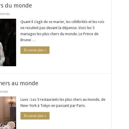
ers du monde
sur
fermés
Les
5
Quant il s’agit de se marier, les célébrités et les rois
mariages
ne reculent pas devant la dépense. Voici les 5
les
plus
mariages les plus chers du monde. Le Prince de
chers
Brunei …
du
monde
En savoir plus »
 chers au monde
sur
ermés
Les
5
Luxe : Les 5 restaurants les plus chers au monde, de
restaurants
New-York à Tokyo en passant par Paris.
les
plus
chers
En savoir plus »
au
monde