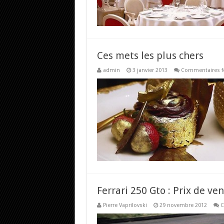
Ces mets les plus chers
admin
3 janvier 2013
Commentaires f
Ferrari 250 Gto : Prix de ven
Pierre Vaprilovski
29 novembre 2012
C