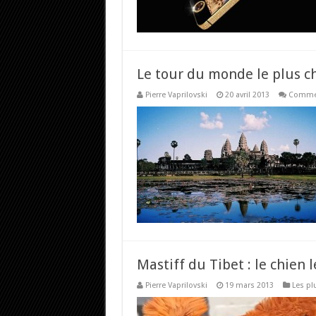
Le tour du monde le plus c
Pierre Vaprilovski
20 avril 2013
Commen
Mastiff du Tibet : le chien
Pierre Vaprilovski
19 mars 2013
Les pl