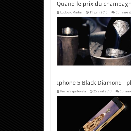
Quand le prix du champagn
Ludovic Martin
11 juin 2013
Commenta
Iphone 5 Black Diamond : pl
Pierre Vaprilovski
25 avril 2013
Commen