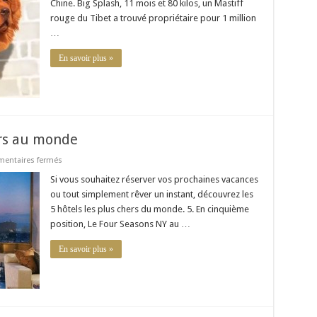
Chine. Big Splash, 11 mois et 80 kilos, un Mastiff
:
le
rouge du Tibet a trouvé propriétaire pour 1 million
chien
…
le
plus
cher
En savoir plus »
au
monde
ers au monde
sur
entaires fermés
Les
cinq
Si vous souhaitez réserver vos prochaines vacances
hôtels
ou tout simplement rêver un instant, découvrez les
les
plus
5 hôtels les plus chers du monde. 5. En cinquième
chers
position, Le Four Seasons NY au …
au
monde
En savoir plus »