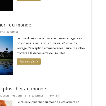
her.. du monde !
sur
taires fermés
Le
tour
Le tour du monde le plus cher jamais imaginé est
du
proposé à la vente pour 1 million d’Euros. Ce
monde
le
voyage d’exception emmènera les heureux globe-
plus
trotters à la découverte de 962 sites …
cher..
du
monde
En savoir plus »
!
 le plus cher au monde
sur
us chers
Commentaires fermés
9,158
Mastiff
du
Le chien le plus cher au monde a été acheté en
Tibet