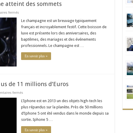
e atteint des sommets
sur
ires fermés
Quand
le
Le champagne est un breuvage typiquement
prix
français et incroyablement festif. Cette boisson de
du
champagne
luxe est présente lors des anniversaires, des
atteint
baptêmes, des mariages et des événements
des
sommets
professionnels. Le champagne est …
En savoir plus »
us de 11 millions d’Euros
sur
taires fermés
Iphone
5
L’Iphone est en 2013 un des objets high-tech les
Black
plus répandus sur la planète. Près de 50 millions
Diamond
:
d’Iphone 5 ont été vendus dans le monde depuis sa
plus
sortie. Iphone 5 …
de
11
millions
En savoir plus »
d’Euros