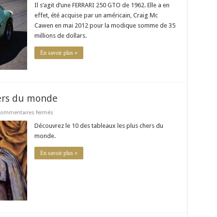
Gto
Il s’agit d’une FERRARI 250 GTO de 1962. Elle a en
:
Prix
effet, été acquise par un américain, Craig Mc
de
Cawen en mai 2012 pour la modique somme de 35
vente
record
millions de dollars.
!
En savoir plus »
hers du monde
sur
ommentaires fermés
Les
10
Découvrez le 10 des tableaux les plus chers du
tableaux
monde.
les
plus
chers
En savoir plus »
du
monde