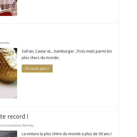
sur
ermés
Ces
mets
Safran, Caviar et... hamburger ..Trois mets parmi les
les
plus chers du monde.
plus
chers
En savoir plus »
te record !
sur
ommentaires fermés
Ferrari
250
La voiture la plus chère du monde a plus de 50 ans !