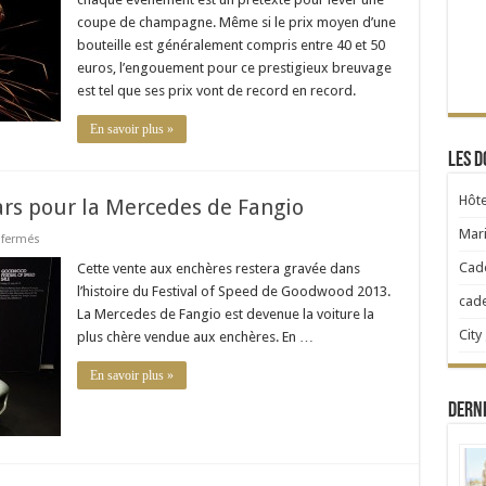
bulles
coupe de champagne. Même si le prix moyen d’une
explose
bouteille est généralement compris entre 40 et 50
euros, l’engouement pour ce prestigieux breuvage
est tel que ses prix vont de record en record.
En savoir plus »
Les d
Hôte
lars pour la Mercedes de Fangio
Mari
sur
fermés
Record
:
Cad
Cette vente aux enchères restera gravée dans
30
l’histoire du Festival of Speed de Goodwood 2013.
millions
cad
de
La Mercedes de Fangio est devenue la voiture la
dollars
City
plus chère vendue aux enchères. En …
pour
la
Mercedes
En savoir plus »
de
Fangio
Dern