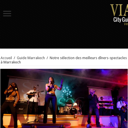
Accueil
/
Guide Marrakech
/
Notre sélection des meilleurs dîners-spectacles
à Marrakech