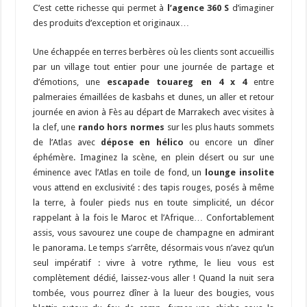
C’est cette richesse qui permet à
l’agence
360 S
d’imaginer
des produits d’exception et originaux…
Une échappée en terres berbères où les clients sont accueillis
par un village tout entier pour une journée de partage et
d’émotions, une
escapade touareg en 4 x 4
entre
palmeraies émaillées de kasbahs et dunes, un aller et retour
journée en avion à Fès au départ de Marrakech avec visites à
la clef, une
rando hors normes
sur les plus hauts sommets
de l’Atlas avec
dépose en hélico
ou encore un dîner
éphémère. Imaginez la scène, en plein désert ou sur une
éminence avec l’Atlas en toile de fond, un
lounge insolite
vous attend en exclusivité : des tapis rouges, posés à même
la terre, à fouler pieds nus en toute simplicité, un décor
rappelant à la fois le Maroc et l’Afrique… Confortablement
assis, vous savourez une coupe de champagne en admirant
le panorama. Le temps s’arrête, désormais vous n’avez qu’un
seul impératif : vivre à votre rythme, le lieu vous est
complètement dédié, laissez-vous aller ! Quand la nuit sera
tombée, vous pourrez dîner à la lueur des bougies, vous