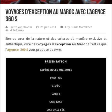
Voyages d’exception au Maroc avec l’agence
360 S
Pierre Vaprilovski
21 juin 2013
City Guide Marrakech
4,148 Vues
Etre au cœur de la nature et des cultures de manière exclusive et
authentique, vivre des
voyages d’exception au Maroc
! C’est ce que
l
’
agence 360 S
vous propose de vivre.
PRÉSENTATION
EXPÉRIENCES UNIQUES
PHOTOS
VIDÉO
CARTE
CONTACT
ACTUALITÉS