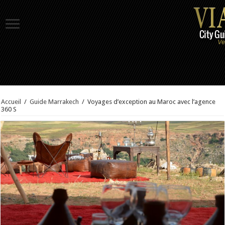
Accueil
/
Guide Marrakech
/
Voyages d’exception au Maroc avec l’agence
360 S