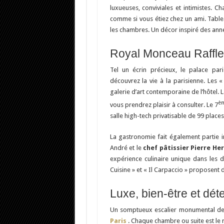
luxueuses, conviviales et intimistes. C
comme si vous étiez chez un ami. Tablea
les chambres. Un décor inspiré des anné
Royal Monceau Raffles 
Tel un écrin précieux, le palace pari
découvrez la vie à la parisienne. Les «
galerie d’art contemporaine de l’hôtel. 
è
vous prendrez plaisir à consulter. Le 7
salle high-tech privatisable de 99 places
La gastronomie fait également partie in
André et le
chef pâtissier Pierre He
expérience culinaire unique dans les
Cuisine » et « Il Carpaccio » proposent d
Luxe, bien-être et dét
Un somptueux escalier monumental des
Paris
. Chaque chambre ou suite est le 