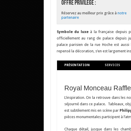
Offre Privilège :
Réservez au meilleur prix grâce à
notre
partenaire
Symbole du luxe
à la française depuis pr
officiellement au rang de palace depuis j
palace parisien de la rue Hoche est aussi h
repensé la décoration, s’en est largement i
PRÉSENTATION
SERVICES
Royal Monceau Raffles
L’inspiration. On la retrouve dans les 
séjourné dans ce palace. Tableaux, objet
est subtilement mis en scène par
Phili
pièces monumentales participent à l’at
Chaque détail, jusque dans les chamb