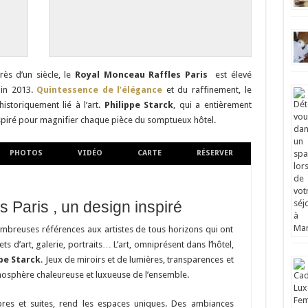
ès d’un siècle, le
Royal Monceau Raffles Paris
est élevé
uin 2013.
Quintessence de l’élégance
et du raffinement, le
istoriquement lié à l’art.
Philippe Starck
, qui a entièrement
nspiré pour magnifier chaque pièce du somptueux hôtel.
PHOTOS
VIDÉO
CARTE
RÉSERVER
 Paris , un design inspiré
nombreuses références aux artistes de tous horizons qui ont
s d’art, galerie, portraits… L’art, omniprésent dans l’hôtel,
ppe Starck
. Jeux de miroirs et de lumières, transparences et
mosphère chaleureuse et luxueuse de l’ensemble.
res et suites, rend les espaces uniques. Des ambiances