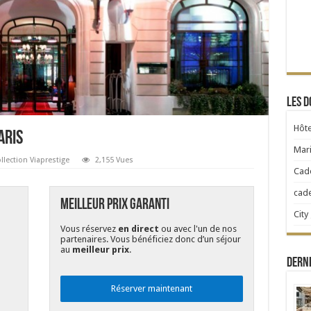
Les d
Hôte
aris
Mari
llection Viaprestige
2,155 Vues
Cad
cad
Meilleur Prix Garanti
City
Vous réservez
en direct
ou avec l'un de nos
partenaires. Vous bénéficiez donc d’un séjour
au
meilleur prix
.
Dern
Réserver maintenant