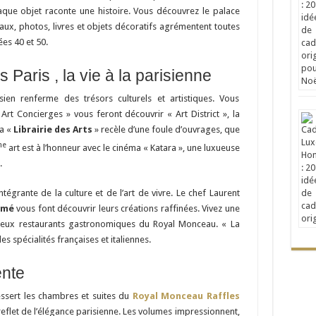
haque objet raconte une histoire. Vous découvrez le palace
ux, photos, livres et objets décoratifs agrémentent toutes
es 40 et 50.
Paris , la vie à la parisienne
sien renferme des trésors culturels et artistiques. Vous
 Art Concierges » vous feront découvrir « Art District », la
La «
Librairie des Arts
» recèle d’une foule d’ouvrages, que
me
art est à l’honneur avec le cinéma « Katara », une luxueuse
.
tégrante de la culture et de l’art de vivre. Le chef Laurent
rmé
vous font découvrir leurs créations raffinées. Vivez une
 deux restaurants gastronomiques du Royal Monceau. « La
es spécialités françaises et italiennes.
ente
sert les chambres et suites du
Royal Monceau Raffles
reflet de l’élégance parisienne. Les volumes impressionnent,