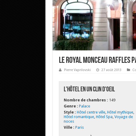
Le Royal Monceau Raffles P
Pierre Vaprilovski
27 août 2013
Co
L'hôtel en un clin d'oeil
Nombre de chambres :
149
Genre :
Palace
Style :
Hôtel centre ville
,
Hôtel mythique
,
Hôtel romantique
,
Hôtel Spa
,
Voyage de
noces
Ville :
Paris