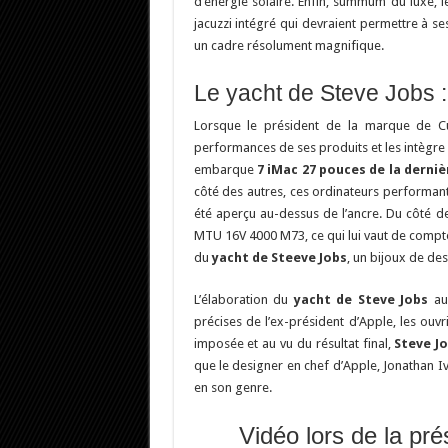
d’énergie solaire. Enfin, summum du luxe, l
jacuzzi intégré qui devraient permettre à s
un cadre résolument magnifique.
Le yacht de Steve Jobs :
Lorsque le président de la marque de Cupe
performances de ses produits et les intègre 
embarque
7 iMac 27 pouces de la derniè
côté des autres, ces ordinateurs performa
été aperçu au-dessus de l’ancre. Du côté de
MTU 16V 4000 M73, ce qui lui vaut de compte
du
yacht de Steeve Jobs
, un bijoux de des
L’élaboration du
yacht de Steve Jobs
aur
précises de l’ex-président d’Apple, les ouv
imposée et au vu du résultat final,
Steve J
que le designer en chef d’Apple, Jonathan Iv
en son genre.
Vidéo lors de la pré