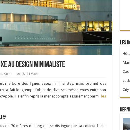
Les d
Hôte
Mari
luxe au design minimaliste
Cad
rs
,
Yacht
8,111 Vues
cad
Jobs
arbore des lignes assez minimalistes, mais promet des
City
ht a fait longtemps l’objet de diverses mésententes entre son
 d’Apple, il a enfin repris la mer et compte assurément parmi
les
Derni
ue
us de 70 mètres de long qui se distingue par sa couleur blanc