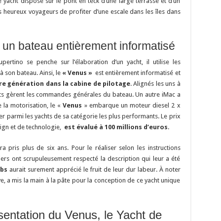
e yacht dispose sur le pont en teck d’une large terrasse et d’un
es heureux voyageurs de profiter d’une escale dans les îles dans
 un bateau entièrement informatisé
rtino se penche sur l’élaboration d’un yacht, il utilise les
à son bateau. Ainsi, le
« Venus »
est entièrement informatisé et
re génération dans la cabine de pilotage
. Alignés les uns à
nts gèrent les commandes générales du bateau. Un autre iMac a
 la motorisation, le «
Venus
» embarque un moteur diesel 2 x
r parmi les yachts de sa catégorie les plus performants. Le prix
ign et de technologie,
est évalué à 100 millions d’euros
.
a pris plus de six ans. Pour le réaliser selon les instructions
riers ont scrupuleusement respecté la description qui leur a été
obs
aurait surement apprécié le fruit de leur dur labeur. À noter
e, a mis la main à la pâte pour la conception de ce yacht unique
sentation du Venus, le Yacht de