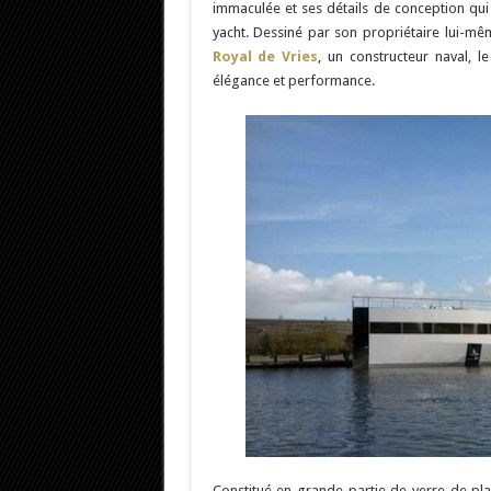
immaculée et ses détails de conception qui 
yacht. Dessiné par son propriétaire lui-mê
Royal de Vries
, un constructeur naval, l
élégance et performance.
Constitué en grande partie de verre de pla