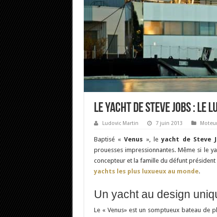
Le yacht de Steve Jobs : le 
Ludovic Martin
7 juin 2013
Moteu
Baptisé «
Venus
», le
yacht de Steve 
prouesses impressionnantes. Même si le yac
concepteur et la famille du défunt président
yachts les plus luxueux au monde
.
Un yacht au design uniq
Le « Venus» est un somptueux bateau de pl