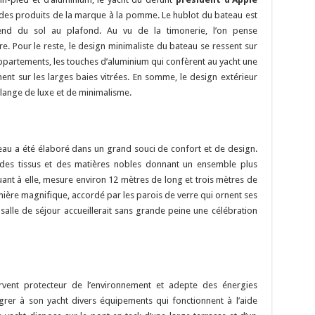
s des produits de la marque à la pomme. Le hublot du bateau est
tend du sol au plafond. Au vu de la timonerie, l’on pense
. Pour le reste, le design minimaliste du bateau se ressent sur
 appartements, les touches d’aluminium qui confèrent au yacht une
ent sur les larges baies vitrées. En somme, le design extérieur
élange de luxe et de minimalisme.
u a été élaboré dans un grand souci de confort et de design.
nt des tissus et des matières nobles donnant un ensemble plus
quant à elle, mesure environ 12 mètres de long et trois mètres de
lumière magnifique, accordé par les parois de verre qui ornent ses
 salle de séjour accueillerait sans grande peine une célébration
rvent protecteur de l’environnement et adepte des énergies
égrer à son yacht divers équipements qui fonctionnent à l’aide