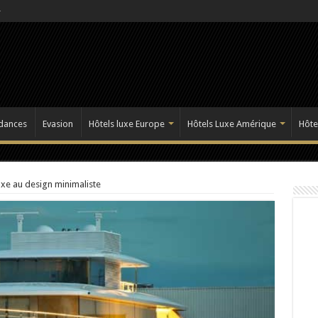
dances
Evasion
Hôtels luxe Europe
Hôtels Luxe Amérique
Hôte
luxe au design minimaliste