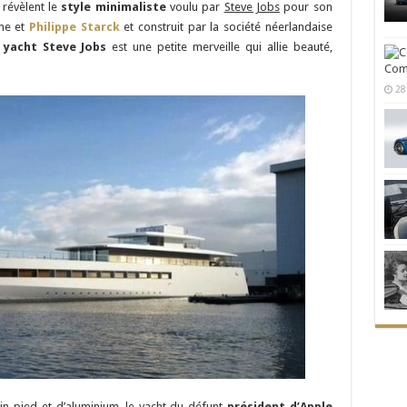
révèlent le
style minimaliste
voulu par
Steve Jobs
pour son
me
et
Philippe Starck
et construit par la société néerlandaise
e
yacht Steve Jobs
est une petite merveille qui allie beauté,
Comm
28
in-pied et d’aluminium, le yacht du défunt
président d’Apple