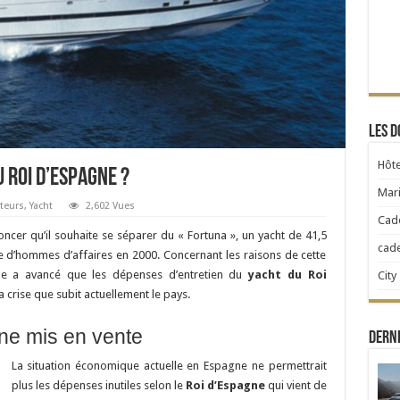
Les d
Hôte
 roi d’Espagne ?
Mari
teurs
,
Yacht
2,602 Vues
Cad
oncer qu’il souhaite se séparer du « Fortuna », un yacht de 41,5
cad
pe d’hommes d’affaires en 2000. Concernant les raisons de cette
ale a avancé que les dépenses d’entretien du
yacht du Roi
City
a crise que subit actuellement le pays.
ne mis en vente
Derni
La situation économique actuelle en Espagne ne permettrait
plus les dépenses inutiles selon le
Roi d’Espagne
qui vient de