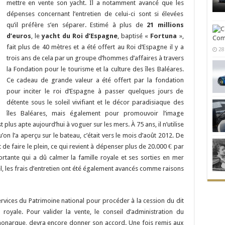
mettre en vente son yacht. Il a notamment avancé que les
dépenses concernant l’entretien de celui-ci sont si élevées
qu’il préfère s’en séparer. Estimé à plus de
21 millions
d’euros
, le
yacht du Roi d’Espagne
, baptisé «
Fortuna
»,
Comm
fait plus de 40 mètres et a été offert au Roi d’Espagne il y a
28
trois ans de cela par un groupe d’hommes d’affaires à travers
la Fondation pour le tourisme et la culture des îles Baléares.
Ce cadeau de grande valeur a été offert par la fondation
pour inciter le roi d’Espagne à passer quelques jours de
détente sous le soleil vivifiant et le décor paradisiaque des
îles Baléares, mais également pour promouvoir l’image
st plus apte aujourd’hui à voguer sur les mers. À 75 ans, il n’utilise
’on l’a aperçu sur le bateau, c’était vers le mois d’août 2012. De
t de faire le plein, ce qui revient à dépenser plus de 20.000 € par
tante qui a dû calmer la famille royale et ses sorties en mer
l, les frais d’entretien ont été également avancés comme raisons
ervices du Patrimoine national pour procéder à la cession du dit
royale. Pour valider la vente, le conseil d’administration du
 monarque, devra encore donner son accord. Une fois remis aux