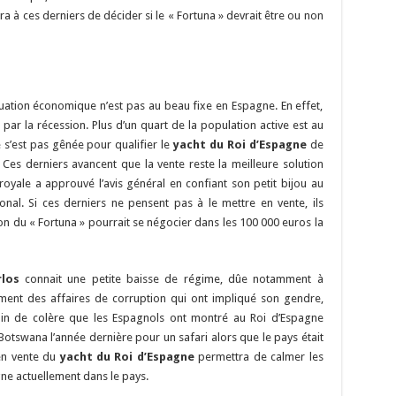
 à ces derniers de décider si le « Fortuna » devrait être ou non
ituation économique n’est pas au beau fixe en Espagne. En effet,
par la récession. Plus d’un quart de la population active est au
 s’est pas gênée pour qualifier le
yacht du Roi d’Espagne
de
Ces derniers avancent que la vente reste la meilleure solution
e royale a approuvé l’avis général en confiant son petit bijou au
onal. Si ces derniers ne pensent pas à le mettre en vente, ils
tion du « Fortuna » pourrait se négocier dans les 100 000 euros la
rlos
connait une petite baisse de régime, dûe notamment à
mment des affaires de corruption qui ont impliqué son gendre,
gain de colère que les Espagnols ont montré au Roi d’Espagne
Botswana l’année dernière pour un safari alors que le pays était
en vente du
yacht du Roi d’Espagne
permettra de calmer les
ne actuellement dans le pays.