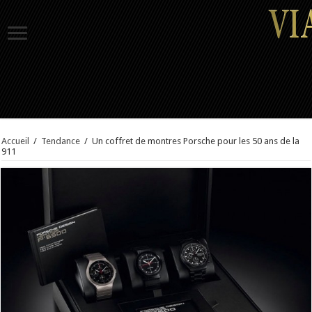
Accueil
/
Tendance
/
Un coffret de montres Porsche pour les 50 ans de la
911