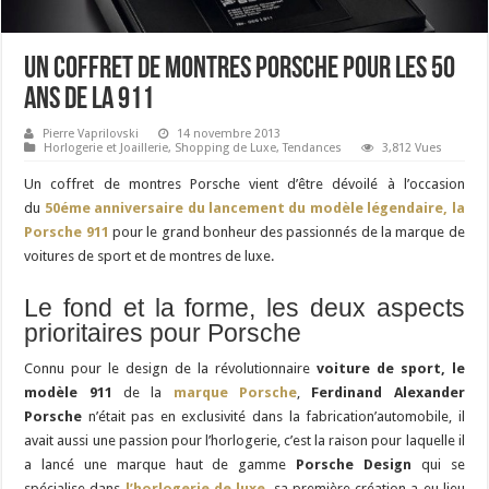
Un coffret de montres Porsche pour les 50
ans de la 911
Pierre Vaprilovski
14 novembre 2013
Horlogerie et Joaillerie
,
Shopping de Luxe
,
Tendances
3,812 Vues
Un coffret de montres Porsche vient d’être dévoilé à l’occasion
du
50éme anniversaire du lancement du modèle légendaire, la
Porsche 911
pour le grand bonheur des passionnés de la marque de
voitures de sport et de montres de luxe.
Le fond et la forme, les deux aspects
prioritaires pour Porsche
Connu pour le design de la révolutionnaire
voiture de sport, le
modèle 911
de la
marque Porsche
,
Ferdinand Alexander
Porsche
n’était pas en exclusivité dans la fabrication’automobile, il
avait aussi une passion pour l’horlogerie, c’est la raison pour laquelle il
a lancé une marque haut de gamme
Porsche Design
qui se
spécialise dans
l’horlogerie de luxe
, sa première création a eu lieu