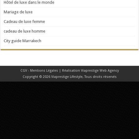
Hôtel de luxe dans le monde
Mariage de luxe
Cadeau de luxe femme
cadeau de luxe homme
City guide Marrakech
CGV - Mentions Légales
| Réalisation
Viaprestige Web Agency
Copyright © 2026 Viaprestige Lifestyle, Tous droits réservés