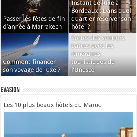
Instant de luxe à
Bordeaux : Dans quel
Passer les fêtes de fin
quartier réserver son
d’année à Marrakech
hôtel ?
Sortez des sentiers
battus avec les
itinéraires
Comment financer
touristiques de
son voyage de luxe ?
l’Unesco
Evasion
Les 10 plus beaux hôtels du Maroc