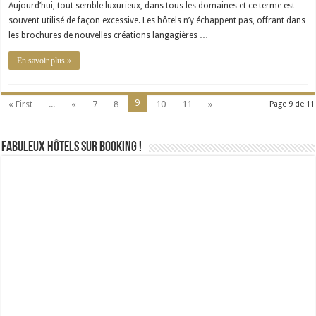
Aujourd’hui, tout semble luxurieux, dans tous les domaines et ce terme est
souvent utilisé de façon excessive. Les hôtels n’y échappent pas, offrant dans
les brochures de nouvelles créations langagières …
En savoir plus »
9
« First
...
«
7
8
10
11
»
Page 9 de 11
Fabuleux Hôtels sur Booking !