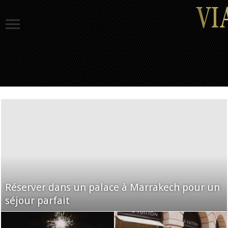
Réserver dans un palace à Marrakech pour un
séjour parfait