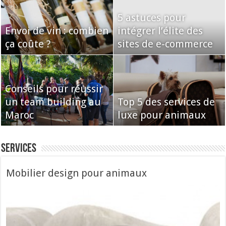
5 astuces pour
Envoi de vin : combien
intégrer l’élite des
ça coûte ?
sites de e-commerce
Conseils pour réussir
un team building au
Top 5 des services de
Maroc
luxe pour animaux
Services
Mobilier design pour animaux