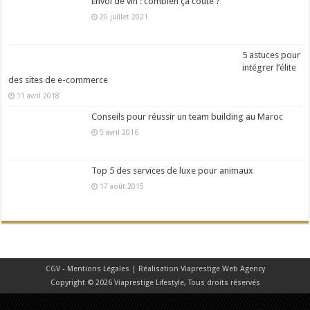
Envoi de vin : combien ça coûte ?
20 juillet 2021
5 astuces pour
intégrer l’élite
des sites de e-commerce
11 avril 2018
Conseils pour réussir un team building au Maroc
5 avril 2016
Top 5 des services de luxe pour animaux
17 août 2015
CGV - Mentions Légales
| Réalisation
Viaprestige Web Agency
Copyright © 2026 Viaprestige Lifestyle, Tous droits réservés