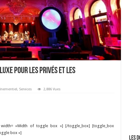
 luxe pour les privés et les
énementiel
,
Services
2,886 Vues
» width= »Width of toggle box »] [/toggle_box] [toggle_box
oggle box »]
Les d