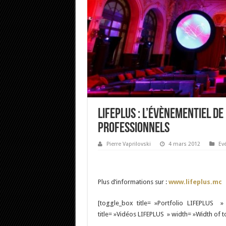
Lifeplus : l’évènementiel de
professionnels
Pierre Vaprilovski
4 mars 2012
Ev
Plus d’informations sur :
www.lifeplus.mc
[toggle_box title= »Portfolio LIFEPLUS 
title= »Vidéos LIFEPLUS » width= »Width of t