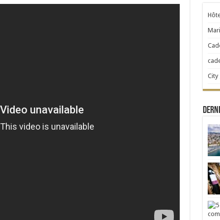
Hôte
Mari
Cad
cad
City
Derni