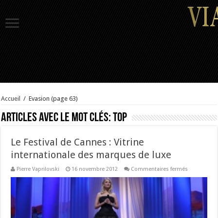
Accueil
/
Evasion
(page 63)
Articles avec le mot clés:
top
Le Festival de Cannes : Vitrine
internationale des marques de luxe
sur
Pierre Vaprilovski
16 novembre 2012
Commentaires fermés
Le
Festival
de
Cannes
:
Vitrine
internationa