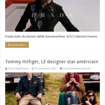
Collection
Femme
Prada vidéo du dernier défilé Automne/Hiver 2012 Collection Femme
En savoir plus »
Tommy Hilfiger, LE designer star américain
sur
Pierre Vaprilovski
16 novembre 2012
Commentaires fermés
Tommy
Hilfiger,
LE
designer
star
américain