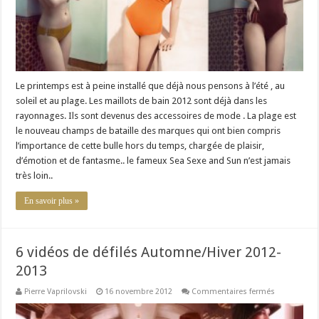
Le printemps est à peine installé que déjà nous pensons à l’été , au
soleil et au plage. Les maillots de bain 2012 sont déjà dans les
rayonnages. Ils sont devenus des accessoires de mode . La plage est
le nouveau champs de bataille des marques qui ont bien compris
l’importance de cette bulle hors du temps, chargée de plaisir,
d’émotion et de fantasme.. le fameux Sea Sexe and Sun n’est jamais
très loin..
En savoir plus »
6 vidéos de défilés Automne/Hiver 2012-
2013
sur
Pierre Vaprilovski
16 novembre 2012
Commentaires fermés
6
vidéos
de