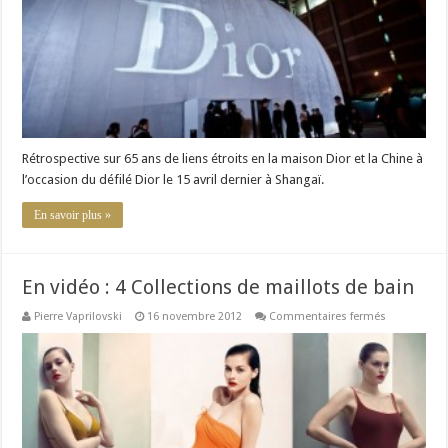
d’amour
Rétrospective sur 65 ans de liens étroits en la maison Dior et la Chine à
l’occasion du défilé Dior le 15 avril dernier à Shangaï.
En savoir plus »
En vidéo : 4 Collections de maillots de bain
sur
Pierre Vaprilovski
16 novembre 2012
Commentaires fermés
En
vidéo
:
4
Collections
de
maillots
de
bain