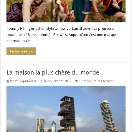
Tommy Hilfinger est un styliste new yorkais.Il ouvrit sa première
boutique à 18 ans nommée Brown’s. Aujourd’hui c’est une marque
internationale.
En savoir plus »
La maison la plus chère du monde
sur
Pierre Vaprilovski
16 novembre 2012
Commentaires fermés
La
maison
la
plus
chère
du
monde