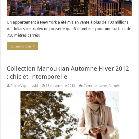
Un appartement à New York a été mis en vente à plus de 100 millions
de dollars :ce triplex ne possède que 6 chambres pour une surface de
750 mètres carrés!
En savoir plus »
Collection Manoukian Automne Hiver 2012
: chic et intemporelle
sur
Pierre Vaprilovski
15 novembre 2012
Commentaires fermés
Collection
Manoukian
Automne
Hiver
2012
:
chic
et
intemporell