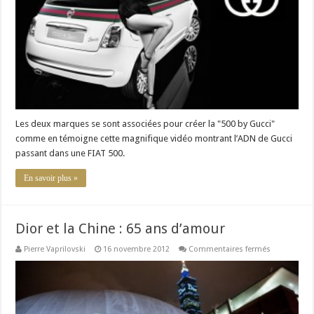
FIAT
(Vidéo)
Les deux marques se sont associées pour créer la "500 by Gucci"
comme en témoigne cette magnifique vidéo montrant l’ADN de Gucci
passant dans une FIAT 500.
En savoir plus »
Dior et la Chine : 65 ans d’amour
sur
Pierre Vaprilovski
16 novembre 2012
Commentaires fermés
Dior
et
la
Chine
:
65
ans