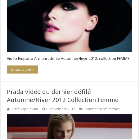
défilé
Automne/Hi
2012:
collection
FEMME
Vidéo Emporio Armani : défilé Automne/Hiver 2012: collection FEMME
En savoir plus »
Prada vidéo du dernier défilé
Automne/Hiver 2012 Collection Femme
sur
Pierre Vaprilovski
16 novembre 2012
Commentaires fermés
Prada
vidéo
du
dernier
défilé
Automne/Hi
2012