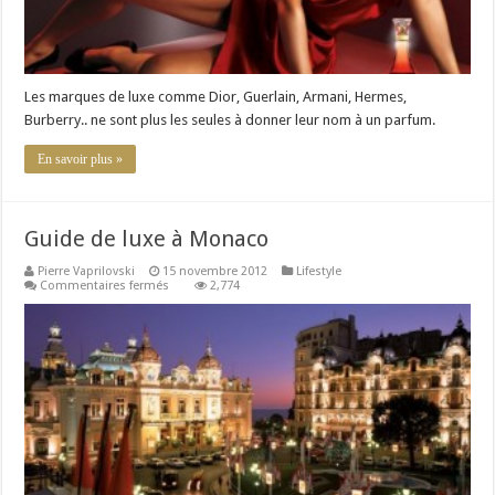
nom
Les marques de luxe comme Dior, Guerlain, Armani, Hermes,
Burberry.. ne sont plus les seules à donner leur nom à un parfum.
En savoir plus »
Guide de luxe à Monaco
Pierre Vaprilovski
15 novembre 2012
Lifestyle
sur
Commentaires fermés
2,774
Guide
de
luxe
à
Monaco