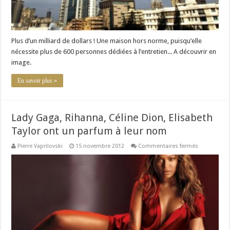
Plus d’un milliard de dollars ! Une maison hors norme, puisqu’elle
nécessite plus de 600 personnes dédiées à l’entretien... A découvrir en
image.
En savoir plus »
Lady Gaga, Rihanna, Céline Dion, Elisabeth
Taylor ont un parfum à leur nom
sur
Pierre Vaprilovski
15 novembre 2012
Commentaires fermés
Lady
Gaga,
Rihanna,
Céline
Dion,
Elisabeth
Taylor
ont
un
parfum
à
leur