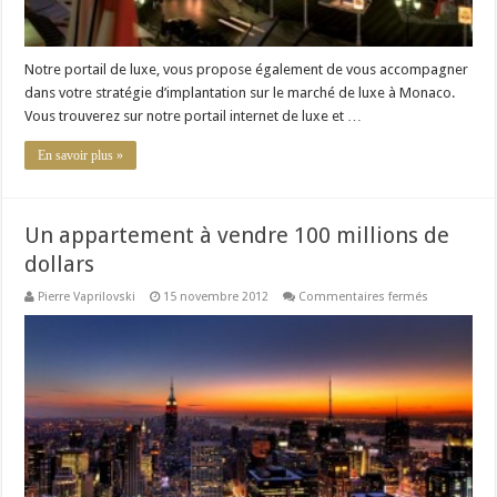
Notre portail de luxe, vous propose également de vous accompagner
dans votre stratégie d’implantation sur le marché de luxe à Monaco.
Vous trouverez sur notre portail internet de luxe et …
En savoir plus »
Un appartement à vendre 100 millions de
dollars
sur
Pierre Vaprilovski
15 novembre 2012
Commentaires fermés
Un
appartemen
à
vendre
100
millions
de
dollars