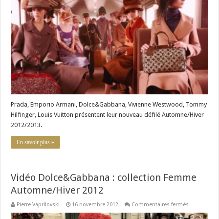
défilés
Automne/Hi
2012-
2013
Prada, Emporio Armani, Dolce&Gabbana, Vivienne Westwood, Tommy
Hilfinger, Louis Vuitton présentent leur nouveau défilé Automne/Hiver
2012/2013.
En savoir plus »
Vidéo Dolce&Gabbana : collection Femme
Automne/Hiver 2012
sur
Pierre Vaprilovski
16 novembre 2012
Commentaires fermés
Vidéo
Dolce&Gab