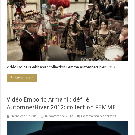
:
collection
Femme
Automne/Hi
2012
Vidéo Dolce&Gabbana : collection Femme Automne/Hiver 2012.
En savoir plus »
Vidéo Emporio Armani : défilé
Automne/Hiver 2012: collection FEMME
sur
Pierre Vaprilovski
16 novembre 2012
Commentaires fermés
Vidéo
Emporio
Armani
: