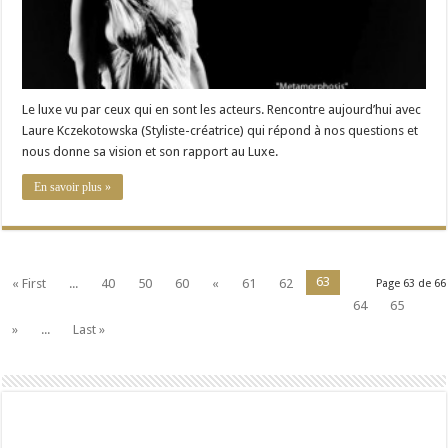
Le luxe vu par ceux qui en sont les acteurs. Rencontre aujourd’hui avec
Laure Kczekotowska (Styliste-créatrice) qui répond à nos questions et
nous donne sa vision et son rapport au Luxe.
En savoir plus »
63
« First
...
40
50
60
«
61
62
Page 63 de 66
64
65
»
...
Last »