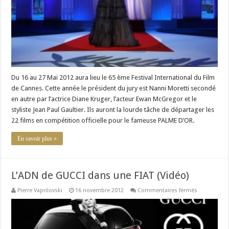
des
marques
de
luxe
Du 16 au 27 Mai 2012 aura lieu le 65 ème Festival International du Film
de Cannes. Cette année le président du jury est Nanni Moretti secondé
en autre par l’actrice Diane Kruger, l’acteur Ewan McGregor et le
styliste Jean Paul Gaultier. Ils auront la lourde tâche de départager les
22 films en compétition officielle pour le fameuse PALME D’OR.
En savoir plus »
L’ADN de GUCCI dans une FIAT (Vidéo)
sur
Pierre Vaprilovski
16 novembre 2012
Commentaires fermés
L’ADN
de
GUCCI
dans
une