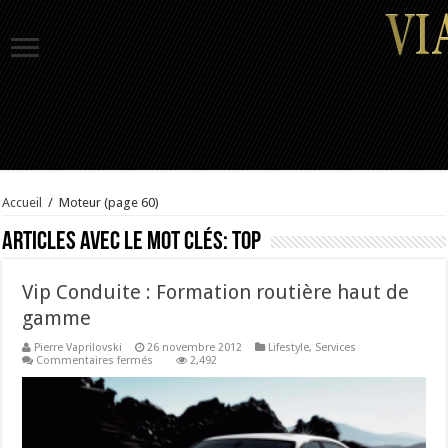
Accueil
/
Moteur
(page 60)
Articles avec le mot clés:
top
Vip Conduite : Formation routière haut de
gamme
Pierre Vaprilovski
26 novembre 2012
Lifestyle
,
Services
sur
Commentaires fermés
2,492
Vip
Conduite
:
Formation
routière
haut