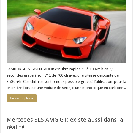
Aventador
:
une
voiture
de
luxe
à
350km/h
LAMBORGHINI AVENTADOR est ultra rapide : 0 à 100km’h en 2,9
secondes grâce à son V12 de 700 ch avec une vitesse de pointe de
350km/h. Ces chiffres sont rendus possible grâce à l’utilisation, pour la
première fois sur une voiture de série, d’une monocoque en carbone...
En savoir plus »
Mercedes SLS AMG GT: existe aussi dans la
réalité