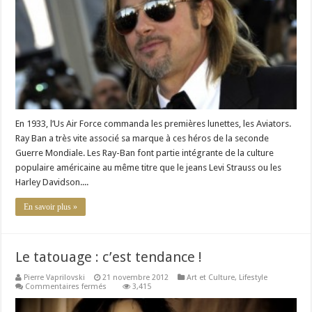
ans
:
déjà
culte
!
En 1933, l’Us Air Force commanda les premières lunettes, les Aviators.
Ray Ban a très vite associé sa marque à ces héros de la seconde
Guerre Mondiale. Les Ray-Ban font partie intégrante de la culture
populaire américaine au même titre que le jeans Levi Strauss ou les
Harley Davidson....
En savoir plus »
Le tatouage : c’est tendance !
Pierre Vaprilovski
21 novembre 2012
Art et Culture
,
Lifestyle
sur
Commentaires fermés
3,415
Le
tatouage