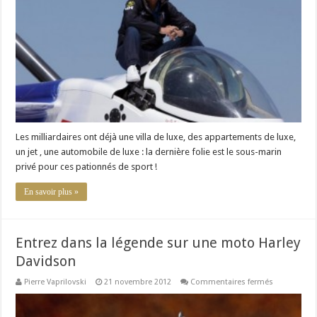
Richard
Branson
:
Les
aventuriers
milliardaire
Les milliardaires ont déjà une villa de luxe, des appartements de luxe,
un jet , une automobile de luxe : la dernière folie est le sous-marin
privé pour ces pationnés de sport !
En savoir plus »
Entrez dans la légende sur une moto Harley
Davidson
sur
Pierre Vaprilovski
21 novembre 2012
Commentaires fermés
Entrez
dans
la