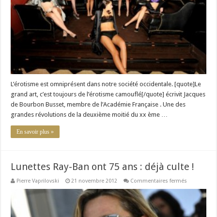
L’érotisme est omniprésent dans notre société occidentale. [quote]Le
grand art, c’est toujours de l’érotisme camouflé[/quote] écrivit Jacques
de Bourbon Busset, membre de l’Académie Française . Une des
grandes révolutions de la deuxième moitié du xx ème …
En savoir plus »
Lunettes Ray-Ban ont 75 ans : déjà culte !
sur
Pierre Vaprilovski
21 novembre 2012
Commentaires fermés
Lunettes
Ray-
Ban
ont
75