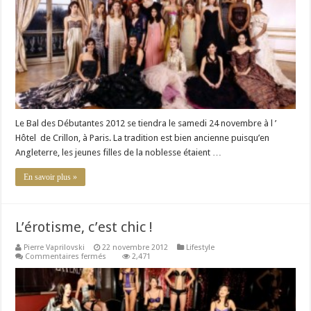
évènement
mondain
dépassé
ou
toujours
d’actualité
?
Le Bal des Débutantes 2012 se tiendra le samedi 24 novembre à l ’
Hôtel de Crillon, à Paris. La tradition est bien ancienne puisqu’en
Angleterre, les jeunes filles de la noblesse étaient …
En savoir plus »
L’érotisme, c’est chic !
Pierre Vaprilovski
22 novembre 2012
Lifestyle
sur
Commentaires fermés
2,471
L’érotisme,
c’est
chic
!