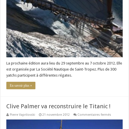
de
Saint-
Tropez
:
Par
amour
des
voiliers…
de
luxe.
La prochaine édition aura lieu du 29 septembre au 7 octobre 2012. Elle
est organisée par La Société Nautique de Saint-Tropez. Plus de 300
yatchs participent à différentes régates.
En savoir plus »
Clive Palmer va reconstruire le Titanic !
sur
Pierre Vaprilovski
21 novembre 2012
Commentaires fermés
Clive
Palmer
va