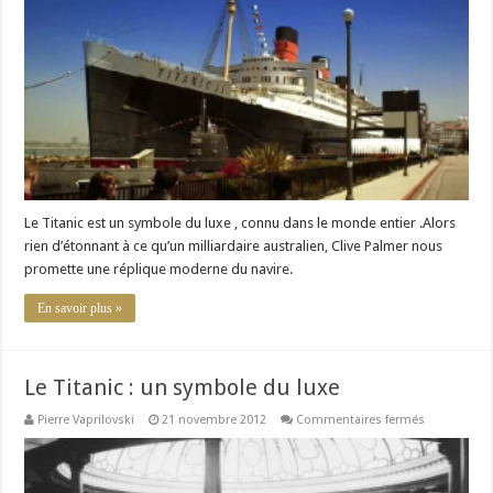
reconstruir
le
Titanic
!
Le Titanic est un symbole du luxe , connu dans le monde entier .Alors
rien d’étonnant à ce qu’un milliardaire australien, Clive Palmer nous
promette une réplique moderne du navire.
En savoir plus »
Le Titanic : un symbole du luxe
sur
Pierre Vaprilovski
21 novembre 2012
Commentaires fermés
Le
Titanic
:
un
symbole