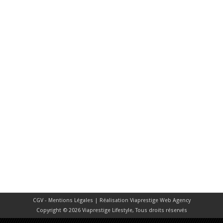
CGV - Mentions Légales
| Réalisation
Viaprestige Web Agency
Copyright © 2026 Viaprestige Lifestyle, Tous droits réservés