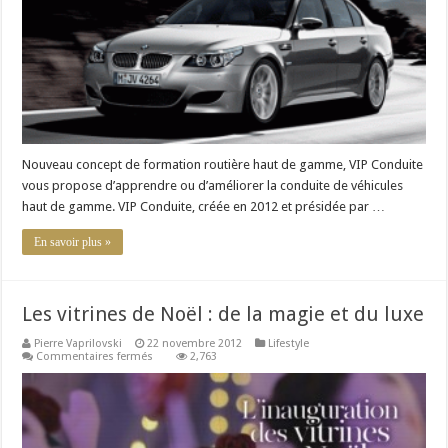
de
gamme
Nouveau concept de formation routière haut de gamme, VIP Conduite
vous propose d’apprendre ou d’améliorer la conduite de véhicules
haut de gamme. VIP Conduite, créée en 2012 et présidée par …
En savoir plus »
Les vitrines de Noël : de la magie et du luxe
Pierre Vaprilovski
22 novembre 2012
Lifestyle
sur
Commentaires fermés
2,763
Les
vitrines
de
Noël
:
de
la