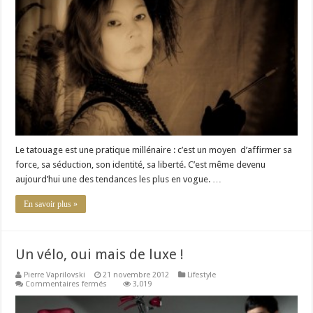
:
c’est
tendance
!
Le tatouage est une pratique millénaire : c’est un moyen d’affirmer sa
force, sa séduction, son identité, sa liberté. C’est même devenu
aujourd’hui une des tendances les plus en vogue. …
En savoir plus »
Un vélo, oui mais de luxe !
Pierre Vaprilovski
21 novembre 2012
Lifestyle
sur
Commentaires fermés
3,019
Un
vélo,
oui