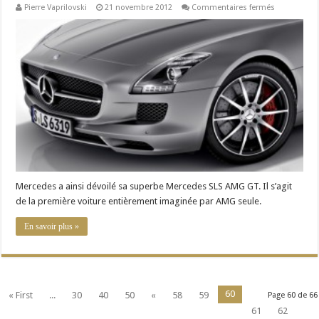
sur
Pierre Vaprilovski
21 novembre 2012
Commentaires fermés
Mercedes
SLS
AMG
GT:
existe
aussi
dans
la
réalité
Mercedes a ainsi dévoilé sa superbe Mercedes SLS AMG GT. Il s’agit
de la première voiture entièrement imaginée par AMG seule.
En savoir plus »
60
« First
...
30
40
50
«
58
59
Page 60 de 66
61
62