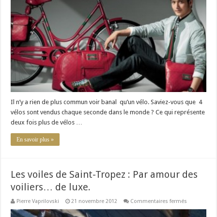
mais
de
luxe
!
Il n’y a rien de plus commun voir banal qu’un vélo. Saviez-vous que 4
vélos sont vendus chaque seconde dans le monde ? Ce qui représente
deux fois plus de vélos …
En savoir plus »
Les voiles de Saint-Tropez : Par amour des
voiliers… de luxe.
sur
Pierre Vaprilovski
21 novembre 2012
Commentaires fermés
Les
voiles