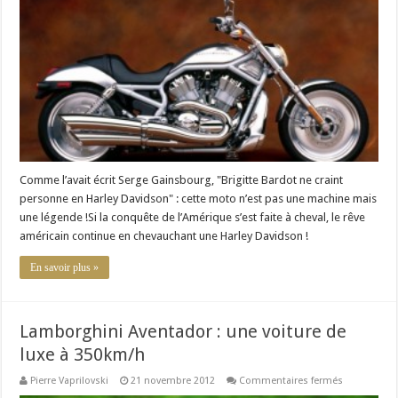
légende
sur
une
moto
Harley
Davidson
Comme l’avait écrit Serge Gainsbourg, "Brigitte Bardot ne craint
personne en Harley Davidson" : cette moto n’est pas une machine mais
une légende !Si la conquête de l’Amérique s’est faite à cheval, le rêve
américain continue en chevauchant une Harley Davidson !
En savoir plus »
Lamborghini Aventador : une voiture de
luxe à 350km/h
sur
Pierre Vaprilovski
21 novembre 2012
Commentaires fermés
Lamborghin