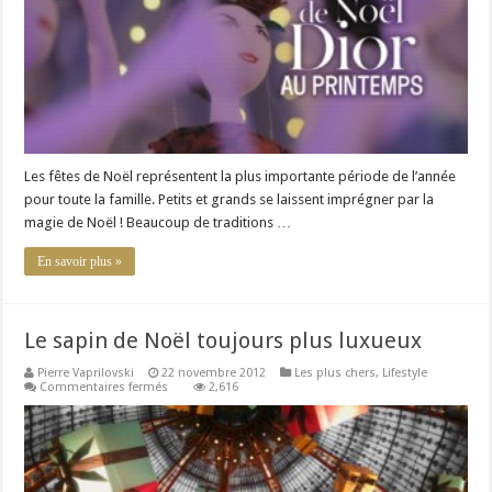
magie
et
du
luxe
Les fêtes de Noël représentent la plus importante période de l’année
pour toute la famille. Petits et grands se laissent imprégner par la
magie de Noël ! Beaucoup de traditions …
En savoir plus »
Le sapin de Noël toujours plus luxueux
Pierre Vaprilovski
22 novembre 2012
Les plus chers
,
Lifestyle
sur
Commentaires fermés
2,616
Le
sapin
de
Noël
toujours
plus
luxueux