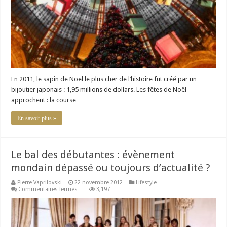
En 2011, le sapin de Noël le plus cher de l’histoire fut créé par un
bijoutier japonais : 1,95 millions de dollars. Les fêtes de Noël
approchent : la course …
En savoir plus »
Le bal des débutantes : évènement
mondain dépassé ou toujours d’actualité ?
Pierre Vaprilovski
22 novembre 2012
Lifestyle
sur
Commentaires fermés
3,197
Le
bal
des
débutantes
: