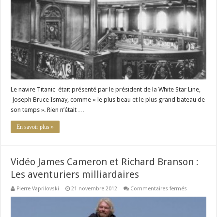
du
luxe
Le navire Titanic était présenté par le président de la White Star Line,
Joseph Bruce Ismay, comme « le plus beau et le plus grand bateau de
son temps ». Rien n’était …
En savoir plus »
Vidéo James Cameron et Richard Branson :
Les aventuriers milliardaires
sur
Pierre Vaprilovski
21 novembre 2012
Commentaires fermés
Vidéo
James
Cameron
et