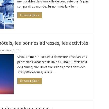
luxe
mémorables dans une ville de contraste qui n’a pas
à
son pareil au monde. Surnommée la ville …
New
York
En savoir plus »
ôtels, les bonnes adresses, les activités
sur
ntaires fermés
Vacances
de
Si vous aimez le luxe et la démesure, réservez vos
luxe
prochaines vacances de luxe à Dubaï ! Hôtels haut
à
Dubaï
de gamme, circuits et excursions privés dans des
:
sites pittoresques, la ville …
hôtels,
les
bonnes
En savoir plus »
adresses,
les
activités
Tour du monde en images