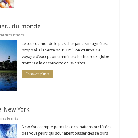
her.. du monde !
sur
taires fermés
Le
tour
Le tour du monde le plus cher jamais imaginé est
du
proposé à la vente pour 1 million d’Euros. Ce
monde
le
voyage d’exception emmènera les heureux globe-
plus
trotters à la découverte de 962 sites …
cher..
du
monde
En savoir plus »
!
 à New York
sur
res fermés
Vivez
des
New York compte parmi les destinations préférées
vacances
des voyageurs qui souhaitent passer des séjours
de