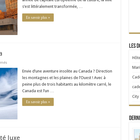
s’est littéralement transformée, …
En savoir plus »
Les d
a
Hôte
sur
rmés
Aventure
Mari
insolite
Envie d’une aventure insolite au Canada ? Direction
au
Cad
les montagnes et les plaines de l’Ouest ! Avec à
Canada
peine plus de trois habitants au kilomètre carré, le
cad
Canada est l’un …
City
En savoir plus »
Dern
té luxe