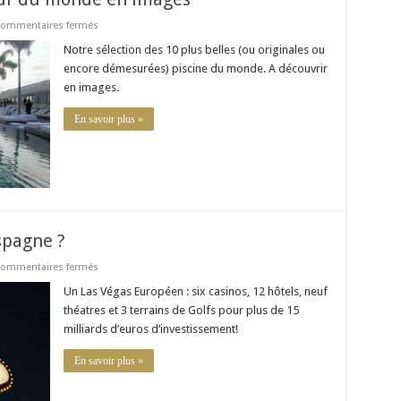
sur
ommentaires fermés
10
piscines
Notre sélection des 10 plus belles (ou originales ou
incroyables
encore démesurées) piscine du monde. A découvrir
:
Tour
en images.
du
monde
en
En savoir plus »
images
spagne ?
sur
ommentaires fermés
Bientôt
un
Un Las Végas Européen : six casinos, 12 hôtels, neuf
Euro
théatres et 3 terrains de Golfs pour plus de 15
Vegas
en
milliards d’euros d’investissement!
Espagne
?
En savoir plus »