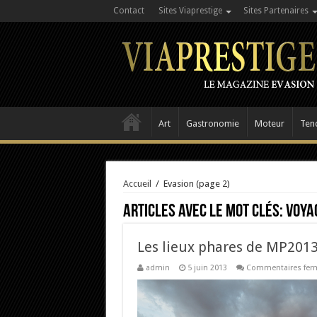
Contact
Sites Viaprestige
Sites Partenaires
Art
Gastronomie
Moteur
Ten
Accueil
/
Evasion
(page 2)
Articles avec le mot clés:
voya
Les lieux phares de MP201
admin
5 juin 2013
Commentaires fer