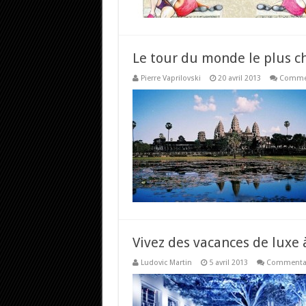
Le tour du monde le plus c
Pierre Vaprilovski
20 avril 2013
Commen
Vivez des vacances de luxe
Ludovic Martin
5 avril 2013
Commentai