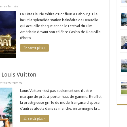
sur
ires fermés
Week-
end
La Côte Fleurie s’étire d’Honfleur à Cabourg. Elle
en
inclut la splendide station balnéaire de Deauville
Normandie
côté
qui accueille chaque année le Festival du Film
luxe
Américain devant son célèbre Casino de Deauville
(Photo …
En savoir plus »
 Louis Vuitton
sur
taires fermés
Les
carnets
Louis Vuitton n’est pas seulement une illustre
de
marque de prêt-à-porter haut de gamme. En effet,
voyage
selon
la prestigieuse griffe de mode française dispose
Louis
d’autres atouts dans sa manche, en témoigne la …
Vuitton
En savoir plus »