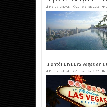
Pierre Vaprilovski
29 novembre 2012
C
Bientôt un Euro Vegas en E
Pierre Vaprilovski
15 novembre 2012
C