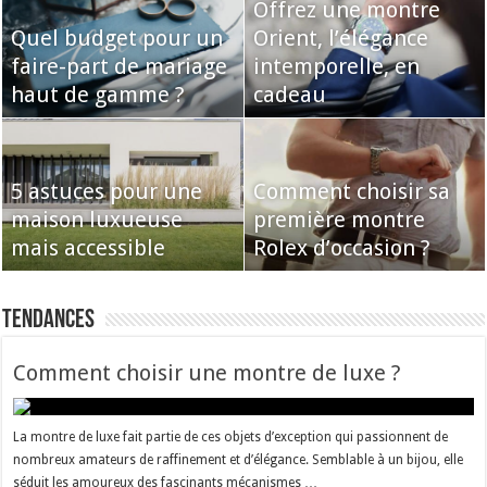
Offrez une montre
Quel budget pour un
Orient, l’élégance
faire-part de mariage
intemporelle, en
haut de gamme ?
cadeau
5 astuces pour une
Comment choisir sa
maison luxueuse
première montre
mais accessible
Rolex d’occasion ?
Tendances
Comment choisir une montre de luxe ?
La montre de luxe fait partie de ces objets d’exception qui passionnent de
nombreux amateurs de raffinement et d’élégance. Semblable à un bijou, elle
séduit les amoureux des fascinants mécanismes …