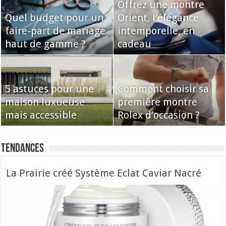
Offrez une montre
Quel budget pour un
Orient, l’élégance
faire-part de mariage
intemporelle, en
haut de gamme ?
cadeau
5 astuces pour une
Comment choisir sa
maison luxueuse
première montre
mais accessible
Rolex d’occasion ?
Tendances
La Prairie créé Système Eclat Caviar Nacré