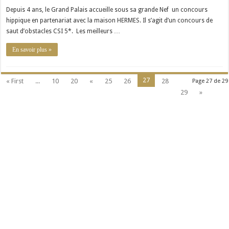
Depuis 4 ans, le Grand Palais accueille sous sa grande Nef un concours
hippique en partenariat avec la maison HERMES. Il s’agit d’un concours de
saut d’obstacles CSI 5*. Les meilleurs …
En savoir plus »
27
« First
...
10
20
«
25
26
28
Page 27 de 29
29
»