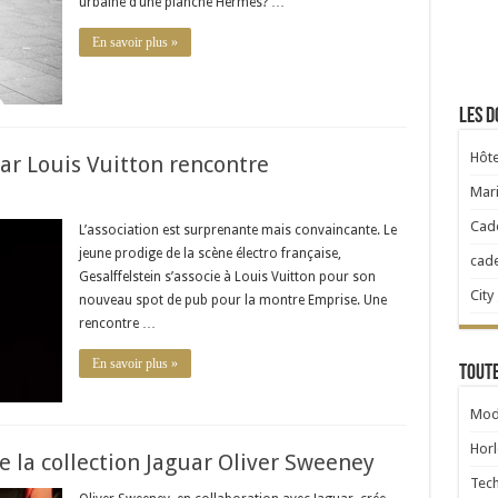
urbaine d’une planche Hermès? …
En savoir plus »
Les d
Hôte
r Louis Vuitton rencontre
Mari
Cad
L’association est surprenante mais convaincante. Le
jeune prodige de la scène électro française,
cad
Gesalffelstein s’associe à Louis Vuitton pour son
City
nouveau spot de pub pour la montre Emprise. Une
rencontre …
En savoir plus »
Toute
Mod
Horl
 la collection Jaguar Oliver Sweeney
Tec