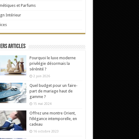
étiques et Parfums
gn Intérieur
ices
ers articles
Pourquoi le luxe moderne
privilégie désormais la
sérénité ?
2 juin 2026
Quel budget pour un faire-
part de mariage haut de
gamme ?
15 mai 2024
Offrez une montre Orient,
l’élégance intemporelle, en
cadeau
16 octobre 2023