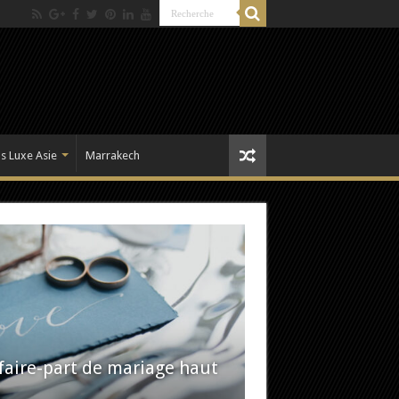
s Luxe Asie
Marrakech
faire-part de mariage haut