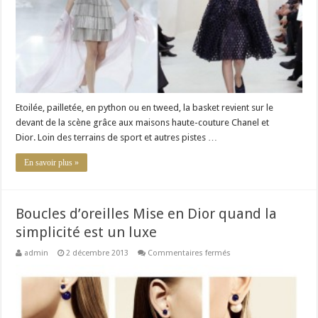
la
course
Etoilée, pailletée, en python ou en tweed, la basket revient sur le
devant de la scène grâce aux maisons haute-couture Chanel et
Dior. Loin des terrains de sport et autres pistes …
En savoir plus »
Boucles d’oreilles Mise en Dior quand la
simplicité est un luxe
sur
admin
2 décembre 2013
Commentaires fermés
Boucles
d’oreilles
Mise
en
Dior
quand
la