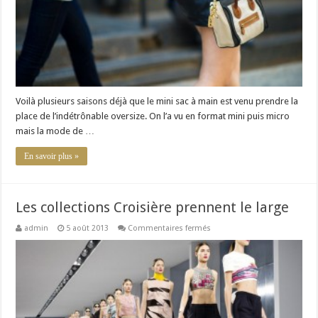
Voilà plusieurs saisons déjà que le mini sac à main est venu prendre la
place de l’indétrônable oversize. On l’a vu en format mini puis micro
mais la mode de …
En savoir plus »
Les collections Croisière prennent le large
sur
admin
5 août 2013
Commentaires fermés
Les
collections
Croisière
prennent
le
large