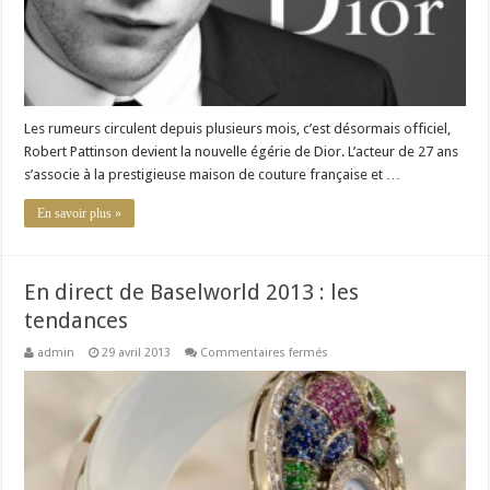
Les rumeurs circulent depuis plusieurs mois, c’est désormais officiel,
Robert Pattinson devient la nouvelle égérie de Dior. L’acteur de 27 ans
s’associe à la prestigieuse maison de couture française et …
En savoir plus »
En direct de Baselworld 2013 : les
tendances
sur
admin
29 avril 2013
Commentaires fermés
En
direct
de
Baselworld
2013
:
les
tendances