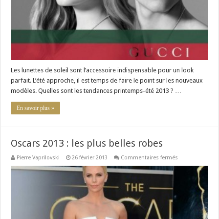
Les lunettes de soleil sont l’accessoire indispensable pour un look
parfait. L’été approche, il est temps de faire le point sur les nouveaux
modèles. Quelles sont les tendances printemps-été 2013 ? …
En savoir plus »
Oscars 2013 : les plus belles robes
sur
Pierre Vaprilovski
26 février 2013
Commentaires fermés
Oscars
2013
:
les
plus
belles
robes