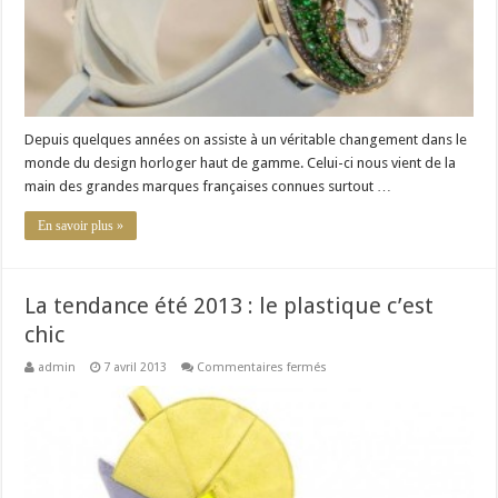
Depuis quelques années on assiste à un véritable changement dans le
monde du design horloger haut de gamme. Celui-ci nous vient de la
main des grandes marques françaises connues surtout …
En savoir plus »
La tendance été 2013 : le plastique c’est
chic
sur
admin
7 avril 2013
Commentaires fermés
La
tendance
été
2013
:
le
plastique
c’est
chic