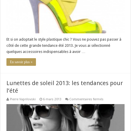
Et si on adoptait le style plastique chic ? Vous ne pouvez pas passer à
côté de cette grande tendance été 2013. Je vous ai sélectionné
quelques accessoires indispensables à avoir …
En savoir plus »
Lunettes de soleil 2013: les tendances pour
l’été
sur
Pierre Vaprilovski
6 mars 2013
Commentaires fermés
Lunettes
de
soleil
2013:
les
tendances
pour
l’été