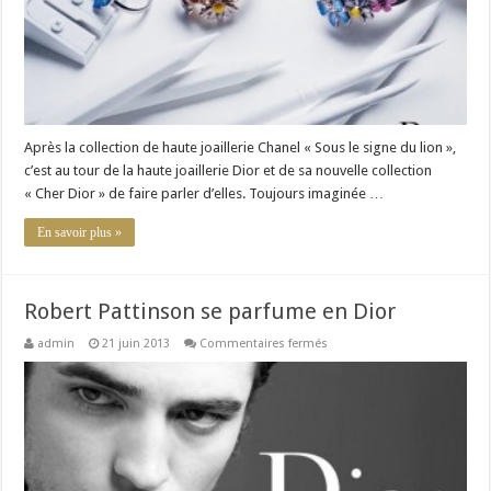
Après la collection de haute joaillerie Chanel « Sous le signe du lion »,
c’est au tour de la haute joaillerie Dior et de sa nouvelle collection
« Cher Dior » de faire parler d’elles. Toujours imaginée …
En savoir plus »
Robert Pattinson se parfume en Dior
sur
admin
21 juin 2013
Commentaires fermés
Robert
Pattinson
se
parfume
en
Dior