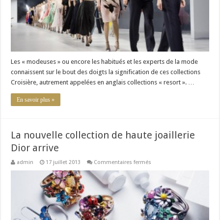
Les « modeuses » ou encore les habitués et les experts de la mode
connaissent sur le bout des doigts la signification de ces collections
Croisière, autrement appelées en anglais collections « resort ». …
En savoir plus »
La nouvelle collection de haute joaillerie
Dior arrive
sur
admin
17 juillet 2013
Commentaires fermés
La
nouvelle
collection
de
haute
joaillerie
Dior
arrive