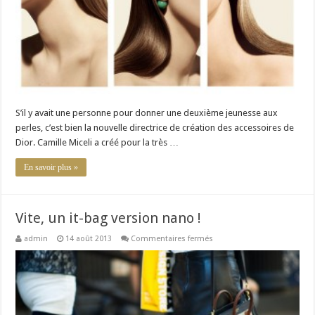
simplicité
est
un
luxe
S’il y avait une personne pour donner une deuxième jeunesse aux
perles, c’est bien la nouvelle directrice de création des accessoires de
Dior. Camille Miceli a créé pour la très …
En savoir plus »
Vite, un it-bag version nano !
sur
admin
14 août 2013
Commentaires fermés
Vite,
un
it-
bag
version
nano
!