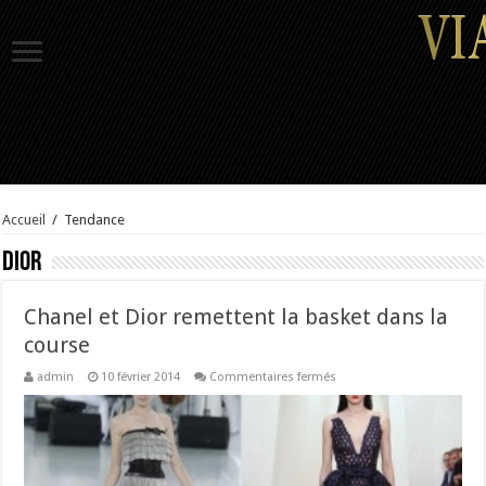
Accueil
/
Tendance
Dior
Chanel et Dior remettent la basket dans la
course
sur
admin
10 février 2014
Commentaires fermés
Chanel
et
Dior
remettent
la
basket
dans