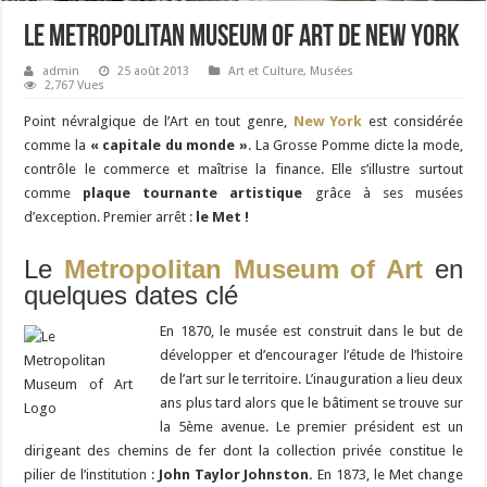
Le Metropolitan Museum of Art de New York
admin
25 août 2013
Art et Culture
,
Musées
2,767 Vues
Point névralgique de l’Art en tout genre,
New York
est considérée
comme la
« capitale du monde »
. La Grosse Pomme dicte la mode,
contrôle le commerce et maîtrise la finance. Elle s’illustre surtout
comme
plaque tournante artistique
grâce à ses musées
d’exception. Premier arrêt :
le
Met !
Le
Metropolitan Museum of Art
en
quelques dates clé
En 1870, le musée est construit dans le but de
développer et d’encourager l’étude de l’histoire
de l’art sur le territoire. L’inauguration a lieu deux
ans plus tard alors que le bâtiment se trouve sur
la 5ème avenue. Le premier président est un
dirigeant des chemins de fer dont la collection privée constitue le
pilier de l’institution :
John Taylor Johnston.
En 1873, le Met change