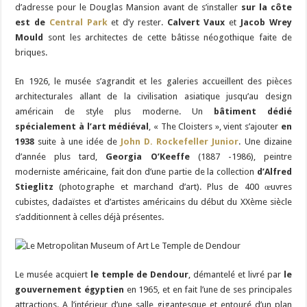
d’adresse pour le Douglas Mansion avant de s’installer
sur la côte
est de
Central Park
et d’y rester.
Calvert Vaux
et
Jacob Wrey
Mould
sont les architectes de cette bâtisse néogothique faite de
briques.
En 1926, le musée s’agrandit et les galeries accueillent des pièces
architecturales allant de la civilisation asiatique jusqu’au design
américain de style plus moderne. Un
bâtiment dédié
spécialement à l’art médiéval
, « The Cloisters », vient s’ajouter
en
1938
suite à une idée de
John D. Rockefeller Junior
. Une dizaine
d’année plus tard,
Georgia O’Keeffe
(1887 -1986), peintre
moderniste américaine, fait don d’une partie de la collection
d’Alfred
Stieglitz
(photographe et marchand d’art). Plus de 400 œuvres
cubistes, dadaïstes et d’artistes américains du début du XXème siècle
s’additionnent à celles déjà présentes.
Le musée acquiert
le temple de Dendour
, démantelé et livré par
le
gouvernement égyptien
en 1965, et en fait l’une de ses principales
attractions. A l’intérieur d’une salle gigantesque et entouré d’un plan