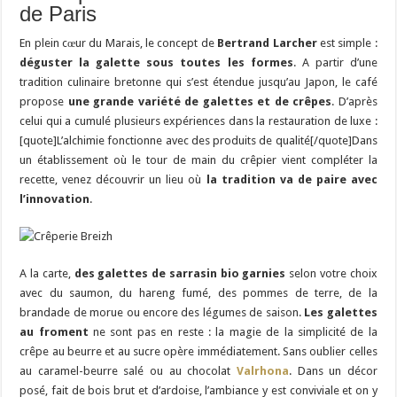
de Paris
En plein cœur du Marais, le concept de
Bertrand Larcher
est simple :
déguster la galette sous toutes les formes
. A partir d’une
tradition culinaire bretonne qui s’est étendue jusqu’au Japon, le café
propose
une grande variété de galettes et de crêpes
. D’après
celui qui a cumulé plusieurs expériences dans la restauration de luxe :
[quote]L’alchimie fonctionne avec des produits de qualité[/quote]Dans
un établissement où le tour de main du crêpier vient compléter la
recette, venez découvrir un lieu où
la tradition va de paire avec
l’innovation
.
A la carte,
des galettes de sarrasin bio garnies
selon votre choix
avec du saumon, du hareng fumé, des pommes de terre, de la
brandade de morue ou encore des légumes de saison.
Les galettes
au froment
ne sont pas en reste : la magie de la simplicité de la
crêpe au beurre et au sucre opère immédiatement. Sans oublier celles
au caramel-beurre salé ou au chocolat
Valrhona
. Dans un décor
posé, fait de bois brut et d’ardoise, l’ambiance y est conviviale et on y