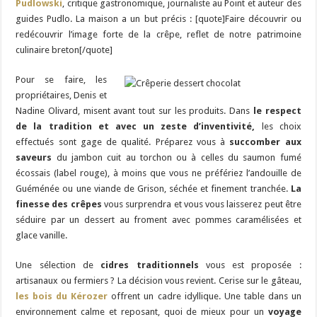
Pudlowski
, critique gastronomique, journaliste au Point et auteur des
guides Pudlo. La maison a un but précis : [quote]Faire découvrir ou
redécouvrir l’image forte de la crêpe, reflet de notre patrimoine
culinaire breton[/quote]
Pour se faire, les
propriétaires, Denis et
Nadine Olivard, misent avant tout sur les produits. Dans
le respect
de la tradition et avec un zeste d’inventivité,
les choix
effectués sont gage de qualité. Préparez vous à
succomber aux
saveurs
du jambon cuit au torchon ou à celles du saumon fumé
écossais (label rouge), à moins que vous ne préfériez l’andouille de
Guéménée ou une viande de Grison, séchée et finement tranchée.
La
finesse des crêpes
vous surprendra et vous vous laisserez peut être
séduire par un dessert au froment avec pommes caramélisées et
glace vanille.
Une sélection de
cidres traditionnels
vous est proposée :
artisanaux ou fermiers ? La décision vous revient. Cerise sur le gâteau,
les bois du Kérozer
offrent un cadre idyllique. Une table dans un
environnement calme et reposant, quoi de mieux pour un
voyage