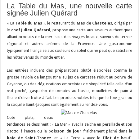
La Table du Mas, une nouvelle carte
signée Julien Quérard
« La
Table du Mas
», le restaurant du
Mas de Chastela
s, dirigé par
le
chef Julien Quérard
, propose une carte aux saveurs authentiques
alliant produits de la mer issus des rivages locaux, saveurs du terroir
régional et autres arômes de la Provence. Une gastronomie
typiquement française aux couleurs du soleil qui ne peut que satisfaire
les hôtes venus du monde entier.
Les entrées incluent des préparations plutôt élaborées comme la
grosse raviole de langoustine au jus de carcasse réduit au poivre de
Cayenne, ou des dégustations empreintes de simplicité telle celle d’un
œuf poché, gaspacho de tomates au basilic, mouillettes de pain à
l’huile d’olive frotté à l’ail. Les produits nobles tels que le foie gras ou
la coquille Saint-Jacques sont également au rendez-vous.
Coté plats, deux
tendances se dessinent : « La Mer » avec la seiche en persillade et son
risotto à l’encre ou le
poisson du jour
fraîchement pêché dans la
baie de Saint-Tropez
, et « La Terre » avec le
filet de bœuf