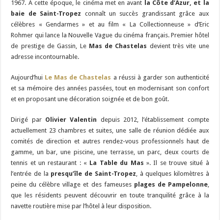
1967. A cette époque, le cinéma met en avant
la Côte d’Azur, et la
baie de Saint-Tropez
connaît un succès grandissant grâce aux
célèbres « Gendarmes » et au film « La Collectionneuse » d’Eric
Rohmer qui lance la Nouvelle Vague du cinéma français. Premier hôtel
de prestige de Gassin, Le
Mas de Chastelas
devient très vite une
adresse incontournable.
Aujourd’hui
Le Mas de Chastelas
a réussi à garder son authenticité
et sa mémoire des années passées, tout en modernisant son confort
et en proposant une décoration soignée et de bon goût.
Dirigé par
Olivier Valentin
depuis 2012, l’établissement compte
actuellement 23 chambres et suites, une salle de réunion dédiée aux
comités de direction et autres rendez-vous professionnels haut de
gamme, un bar, une piscine, une terrasse, un parc, deux courts de
tennis et un restaurant : «
La Table du Mas
». Il se trouve situé à
l’entrée de la
presqu’île de Saint-Tropez
, à quelques kilomètres à
peine du célèbre village et des fameuses
plages de Pampelonne
,
que les résidents peuvent découvrir en toute tranquilité grâce à la
navette routière mise par l’hôtel à leur disposition.