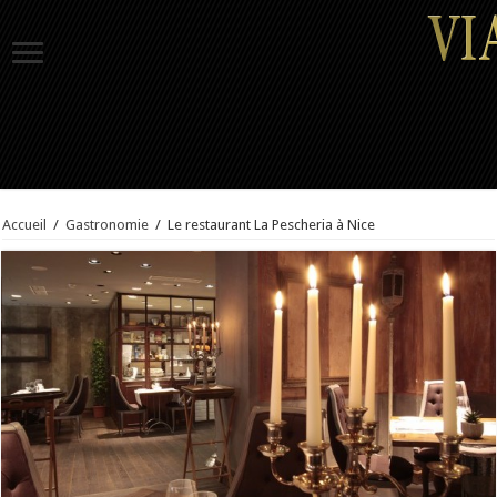
Accueil
/
Gastronomie
/
Le restaurant La Pescheria à Nice