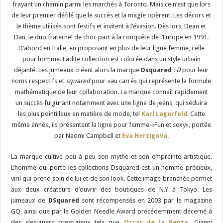
frayant un chemin parmi les marchés à Toronto. Mais ce n’est que lors
de leur premier défilé que le succès et la magie opèrent. Les décors et
le thème utilisés sont festifs et invitent à l’évasion. Dès lors, Dean et
Dan, le duo fraternel de choc part à la conquête de l’Europe en 1991.
D’abord en Italie, en proposant en plus de leur ligne femme, celle
pour homme. Ladite collection est colorée dans un style urbain
déjanté. Les jumeaux créent alors la marque
Dsquared
:
D
pour leur
noms respectifs et
squared
pour «au carré» qui représente la formule
mathématique de leur collaboration. La marque connaît rapidement
un succès fulgurant notamment avec une ligne de jeans, qui séduira
les plus pointilleux en matière de mode, tel
Karl Lagerfeld
. Cette
même année, ils présentent la ligne pour femme «Fun et sexy», portée
par Naomi Campbell et
Eva Herzigova
.
La marque cultive peu à peu son mythe et son empreinte artistique.
L’homme qui porte les collections Dsquared est un homme précieux,
viril qui prend soin de lui et de son look. Cette image branchée permet
aux deux créateurs d’ouvrir des boutiques de N.Y à Tokyo. Les
jumeaux de
DSquared
sont récompensés en 2003 par le magazine
GQ, ainsi que par le Golden Needle Award précédemment décerné à
des designers prestigieux tels que
Oscar de la Renta
, Gianni