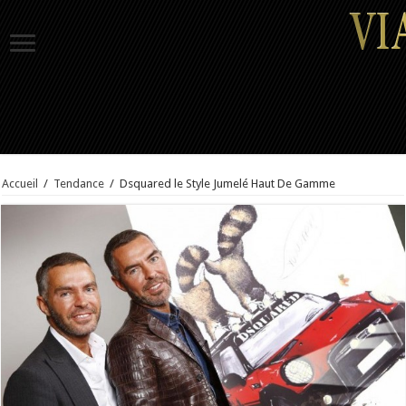
Accueil
/
Tendance
/
Dsquared le Style Jumelé Haut De Gamme