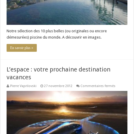
Notre sélection des 10 plus belles (ou originales ou encore
démesurées) piscine du monde. A découvrir en images.
En savoir plus »
L’espace : votre prochaine destination
vacances
sur
Pierre Vaprilovski
27 novembre 2012
Commentaires fermés
L’espace
:
votre
prochaine
destination
vacances