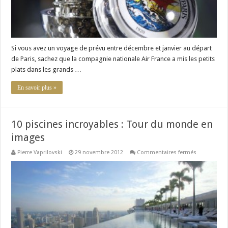
Si vous avez un voyage de prévu entre décembre et janvier au départ
de Paris, sachez que la compagnie nationale Air France a mis les petits
plats dans les grands …
En savoir plus »
10 piscines incroyables : Tour du monde en
images
sur
Pierre Vaprilovski
29 novembre 2012
Commentaires fermés
10
piscines
incroyables
:
Tour
du
monde
en
images