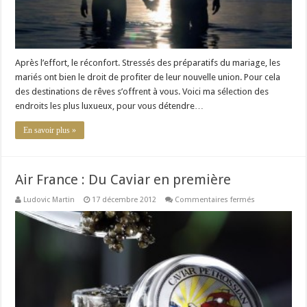
Après l’effort, le réconfort. Stressés des préparatifs du mariage, les
mariés ont bien le droit de profiter de leur nouvelle union. Pour cela
des destinations de rêves s’offrent à vous. Voici ma sélection des
endroits les plus luxueux, pour vous détendre…
En savoir plus »
Air France : Du Caviar en première
sur
Ludovic Martin
17 décembre 2012
Commentaires fermés
Air
France
:
Du
Caviar
en
première