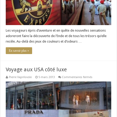
Les voyageurs épris d’aventure et en quête de nouvelles sensations
adoreront faire la découverte de l’Inde et de tous les trésors qu’elle
recèle. Au-delà des jeux de couleurs et d’odeurs …
En savoir plus »
Voyage aux USA côté luxe
sur
Pierre Vaprilovski
5 mars 2013
Commentaires fermés
Voyage
aux
USA
côté
luxe