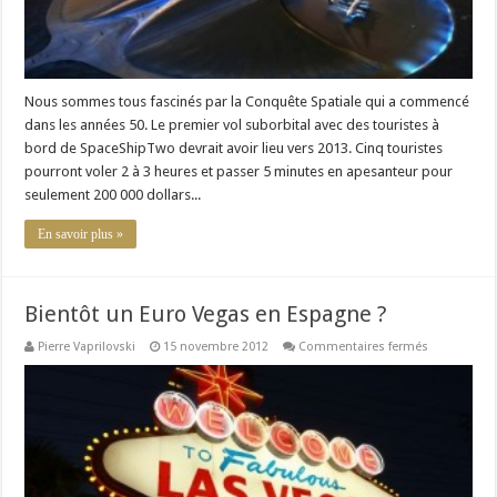
Nous sommes tous fascinés par la Conquête Spatiale qui a commencé
dans les années 50. Le premier vol suborbital avec des touristes à
bord de SpaceShipTwo devrait avoir lieu vers 2013. Cinq touristes
pourront voler 2 à 3 heures et passer 5 minutes en apesanteur pour
seulement 200 000 dollars...
En savoir plus »
Bientôt un Euro Vegas en Espagne ?
sur
Pierre Vaprilovski
15 novembre 2012
Commentaires fermés
Bientôt
un
Euro
Vegas
en
Espagne
?