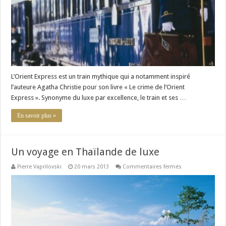
luxe
et
de
magie
L’Orient Express est un train mythique qui a notamment inspiré
l’auteure Agatha Christie pour son livre « Le crime de l’Orient
Express ». Synonyme du luxe par excellence, le train et ses …
En savoir plus »
Un voyage en Thaïlande de luxe
sur
Pierre Vaprilovski
20 mars 2013
Commentaires fermés
Un
voyage
en
Thaïlande
de
luxe