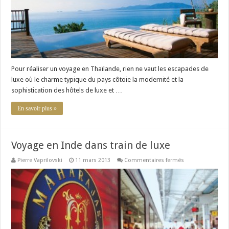
Pour réaliser un voyage en Thaïlande, rien ne vaut les escapades de
luxe où le charme typique du pays côtoie la modernité et la
sophistication des hôtels de luxe et …
En savoir plus »
Voyage en Inde dans train de luxe
sur
Pierre Vaprilovski
11 mars 2013
Commentaires fermés
Voyage
en
Inde
dans
train
de
luxe