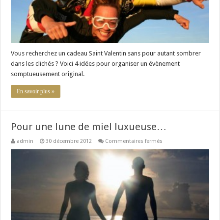
Vous recherchez un cadeau Saint Valentin sans pour autant sombrer
dans les clichés ? Voici 4 idées pour organiser un évènement
somptueusement original.
En savoir plus »
Pour une lune de miel luxueuse…
sur
admin
30 décembre 2012
Commentaires fermés
Pour
une
lune
de
miel
luxueuse…