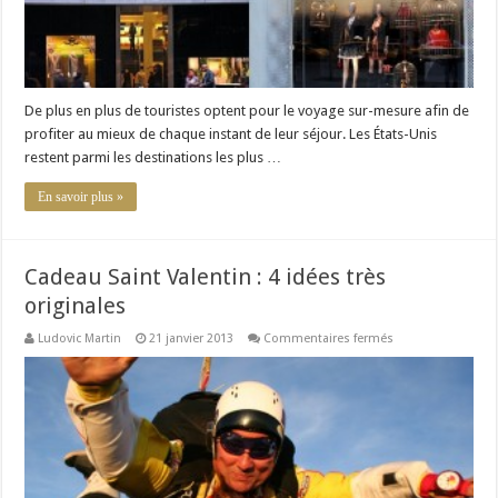
De plus en plus de touristes optent pour le voyage sur-mesure afin de
profiter au mieux de chaque instant de leur séjour. Les États-Unis
restent parmi les destinations les plus …
En savoir plus »
Cadeau Saint Valentin : 4 idées très
originales
sur
Ludovic Martin
21 janvier 2013
Commentaires fermés
Cadeau
Saint
Valentin
:
4
idées
très
originales