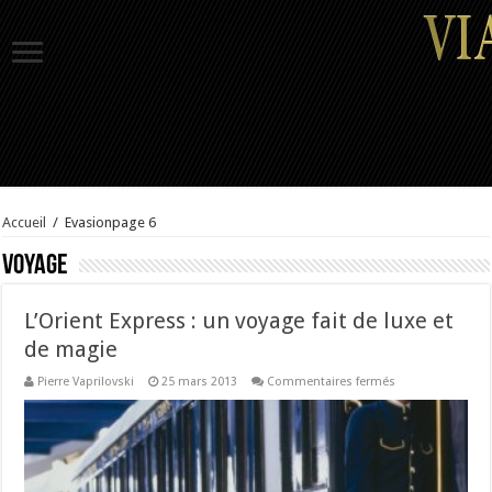
Accueil
/
Evasion
page 6
Voyage
L’Orient Express : un voyage fait de luxe et
de magie
sur
Pierre Vaprilovski
25 mars 2013
Commentaires fermés
L’Orient
Express
:
un
voyage
fait
de