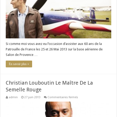
luxe
inspiré
de
l’aviation
Si comme moi vous avez eu l’occasion d’assister aux 60 ans de la
Patrouille de France les 25 et 26 Mai 2013 sur la base aérienne de
Salon de Provence …
En savoir plus »
Christian Louboutin Le Maître De La
Semelle Rouge
sur
admin
27 juin 2013
Commentaires fermés
Christian
Louboutin
Le
Maître
De