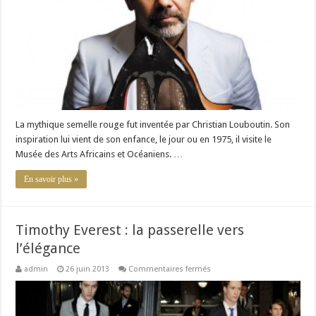
La
Semelle
Rouge
La mythique semelle rouge fut inventée par Christian Louboutin. Son
inspiration lui vient de son enfance, le jour ou en 1975, il visite le
Musée des Arts Africains et Océaniens. …
En savoir plus »
Timothy Everest : la passerelle vers
l’élégance
sur
admin
26 juin 2013
Commentaires fermés
Timothy
Everest
:
la
passerelle