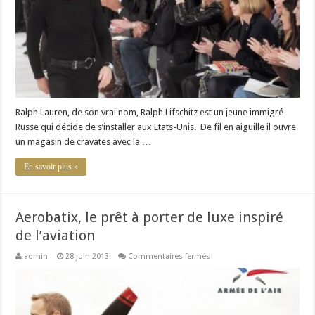
Ralph Lauren, de son vrai nom, Ralph Lifschitz est un jeune immigré
Russe qui décide de s’installer aux Etats-Unis. De fil en aiguille il ouvre
un magasin de cravates avec la …
En savoir plus »
Aerobatix, le prêt à porter de luxe inspiré
de l’aviation
sur
admin
28 juin 2013
Commentaires fermés
Aerobatix,
le
prêt
à
porter
de