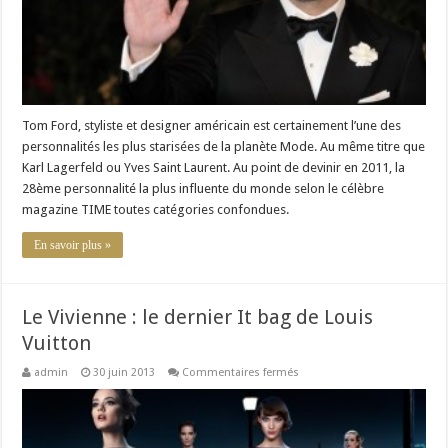
Tom Ford, styliste et designer américain est certainement l’une des
personnalités les plus starisées de la planète Mode. Au même titre que
Karl Lagerfeld ou Yves Saint Laurent. Au point de devinir en 2011, la
28ème personnalité la plus influente du monde selon le célèbre
magazine TIME toutes catégories confondues.
En savoir plus »
Le Vivienne : le dernier It bag de Louis
Vuitton
sur
admin
30 juin 2013
Commentaires fermés
Le
Vivienne
:
le
dernier