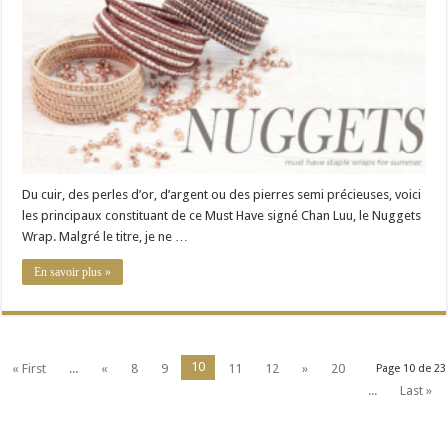
nouvelle
création
de
Chan
Luu
Du cuir, des perles d’or, d’argent ou des pierres semi précieuses, voici
les principaux constituant de ce Must Have signé Chan Luu, le Nuggets
Wrap. Malgré le titre, je ne …
En savoir plus »
10
« First
...
«
8
9
11
12
»
20
Page 10 de 23
...
Last »