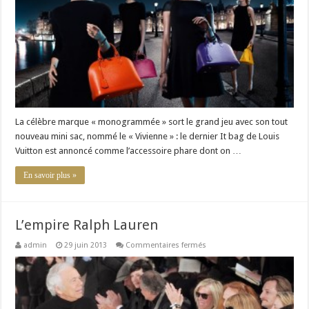
It
bag
de
Louis
Vuitton
La célèbre marque « monogrammée » sort le grand jeu avec son tout
nouveau mini sac, nommé le « Vivienne » : le dernier It bag de Louis
Vuitton est annoncé comme l’accessoire phare dont on …
En savoir plus »
L’empire Ralph Lauren
sur
admin
29 juin 2013
Commentaires fermés
L’empire
Ralph
Lauren