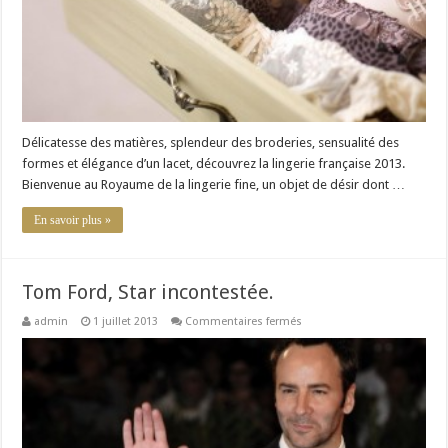
vous
craquer
?
Délicatesse des matières, splendeur des broderies, sensualité des
formes et élégance d’un lacet, découvrez la lingerie française 2013.
Bienvenue au Royaume de la lingerie fine, un objet de désir dont …
En savoir plus »
Tom Ford, Star incontestée.
sur
admin
1 juillet 2013
Commentaires fermés
Tom
Ford,
Star
incontestée.