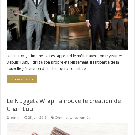
vers
l’élégance
Né en 1961, Timothy Everest apprend le métier avec Tommy Nutter.
Depuis 1989, il dirige son propre établissement, il fait partie de la
nouvelle génération de tailleur qui a contribué …
En savoir plus »
Le Nuggets Wrap, la nouvelle création de
Chan Luu
sur
admin
25 juin 2013
Commentaires fermés
Le
Nuggets
Wrap,
la