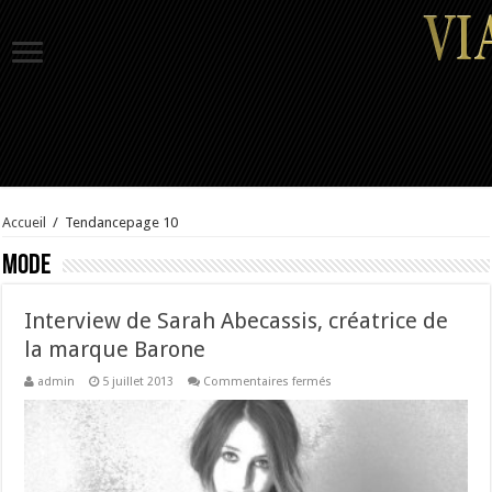
Accueil
/
Tendance
page 10
Mode
Interview de Sarah Abecassis, créatrice de
la marque Barone
sur
admin
5 juillet 2013
Commentaires fermés
Interview
de
Sarah
Abecassis,
créatrice
de
la