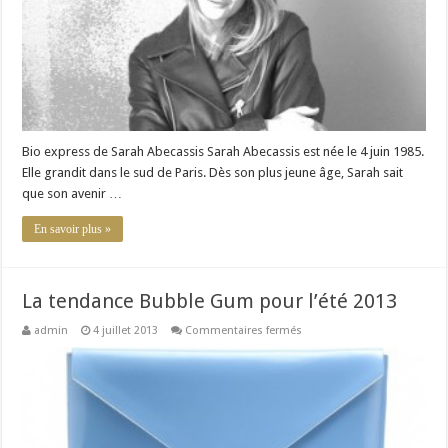
marque
Barone
Bio express de Sarah Abecassis Sarah Abecassis est née le 4 juin 1985.
Elle grandit dans le sud de Paris. Dès son plus jeune âge, Sarah sait
que son avenir …
En savoir plus »
La tendance Bubble Gum pour l’été 2013
sur
admin
4 juillet 2013
Commentaires fermés
La
tendance
Bubble
Gum
pour
l’été
2013