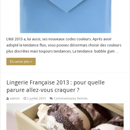
L’été 2013 a, lui aussi, ses nouveaux codes couleurs. Après avoir
adopté la tendance fluo, vous pouvez désormais choisir des couleurs
plus discrètes mais toujours tendances. La tendance bubble gum …
En savoir plus »
Lingerie Française 2013 : pour quelle
parure allez-vous craquer ?
sur
admin
2 juillet 2013
Commentaires fermés
Lingerie
Française
2013
:
pour
quelle
parure
allez-