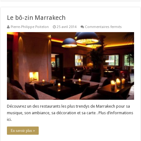
Le bô-zin Marrakech
sur
Pierre-Philippe Poitelon
25 avril 2014
Commentaires fermés
Le
bô-
zin
Marrakech
Découvrez un des restaurants les plus trendys de Marrakech pour sa
musique, son ambiance, sa décoration et sa carte . Plus d’informations
ici.
En savoir plus »