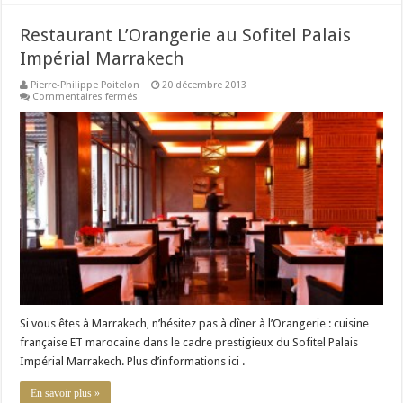
Restaurant L’Orangerie au Sofitel Palais
Impérial Marrakech
Pierre-Philippe Poitelon
20 décembre 2013
sur
Commentaires fermés
Restaurant
L’Orangerie
au
Sofitel
Palais
Impérial
Marrakech
Si vous êtes à Marrakech, n’hésitez pas à dîner à l’Orangerie : cuisine
française ET marocaine dans le cadre prestigieux du Sofitel Palais
Impérial Marrakech. Plus d’informations ici .
En savoir plus »