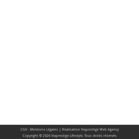
CGV - Mentions Légales
| Réalisation
Viaprestige Web Agency
Copyright © 2026 Viaprestige Lifestyle, Tous droits réservés