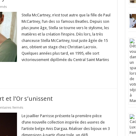
sur
rmés
God
Save….
Stella McCartney, n’est tout autre que la fille de Paul
Stella
McCartney, l’un des so famous Beatles. Depuis son
McCartney
!
plus jeune âge, Stella se tourne vers le stylisme, les
matières et la création l’inspire. Dès lors, la très
chanceuse Stella McCartney, tout juste âgée de 15
ans, obtient un stage chez Christian Lacroix.
Quelques années plus tard, en 1995, elle sort
victorieusement diplômée du Central Saint Martins
t et l’Or s’unissent
sur
taires fermés
Dargaa
–
Le joaillier Parrisse présente la première pièce
Parrisse
d’une nouvelle collection inspirée des œuvres de
quand
l’Art
l’artiste belge Anis Dargaa. Réaliser des bijoux en 3
et
dimensions à partir d’une toile, un défi …
l’Or