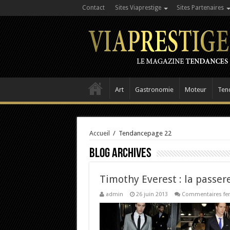
Contact
Sites Viaprestige
Sites Partenaires
Art
Gastronomie
Moteur
Ten
Accueil
/
Tendance
page 22
Blog Archives
Timothy Everest : la passere
admin
26 juin 2013
Commentaires fe