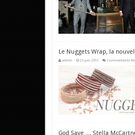
Le Nuggets Wrap, la nouvel
admin
25 juin 2013
Commentaires fe
God Save…. Stella McCartne