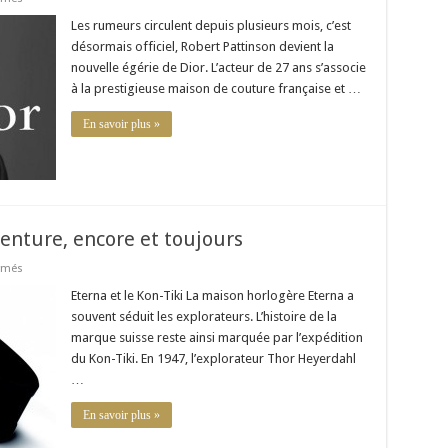
Robert
Pattinson
Les rumeurs circulent depuis plusieurs mois, c’est
se
désormais officiel, Robert Pattinson devient la
parfume
en
nouvelle égérie de Dior. L’acteur de 27 ans s’associe
Dior
à la prestigieuse maison de couture française et …
En savoir plus »
venture, encore et toujours
sur
rmés
Montre
Eterna
Eterna et le Kon-Tiki La maison horlogère Eterna a
KonTiki
souvent séduit les explorateurs. L’histoire de la
:
l’aventure,
marque suisse reste ainsi marquée par l’expédition
encore
du Kon-Tiki. En 1947, l’explorateur Thor Heyerdahl
et
toujours
…
En savoir plus »