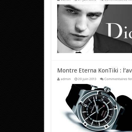
Montre Eterna KonTiki : l’a
admin
20 juin 2013
Commentaires fe