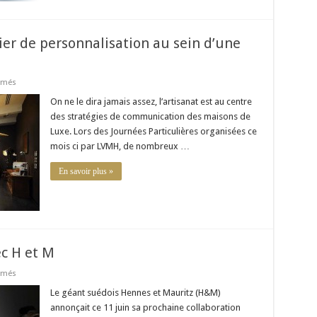
ier de personnalisation au sein d’une
sur
rmés
Louis
Vuitton
On ne le dira jamais assez, l’artisanat est au centre
ouvre
des stratégies de communication des maisons de
un
atelier
Luxe. Lors des Journées Particulières organisées ce
de
mois ci par LVMH, de nombreux …
personnalisation
au
sein
En savoir plus »
d’une
boutique
ec H et M
sur
rmés
Isabel
Marant
Le géant suédois Hennes et Mauritz (H&M)
collabore
annonçait ce 11 juin sa prochaine collaboration
avec