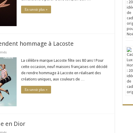
s’unissent
En savoir plus »
rendent hommage à Lacoste
sur
rmés
Neufs
maisons
La célèbre marque Lacoste fête ses 80 ans ! Pour
françaises
cette occasion, neuf maisons françaises ont décidé
rendent
hommage
de rendre hommage à Lacoste en réalisant des
à
créations uniques, aux couleurs de …
Lacoste
En savoir plus »
e en Dior
sur
rmés