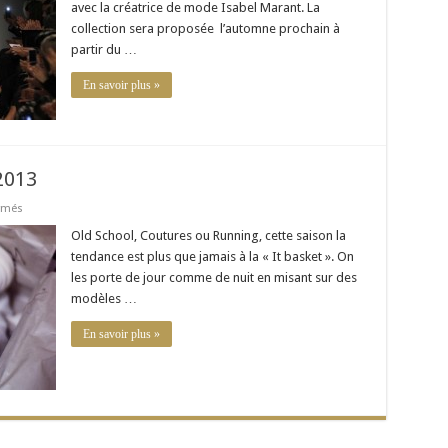
H
avec la créatrice de mode Isabel Marant. La
et
collection sera proposée l’automne prochain à
M
partir du …
En savoir plus »
 2013
sur
rmés
Les
sneakers
Old School, Coutures ou Running, cette saison la
Chics
tendance est plus que jamais à la « It basket ». On
de
l’été
les porte de jour comme de nuit en misant sur des
2013
modèles …
En savoir plus »