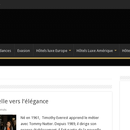
dances
Evasion
Hôtels luxe Europe
Hôtels Luxe Amérique
Hôte
lle vers l’élégance
sur
rmés
Timothy
Everest
Né en 1961, Timothy Everest apprend le métier
:
avec Tommy Nutter. Depuis 1989, il dirige son
la
passerelle
propre établissement, il fait partie de la nouvelle