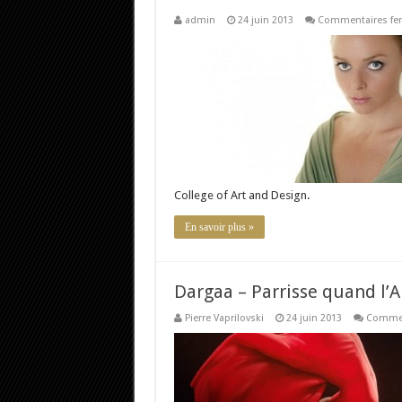
admin
24 juin 2013
Commentaires fe
College of Art and Design.
En savoir plus »
Dargaa – Parrisse quand l’Ar
Pierre Vaprilovski
24 juin 2013
Commen