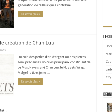
vers
génération de tailleur qui a contribué …
l’élégance
En savoir plus »
Les d
le création de Chan Luu
Hôte
sur
rmés
Le
Mari
Nuggets
Du cuir, des perles d’or, d’argent ou des pierres
Wrap,
Cad
semi précieuses, voici les principaux constituant de
la
nouvelle
ce Must Have signé Chan Luu, le Nuggets Wrap.
cad
création
Malgré le titre, je ne …
de
Chan
City
Luu
En savoir plus »
Dern
y !