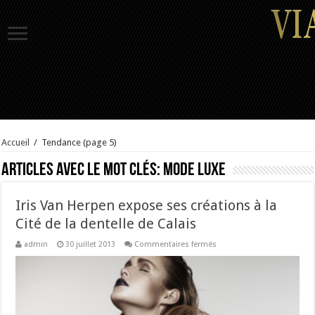
Accueil
/
Tendance
(page 5)
Articles avec le mot clés:
mode luxe
Iris Van Herpen expose ses créations à la
Cité de la dentelle de Calais
sur
admin
30 juillet 2013
Commentaires fermés
Iris
Van
Herpen
expose
ses
créations
à