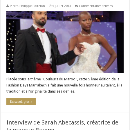
sur
Pierre-Philippe Poitelon
5 juillet 2013
Commentaires fermés
Fashion
Days
Marrakech
2013
–
Le
rendez-
vous
du
talent
Placée sous le thème "Couleurs du Maroc ", cette 5 ème édition de la
Fashion Days Marrakech a fait une nouvelle fois honneur au talent, à la
tradition et à l’originalité dans ses défilés.
En savoir plus »
Interview de Sarah Abecassis, créatrice de