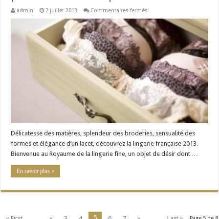
sur
admin
2 juillet 2013
Commentaires fermés
Lingerie
Française
2013
:
pour
quelle
parure
allez-
vous
craquer
?
Délicatesse des matières, splendeur des broderies, sensualité des
formes et élégance d’un lacet, découvrez la lingerie française 2013.
Bienvenue au Royaume de la lingerie fine, un objet de désir dont …
En savoir plus »
5
« First
...
«
3
4
6
7
»
...
Last »
Page 5 de 8