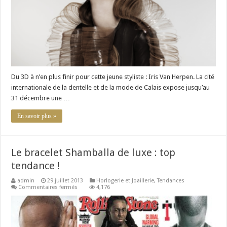
la
Cité
de
la
dentelle
de
Calais
Du 3D à n’en plus finir pour cette jeune styliste : Iris Van Herpen. La cité
internationale de la dentelle et de la mode de Calais expose jusqu’au
31 décembre une …
En savoir plus »
Le bracelet Shamballa de luxe : top
tendance !
admin
29 juillet 2013
Horlogerie et Joaillerie
,
Tendances
sur
Commentaires fermés
4,176
Le
bracelet
Shamballa
de
luxe
: