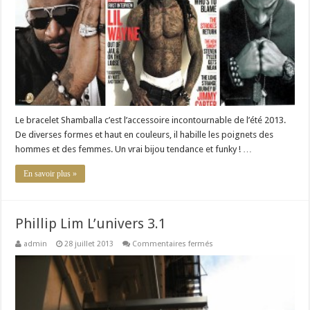
top
tendance
!
Le bracelet Shamballa c’est l’accessoire incontournable de l’été 2013.
De diverses formes et haut en couleurs, il habille les poignets des
hommes et des femmes. Un vrai bijou tendance et funky ! …
En savoir plus »
Phillip Lim L’univers 3.1
sur
admin
28 juillet 2013
Commentaires fermés
Phillip
Lim
L’univers
3.1