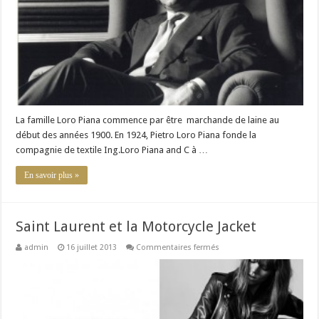
La famille Loro Piana commence par être marchande de laine au
début des années 1900. En 1924, Pietro Loro Piana fonde la
compagnie de textile Ing.Loro Piana and C à …
En savoir plus »
Saint Laurent et la Motorcycle Jacket
sur
admin
16 juillet 2013
Commentaires fermés
Saint
Laurent
et
la
Motorcycle
Jacket