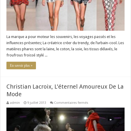
La marque a pour moteur les souvenirs, les voyages passés et les
influences présentes; La créatrice créer du trendy, de l’urbain-cool. Les
matières phares sont la laine, le coton, la soie, les tissus délavés, le
froufrous froissé stylé ...
En savoir plus »
Christian Lacroix, L’éternel Amoureux De La
Mode
sur
admin
9 juillet 2013
Commentaires fermés
Christian
Lacroix,
L’éternel
Amoureux
De
La
Mode