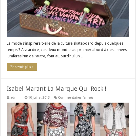
mode
La mode s’inspirerait-elle de la culture skateboard depuis quelques
temps ? A vrai dire, ces deux mondes au premier abord à des années
lumières l’un de l’autre, font aujourd’hui un …
En savoir plus »
Isabel Marant La Marque Qui Rock !
sur
admin
10 juillet 2013
Commentaires fermés
Isabel
Marant
La
Marque
Qui
Rock
!