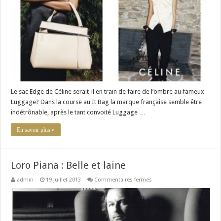
:
remplace-
t-
il
le
Luggage
?
Le sac Edge de Céline serait-il en train de faire de l’ombre au fameux
Luggage? Dans la course au It Bag la marque française semble être
indétrônable, après le tant convoité Luggage …
En savoir plus »
Loro Piana : Belle et laine
sur
admin
19 juillet 2013
Commentaires fermés
Loro
Piana
:
Belle
et
laine