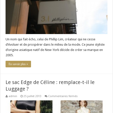
Un nom qui fait écho, celui de Phillip Lim, créateur qui ne cesse
d’évoluer et de prospérer dans le milieu de la mode. Ce jeune styliste
d’origine asiatique natif de New-York décide de créer sa marque en
2005.
En savoir plus »
Le sac Edge de Céline : remplace-t-il le
Luggage ?
sur
admin
25 juillet 2013
Commentaires fermés
Le
sac
Edge
de
Céline