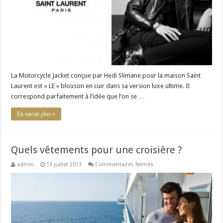
La Motorcycle Jacket conçue par Hedi Slimane pour la maison Saint
Laurent est « LE » blouson en cuir dans sa version luxe ultime. Il
correspond parfaitement à l’idée que l’on se …
En savoir plus »
Quels vêtements pour une croisière ?
sur
admin
13 juillet 2013
Commentaires fermés
Quels
vêtements
pour
une
croisière
?