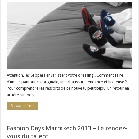
Les
Slippers
ont
la
côte
Attention, les Slippers envahissent votre dressing ! Comment faire
d’une « pantoufle » originale, une chaussure tendance et luxueuse ?
Pour comprendre les ressorts de ce nouveau petit bijou, un retour en
arrière s’impose. …
En savoir plus »
Fashion Days Marrakech 2013 – Le rendez-
vous du talent