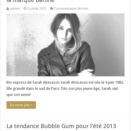
la marque Barone
sur
admin
5 juillet 2013
Commentaires fermés
Interview
de
Sarah
Abecassis,
créatrice
de
la
marque
Barone
Bio express de Sarah Abecassis Sarah Abecassis est née le 4 juin 1985.
Elle grandit dans le sud de Paris. Dès son plus jeune âge, Sarah sait
que son avenir …
En savoir plus »
La tendance Bubble Gum pour l’été 2013