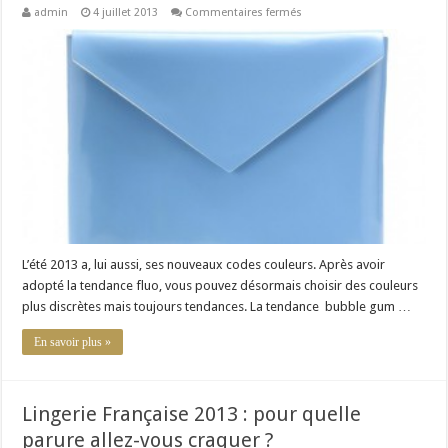
sur
admin
4 juillet 2013
Commentaires fermés
La
tendance
Bubble
Gum
pour
l’été
2013
L’été 2013 a, lui aussi, ses nouveaux codes couleurs. Après avoir
adopté la tendance fluo, vous pouvez désormais choisir des couleurs
plus discrètes mais toujours tendances. La tendance bubble gum …
En savoir plus »
Lingerie Française 2013 : pour quelle
parure allez-vous craquer ?