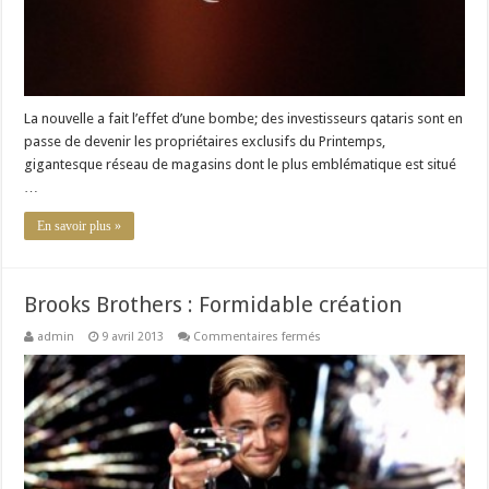
La nouvelle a fait l’effet d’une bombe; des investisseurs qataris sont en
passe de devenir les propriétaires exclusifs du Printemps,
gigantesque réseau de magasins dont le plus emblématique est situé
…
En savoir plus »
Brooks Brothers : Formidable création
sur
admin
9 avril 2013
Commentaires fermés
Brooks
Brothers
:
Formidable
création