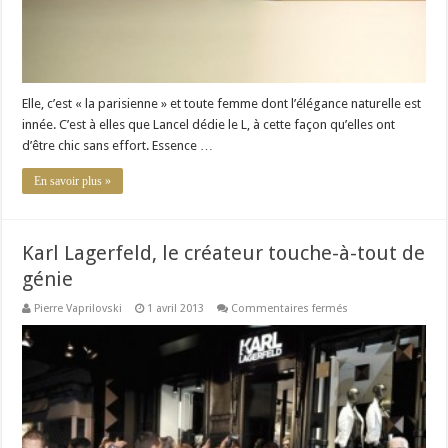
Elle, c’est « la parisienne » et toute femme dont l’élégance naturelle est
innée. C’est à elles que Lancel dédie le L, à cette façon qu’elles ont
d’être chic sans effort. Essence …
En savoir plus »
Karl Lagerfeld, le créateur touche-à-tout de
génie
sur
Pierre Vaprilovski
1 avril 2013
Commentaires fermés
Karl
Lagerfeld,
le
créateur
touche-
à-
tout
de
génie