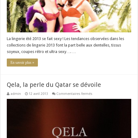
La lingerie été 2013 se fait sexy ! Les tendances observées dans les
collections de lingerie 2013 font la part belle aux dentelles, tissus
soyeux, coupes rétro et ultra sexy…. …
En savoir plus »
Qela, la perle du Qatar se dévoile
sur
admin
12 avril 2013
Commentaires fermés
Qela,
la
perle
du
Qatar
se
dévoile