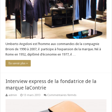
pour
vos
costumes
de
luxe
Umberto Angeloni est l’homme aux commandes de la compagnie
Brioni de 1990 à 2007, il participe à l’expansion de la marque. Né à
Rome en 1952, diplômé d’économie en 1977, il …
En savoir plus »
Interview express de la fondatrice de la
marque laContrie
sur
admin
13 mars 2013
Commentaires fermés
Interview
express
de
la
fondatrice