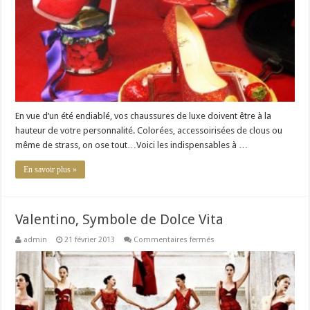
2013
En vue d’un été endiablé, vos chaussures de luxe doivent être à la
hauteur de votre personnalité. Colorées, accessoirisées de clous ou
même de strass, on ose tout…Voici les indispensables à …
En savoir plus »
Valentino, Symbole de Dolce Vita
sur
admin
21 février 2013
Commentaires fermés
Valentino,
Symbole
de
Dolce
Vita