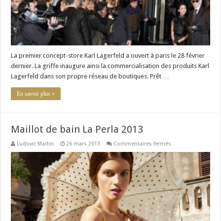
La premier concept-store Karl Lagerfeld a ouvert à paris le 28 février
dernier. La griffe inaugure ainsi la commercialisation des produits Karl
Lagerfeld dans son propre réseau de boutiques. Prêt …
En savoir plus »
Maillot de bain La Perla 2013
sur
Ludovic Martin
26 mars 2013
Commentaires fermés
Maillot
de
bain
La
Perla
2013