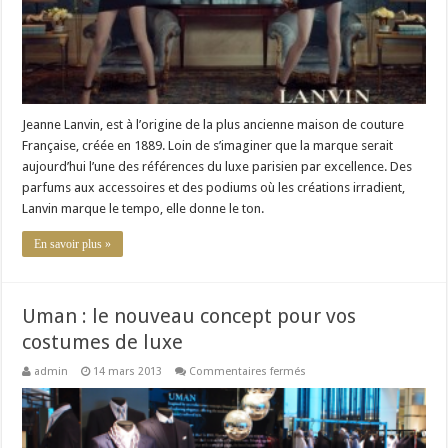
Jeanne Lanvin, est à l’origine de la plus ancienne maison de couture
Française, créée en 1889. Loin de s’imaginer que la marque serait
aujourd’hui l’une des références du luxe parisien par excellence. Des
parfums aux accessoires et des podiums où les créations irradient,
Lanvin marque le tempo, elle donne le ton.
En savoir plus »
Uman : le nouveau concept pour vos
costumes de luxe
sur
admin
14 mars 2013
Commentaires fermés
Uman
:
le
nouveau
concept