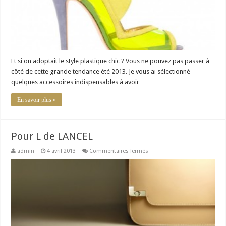
Et si on adoptait le style plastique chic ? Vous ne pouvez pas passer à
côté de cette grande tendance été 2013. Je vous ai sélectionné
quelques accessoires indispensables à avoir …
En savoir plus »
Pour L de LANCEL
sur
admin
4 avril 2013
Commentaires fermés
Pour
L
de
LANCEL