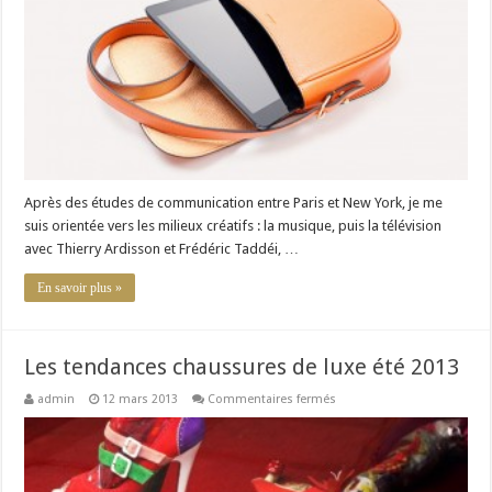
de
la
marque
laContrie
Après des études de communication entre Paris et New York, je me
suis orientée vers les milieux créatifs : la musique, puis la télévision
avec Thierry Ardisson et Frédéric Taddéi, …
En savoir plus »
Les tendances chaussures de luxe été 2013
sur
admin
12 mars 2013
Commentaires fermés
Les
tendances
chaussures
de
luxe
été