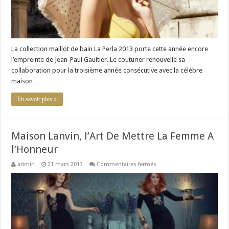
La collection maillot de bain La Perla 2013 porte cette année encore
l’empreinte de Jean-Paul Gaultier. Le couturier renouvelle sa
collaboration pour la troisième année consécutive avec la célèbre
maison …
En savoir plus »
Maison Lanvin, l’Art De Mettre La Femme A
l’Honneur
sur
admin
21 mars 2013
Commentaires fermés
Maison
Lanvin,
l’Art
De
Mettre
La
Femme
A
l’Honneur