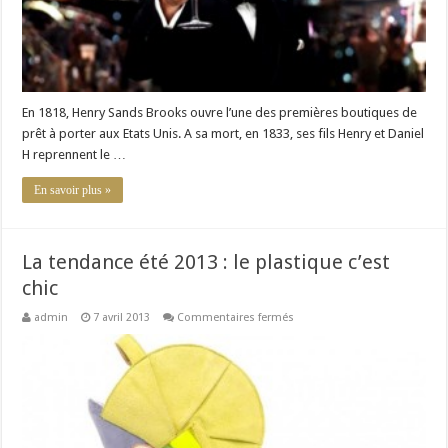
En 1818, Henry Sands Brooks ouvre l’une des premières boutiques de
prêt à porter aux Etats Unis. A sa mort, en 1833, ses fils Henry et Daniel
H reprennent le …
En savoir plus »
La tendance été 2013 : le plastique c’est
chic
sur
admin
7 avril 2013
Commentaires fermés
La
tendance
été
2013
:
le
plastique
c’est
chic