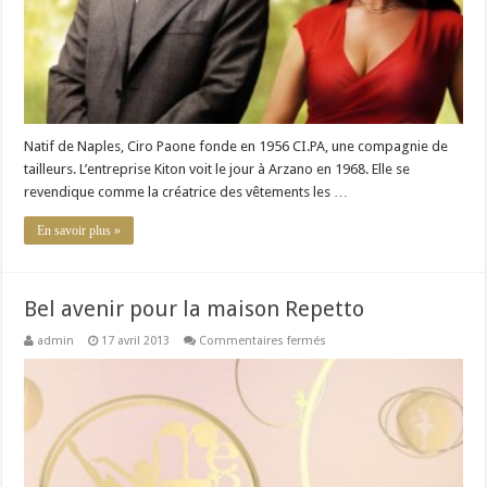
Natif de Naples, Ciro Paone fonde en 1956 CI.PA, une compagnie de
tailleurs. L’entreprise Kiton voit le jour à Arzano en 1968. Elle se
revendique comme la créatrice des vêtements les …
En savoir plus »
Bel avenir pour la maison Repetto
sur
admin
17 avril 2013
Commentaires fermés
Bel
avenir
pour
la
maison
Repetto