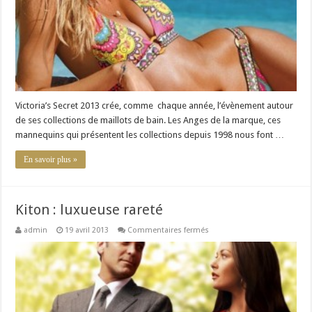
bain
de
l’été
Victoria’s Secret 2013 crée, comme chaque année, l’évènement autour
de ses collections de maillots de bain. Les Anges de la marque, ces
mannequins qui présentent les collections depuis 1998 nous font …
En savoir plus »
Kiton : luxueuse rareté
sur
admin
19 avril 2013
Commentaires fermés
Kiton
:
luxueuse
rareté