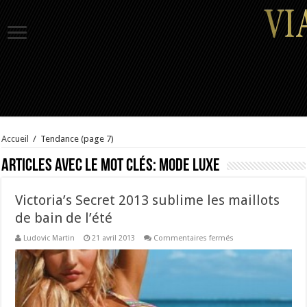
Accueil
/
Tendance
(page 7)
Articles avec le mot clés:
mode luxe
Victoria’s Secret 2013 sublime les maillots
de bain de l’été
sur
Ludovic Martin
21 avril 2013
Commentaires fermés
Victoria’s
Secret
2013
sublime
les
maillots
de