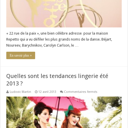
« 22 rue de la paix », une bien célèbre adresse pour la maison
Repetto qui a vu défiler les plus grands noms de la danse. Béjart,
Noureev, Barychnikov, Carolyn Carlson, le …
En savoir plus »
Quelles sont les tendances lingerie été
2013 ?
sur
Ludovic Martin
12 avril 2013
Commentaires fermés
Quelles
sont
les
tendances
lingerie
été
2013
?