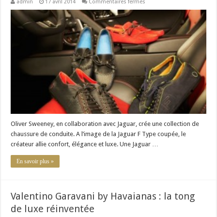
sur
admin
17 avril 2014
Commentaires fermés
Découvrez
les
chaussures
de
la
collection
Jaguar
Oliver
Sweeney
Oliver Sweeney, en collaboration avec Jaguar, crée une collection de
chaussure de conduite. A l’image de la Jaguar F Type coupée, le
créateur allie confort, élégance et luxe. Une Jaguar …
En savoir plus »
Valentino Garavani by Havaianas : la tong
de luxe réinventée