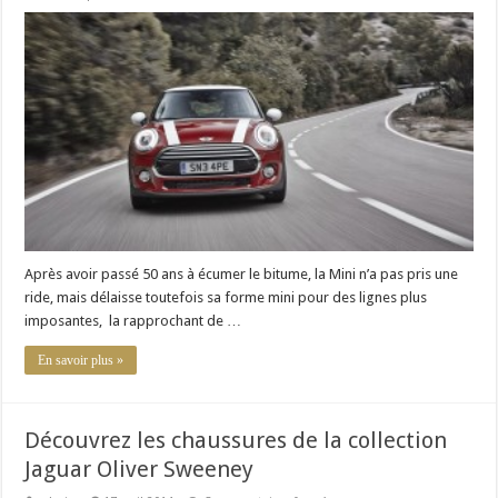
Mini
Cooper
3
2014
:
3ème
génération
de
la
célèbre
anglo-
allemande
Après avoir passé 50 ans à écumer le bitume, la Mini n’a pas pris une
ride, mais délaisse toutefois sa forme mini pour des lignes plus
imposantes, la rapprochant de …
En savoir plus »
Découvrez les chaussures de la collection
Jaguar Oliver Sweeney