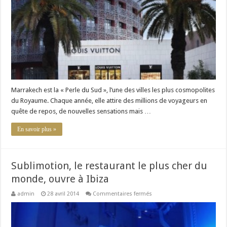
trouver
vos
boutiques
de
luxe
préférées
au
cœur
de
la
Ville
Ocre
?
Marrakech est la « Perle du Sud », l’une des villes les plus cosmopolites
du Royaume. Chaque année, elle attire des millions de voyageurs en
quête de repos, de nouvelles sensations mais …
En savoir plus »
Sublimotion, le restaurant le plus cher du
monde, ouvre à Ibiza
sur
admin
28 avril 2014
Commentaires fermés
Sublimotion,
le
restaurant
le
plus