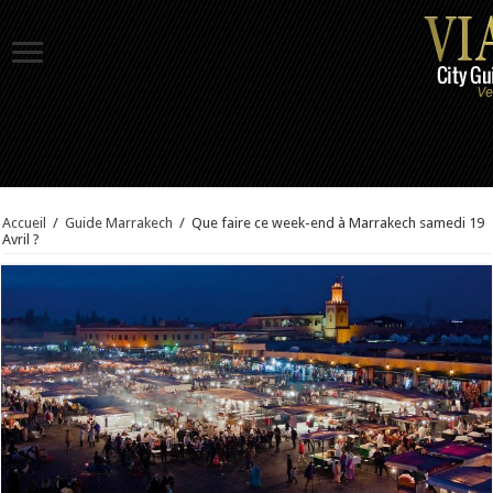
Accueil
/
Guide Marrakech
/
Que faire ce week-end à Marrakech samedi 19
Avril ?