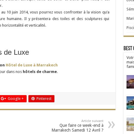
r.
Sémi
i au 10 juin 2014, vous pourrez vous confronter à la vision qu’a
Mar
re humaine. Il y présentera des toiles et des sculptures qui
horizontalité et verticalité.
Pisc
Best 
ls de Luxe
Votr
mai
ion
Hôtel de Luxe à Marrakech
fami
jour dans nos
hôtels de charme
.
Google +
Pinterest
Article suivant
Que faire ce week-end à
Marrakech Samedi 12 Avril ?