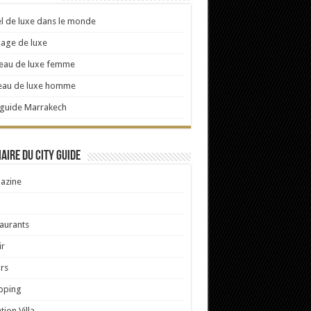
l de luxe dans le monde
age de luxe
eau de luxe femme
eau de luxe homme
 guide Marrakech
ire du City Guide
azine
aurants
ir
irs
pping
tion Villa