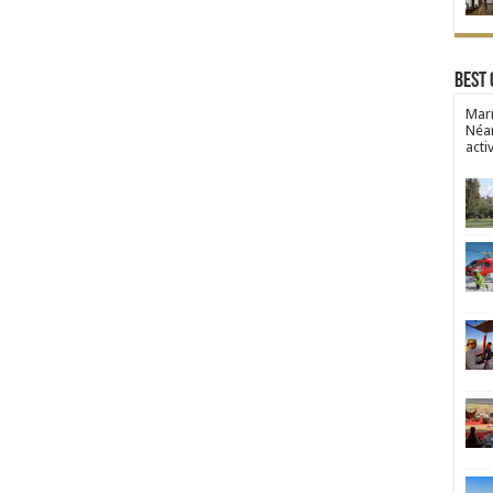
Best 
Marr
Néan
acti