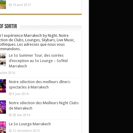
16 avril 2013
Of Sortir
z l expérience Marrakech by Night. Notre
ction de Clubs, Lounges, Skybars, Live Music,
othèques. Les adresses que nous vous
ommandons.
Le So Summer Tour, des soirées
d’exception au So Lounge – Sofitel
Marrakech
uillet 2016
Notre sélection des meilleurs dîners-
spectacles à Marrakech
9 juin 2014
Notre sélection des Meilleurs Night Clubs
de Marrakech
28 mai 2014
Le So Lounge Marrakech
12 décembre 2013