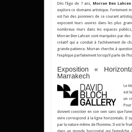
Dès l’âge de 7 ans,
Morran Ben Lahcen
explore ce domaine artistique. Fortement insp
est l’un des pionniers de ce courant artis
exposent leurs œuvres dans les plus grand
nombreux murs dans les espaces publics, 
Morran Ben Lahcen sont marquées par des sen
créatif qui a conduit à l’achèvement de 
grande patience. Morran cherche à question
l’explique parfaitement lorsqu’il parle de l’hor
Exposition « Horizon
Marrakech
Le ti
est l
un cr
Pour
doivent coexister en son sein sans que l’une 
vivre correspond à la ligne horizontale. Il su
par la nature même de l’homme. Il est le fruit
dans un monde horizontal qui l’empêche de s