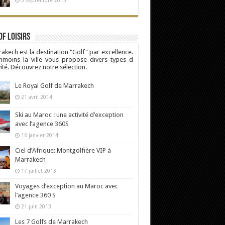
5 septembre 2013
Of Loisirs
akech est la destination "Golf" par excellence.
moins la ville vous propose divers types d
vité. Découvrez notre sélection.
Le Royal Golf de Marrakech
21 avril 2014
Ski au Maroc : une activité d’exception
avec l’agence 360S
16 janvier 2014
Ciel d’Afrique: Montgolfière VIP à
Marrakech
17 juillet 2013
Voyages d’exception au Maroc avec
l’agence 360 S
21 juin 2013
Les 7 Golfs de Marrakech