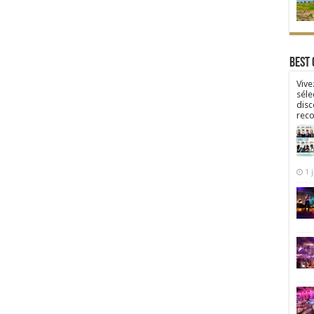
Best 
Vive
séle
disc
rec
1 j