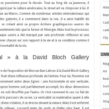
se passionne pour le dessin. Tout au long de sa jeunesse, il
Hôte
iré par la culture américaine, le street art va s’imposer à lui. Il
tique au Maroc. Comme de nombreux artistes internationaux qui
Mari
es galeries, il a commencé dans la rue. Il a ainsi habillé de
Cad
se créant ainsi sa propre écriture graphique.Les œuvres de
timents tels que la fureur et l’énergie. Mais tout le processus
cad
chaque œuvre a été marqué par une profonde réflexion et une
City
ner chacun sur son rapport à la vie et à sa condition comme il
izontalité de la vie.
Somma
tal » à la David Bloch Gallery
Mag
tre de l’exposition de Morran Ban Lahcen à la David Bloch Gallery
Art
e fruit d’une réflexion profonde de l’artiste. Pour lui, l’homme est
Rest
oisement entre deux lignes : une horizontale et une verticale.
Sort
 qu’un homme soit parfaitement accompli, les deux dimensions
ne soit étouffée par l’autre. Or c’est rarement le cas. Le fait de
Lois
it le parcours de sa vie. La verticalité se matérialise quant à elle
Sho
 d’une création, il se dresse devant la nature. Mais il est enfermé
’élever. Lorsqu’il tente de sortir et d’aller plus haut, il est
Loca