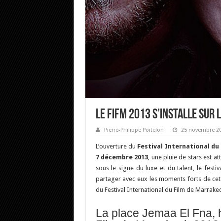
Le FIFM 2013 s’installe sur 
Pierre-Philippe Poitelon
25 novembre 2
L’ouverture du
Festival International du
7 décembre 2013
, une pluie de stars est a
sous le signe du luxe et du talent, le festi
partager avec eux les moments forts de cet
du Festival International du Film de Marrakec
La place Jemaa El Fna, ha