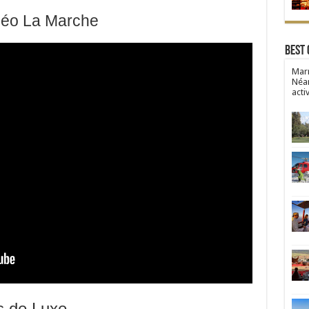
déo La Marche
Best 
Marr
Néan
acti
ls de Luxe