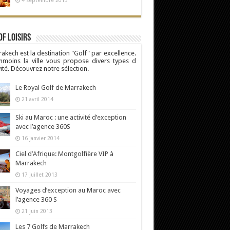
4 septembre 2013
Of Loisirs
akech est la destination "Golf" par excellence.
moins la ville vous propose divers types d
vité. Découvrez notre sélection.
Le Royal Golf de Marrakech
21 avril 2014
Ski au Maroc : une activité d’exception
avec l’agence 360S
16 janvier 2014
Ciel d’Afrique: Montgolfière VIP à
Marrakech
17 juillet 2013
Voyages d’exception au Maroc avec
l’agence 360 S
21 juin 2013
Les 7 Golfs de Marrakech