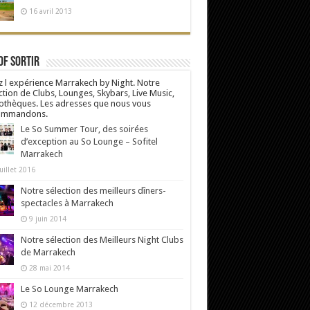
16 avril 2013
Of Sortir
z l expérience Marrakech by Night. Notre
ction de Clubs, Lounges, Skybars, Live Music,
othèques. Les adresses que nous vous
ommandons.
Le So Summer Tour, des soirées
d’exception au So Lounge – Sofitel
Marrakech
uillet 2016
Notre sélection des meilleurs dîners-
spectacles à Marrakech
9 juin 2014
Notre sélection des Meilleurs Night Clubs
de Marrakech
28 mai 2014
Le So Lounge Marrakech
12 décembre 2013