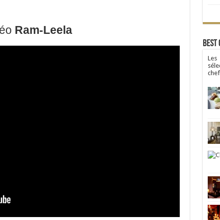
déo
Ram-Leela
Best 
Les
séle
chef