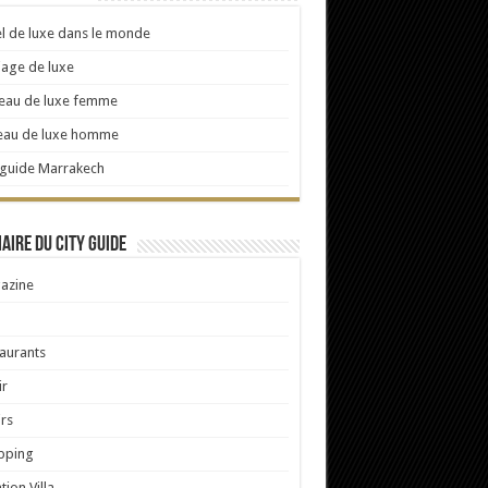
l de luxe dans le monde
age de luxe
eau de luxe femme
eau de luxe homme
 guide Marrakech
ire du City Guide
azine
aurants
ir
irs
pping
tion Villa