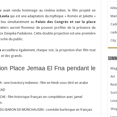
Hôte
 qui avait rendu hommage au cinéma indien, le film projeté en
Mari
Leela
qui est une adaptation du mythique « Roméo et Juliette »
a lieu simultanément au
Palais des Congrès et sur la place
Cad
valiers auront l’honneur de pouvoir profiter de la présence du
cad
trice Deepika Padukone. Cette double projection est une première
roche du public.
City
a
accueillera également, chaque soir, la projection d’un film tout
 et des grands.
Somma
ction Place Jemaa El Fna pendant le
Mag
Art
 une lovestory indienne : film en Hindi sous-titré en arabe
Rest
DEAD
Sort
 : film historique français en compétition avec Jamel
Lois
m.
Sho
S DU BARON DE MÜNCHAUSEN : comédie burlesque en français
Loca