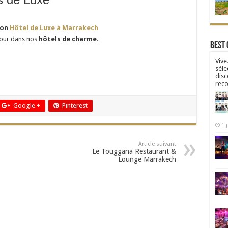
ion
Hôtel de Luxe à Marrakech
jour dans nos
hôtels de charme
.
Best 
Vive
séle
disc
rec
Google +
Pinterest
1 j
Article suivant
Le Touggana Restaurant &
Lounge Marrakech