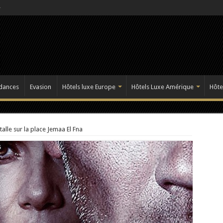
dances
Evasion
Hôtels luxe Europe
Hôtels Luxe Amérique
Hôte
talle sur la place Jemaa El Fna