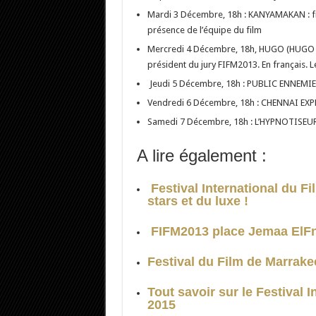
Mardi 3 Décembre, 18h : KANYAMAKAN : fil
présence de l’équipe du film
Mercredi 4 Décembre, 18h, HUGO (HUGO CAB
président du jury FIFM2013. En français. Le
Jeudi 5 Décembre, 18h : PUBLIC ENNEMIES
Vendredi 6 Décembre, 18h : CHENNAI EXPRESS
Samedi 7 Décembre, 18h : L’HYPNOTISEUR :
A lire également :
Festival International du 
stars et du luxe !
FIFM2013 place Jemaa ElF
Festival du Film de Marrak
Tout savoir sur le Festival 
2015