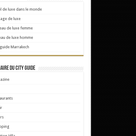
l de luxe dans le monde
age de luxe
eau de luxe femme
eau de luxe homme
 guide Marrakech
ire du City Guide
azine
aurants
ir
irs
pping
tion Villa