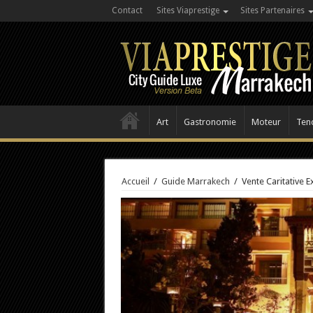
Contact
Sites Viaprestige
Sites Partenaires
Art
Gastronomie
Moteur
Ten
Accueil
/
Guide Marrakech
/
Vente Caritative 