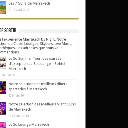
Les 7 Golfs de Marrakech
16 avril 2013
Of Sortir
z l expérience Marrakech by Night. Notre
ction de Clubs, Lounges, Skybars, Live Music,
othèques. Les adresses que nous vous
ommandons.
Le So Summer Tour, des soirées
d’exception au So Lounge – Sofitel
Marrakech
uillet 2016
Notre sélection des meilleurs dîners-
spectacles à Marrakech
9 juin 2014
Notre sélection des Meilleurs Night Clubs
de Marrakech
28 mai 2014
Le So Lounge Marrakech