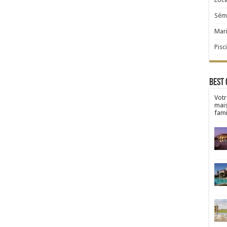
Sémi
Mar
Pisc
Best 
Votr
mai
fami