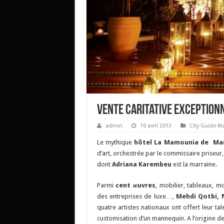
Vente Caritative Exceptionn
admin
10 avril 2013
City Guide M
Le mythique
hôtel La Mamounia de Ma
d’art, orchestrée par le commissaire priseur
dont
Adriana Karembeu
est la marraine.
Parmi
cent œuvres
, mobilier, tableaux, 
des entreprises de luxe…,
Mehdi Qotbi, 
quatre artistes nationaux ont offert leur ta
customisation d’un mannequin. A l’origine de