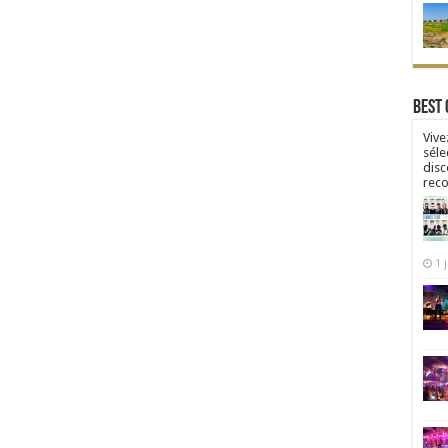
Best 
Vive
séle
disc
rec
1 j