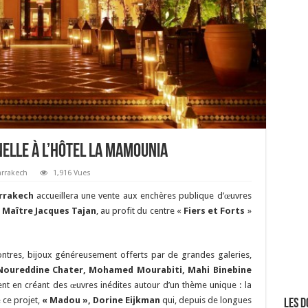
elle à l’hôtel La Mamounia
arrakech
1,916 Vues
rrakech
accueillera une vente aux enchères publique d’œuvres
,
Maître Jacques Tajan
, au profit du centre «
Fiers et Forts
»
montres, bijoux généreusement offerts par de grandes galeries,
Noureddine Chater, Mohamed Mourabiti,
Mahi Binebine
lent en créant des œuvres inédites autour d’un thème unique : la
 ce projet,
« Madou », Dorine Eijkman
qui, depuis de longues
Les d