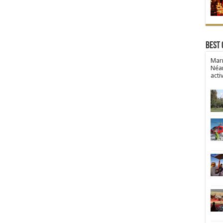
Best 
Marr
Néan
acti