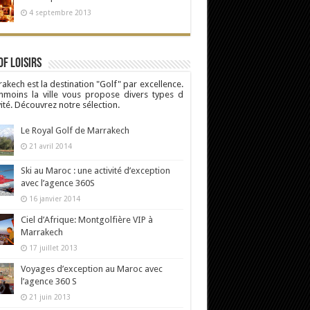
4 septembre 2013
Of Loisirs
akech est la destination "Golf" par excellence.
moins la ville vous propose divers types d
vité. Découvrez notre sélection.
Le Royal Golf de Marrakech
21 avril 2014
Ski au Maroc : une activité d’exception
avec l’agence 360S
16 janvier 2014
Ciel d’Afrique: Montgolfière VIP à
Marrakech
17 juillet 2013
Voyages d’exception au Maroc avec
l’agence 360 S
21 juin 2013