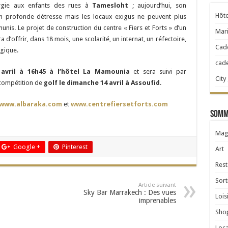
rgie aux enfants des rues à
Tamesloht
; aujourd’hui, son
Hôte
n profonde détresse mais les locaux exigus ne peuvent plus
unis. Le projet de construction du centre « Fiers et Forts » d’un
Mari
d’offrir, dans 18 mois, une scolarité, un internat, un réfectoire,
Cad
gique.
cad
 avril à 16h45 à l’hôtel La Mamounia
et sera suivi par
City
compétition de
golf le dimanche 14 avril à Assoufid
.
www.albaraka.com
et
www.centrefiersetforts.com
Somma
Mag
Google +
Pinterest
Art
Rest
Sort
Article suivant
Sky Bar Marrakech : Des vues
Lois
imprenables
Sho
Loca