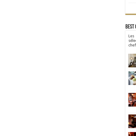
Best 
Les
séle
chef