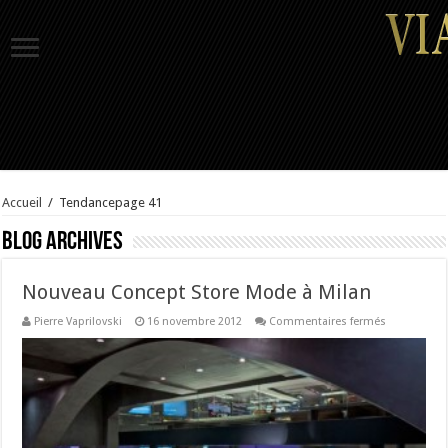
Accueil
/
Tendance
page 41
Blog Archives
Nouveau Concept Store Mode à Milan
sur
Pierre Vaprilovski
16 novembre 2012
Commentaires fermés
Nouveau
Concept
Store
Mode
à
Milan