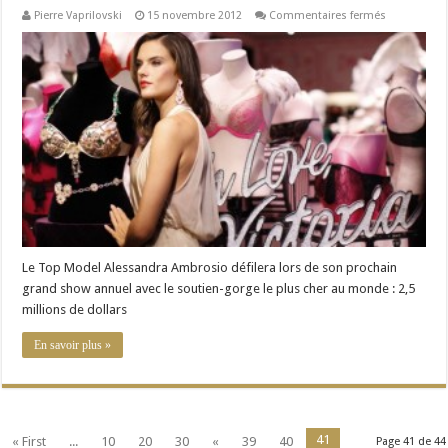
sur
Pierre Vaprilovski
15 novembre 2012
Commentaires fermés
Victoria’s
Secret
présente
le
soutien-
gorge
le
plus
cher
au
monde
Le Top Model Alessandra Ambrosio défilera lors de son prochain
grand show annuel avec le soutien-gorge le plus cher au monde : 2,5
millions de dollars
En savoir plus »
41
« First
...
10
20
30
«
39
40
Page 41 de 44