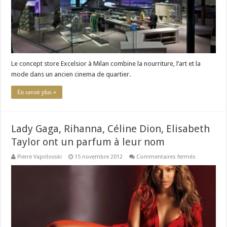
Le concept store Excelsior à Milan combine la nourriture, l’art et la
mode dans un ancien cinema de quartier.
En savoir plus »
Lady Gaga, Rihanna, Céline Dion, Elisabeth
Taylor ont un parfum à leur nom
sur
Pierre Vaprilovski
15 novembre 2012
Commentaires fermés
Lady
Gaga,
Rihanna,
Céline
Dion,
Elisabeth
Taylor
ont
un
parfum