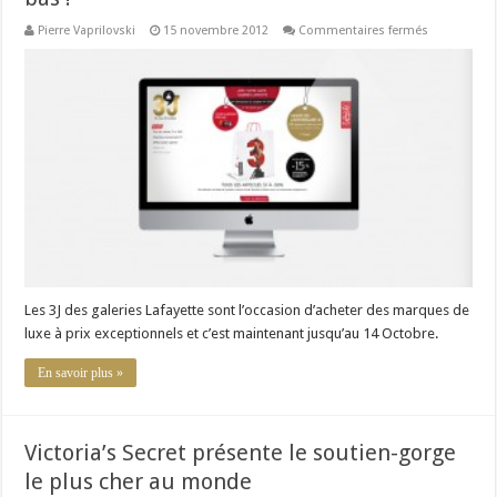
sur
Pierre Vaprilovski
15 novembre 2012
Commentaires fermés
3J
des
Galeries
Lafayette
:
Du
Luxe
à
prix
bas
!
Les 3J des galeries Lafayette sont l’occasion d’acheter des marques de
luxe à prix exceptionnels et c’est maintenant jusqu’au 14 Octobre.
En savoir plus »
Victoria’s Secret présente le soutien-gorge
le plus cher au monde