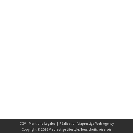
CGV - Mentions Légales
| Réalisation
Viaprestige Web Agency
Copyright © 2026 Viaprestige Lifestyle, Tous droits réservés