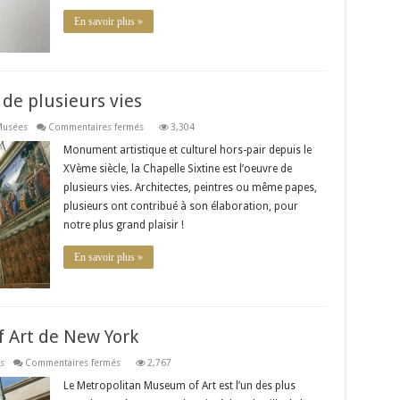
En savoir plus »
 de plusieurs vies
sur
usées
Commentaires fermés
3,304
La
Chapelle
Monument artistique et culturel hors-pair depuis le
ve à Paris
Sixtine,
XVème siècle, la Chapelle Sixtine est l’oeuvre de
l’œuvre
icasso donne à voir l’Intimité prise sur le vif d’art…
de
plusieurs vies. Architectes, peintres ou même papes,
plusieurs
vies
plusieurs ont contribué à son élaboration, pour
notre plus grand plaisir !
En savoir plus »
 Art de New York
sur
s
Commentaires fermés
2,767
Le
Metropolitan
Le Metropolitan Museum of Art est l’un des plus
Museum