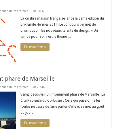
sur
ommentaires fermés
1,832
Prix
Emile
La célèbre maison française lance la 3ème édition du
Hermes
prix Emile Hermes 2014. Le concours permet de
2014
promouvoir les nouveaux talents du design. « Un
temps pour soi » est le thème …
En savoir plus »
t phare de Marseille
sur
ommentaires fermés
2,744
La
Cité
Venez découvrir un monument phare de Marseille : La
Radieuse,
Cité Radieuse du Corbusier. Celle qui passionne les
monument
phare
foules ne cesse de faire parler d’elle et se met au goût
de
Marseille
du jour.
En savoir plus »