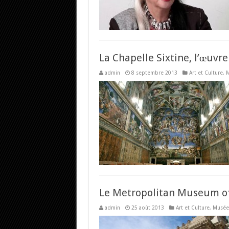
La Chapelle Sixtine, l’œuvre
admin
8 septembre 2013
Art et Culture
,
M
Exposition Revealed by Sofitel arri
Avec « REVEALED » by Sofitel Olivier Widmaier P
Le Metropolitan Museum of
admin
25 août 2013
Art et Culture
,
Musée