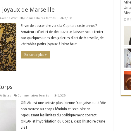
Un a
ts joyaux de Marseille
Mire
sur
Galerie d'art
Commentaires fermés
2,130
8 f
Les
galeries
Envie de descendre vers la Capitale cette année?
d’art
Amateurs d’art et de découverte, laissez-vous tenter
:
les
par quelques unes des galeries d’art de Marseille, de
petits
joyaux
véritables petits joyaux à l’état brut.
de
Marseille
En savoir plus »
nde
Corps
 aussi un métier à temps complet. Mis à part le fait …
sur
Artistes
Commentaires fermés
5,526
ORLAN
et
ORLAN est une artiste plasticienne française qui dédie
l’hybridation
son oeuvre au corps féminin et l’exploite en
du
Corps
repoussant les limites du politiquement correct.
ORLAN et l’hybridation du Corps, c’est l’histoire d’une
vie !