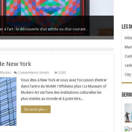
Les d
r à l’art : la découverte d’un artiste ou d’un courant…
Hôte
Mari
Cad
de New York
cad
sur
Musées
Commentaires fermés
2,502
City
Le
Museum
Vous êtes à New York et vous avez l’occasion d’entrer
of
dans l’antre du MoMA ? N’hésitez plus ! Le Museum of
Modern
Art
Modern Art est l’une des institutions culturelles les
de
Derni
New
plus visitées au monde et à juste titre...
York
En savoir plus »
rés par Mireille Darc
 Mireille Darc La première exposition photographique de M…