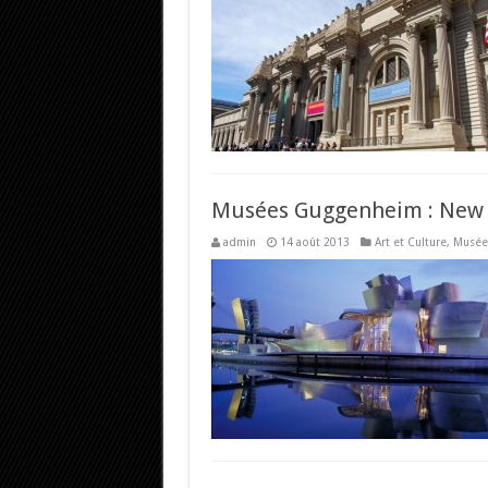
Alma Deutscher : 9 ans et un opéra
On ne peut pas s’empêcher de penser à Mozar
Musées Guggenheim : New Y
admin
14 août 2013
Art et Culture
,
Musée
Où acheter une œuvre d’art ?
Plusieurs raisons peuvent amener à s’intéresse