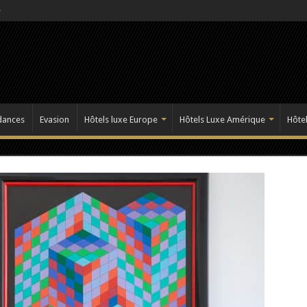
dances
Evasion
Hôtels luxe Europe
Hôtels Luxe Amérique
Hôtel
t lorsqu’on se penche sur le parcours d’Alma Deutscher. N…