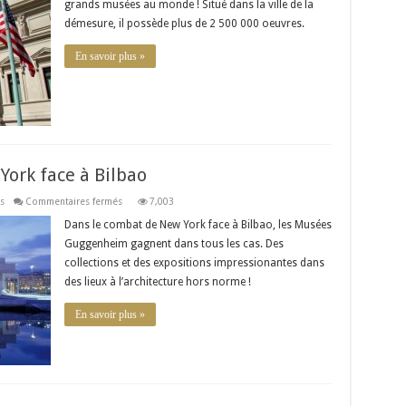
grands musées au monde ! Situé dans la ville de la
of
Art
démesure, il possède plus de 2 500 000 oeuvres.
de
New
York
En savoir plus »
t lorsqu’on se penche sur le parcours d’Alma Deutscher. N…
ork face à Bilbao
sur
s
Commentaires fermés
7,003
Musées
Guggenheim
Dans le combat de New York face à Bilbao, les Musées
:
Guggenheim gagnent dans tous les cas. Des
New
York
collections et des expositions impressionantes dans
face
à
des lieux à l’architecture hors norme !
Bilbao
En savoir plus »
r à l’art : la découverte d’un artiste ou d’un courant…