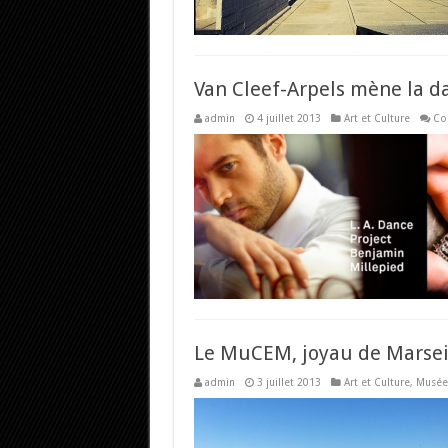
Van Cleef-Arpels mène la d
admin
4 juillet 2013
Art et Culture
Co
Le MuCEM, joyau de Marsei
admin
3 juillet 2013
Art et Culture
,
Musée