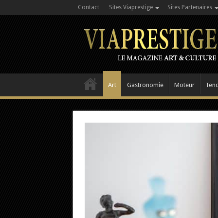
Contact
Sites Viaprestige
Sites Partenaires
Art
Gastronomie
Moteur
Ten
Alma Deutscher : 9 ans et un opéra
On ne peut pas s’empêcher de penser à Mozar