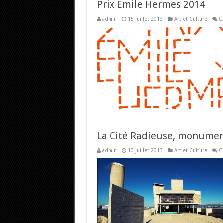
Prix Emile Hermes 2014
admin
15 juillet 2013
Art et Culture
C
La Cité Radieuse, monumen
admin
10 juillet 2013
Art et Culture
C