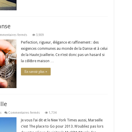
anse
sur
mmentaires fermés
3,909
Van
Cleef-
Perfection, rigueur, élégance et raffinement : des
Arpels
exigences communes au monde de la Danse et à celui
mène
la
de la Haute Joaillerie. Ce n’est donc pas un hasard si
danse
la célèbre maison …
En savoir plus »
lle
sur
s
Commentaires fermés
1,734
Le
MuCEM,
Je vous l’ai dit et le New York Times aussi, Marseille
joyau
c’est The place to Go pour 2013. N’oubliez pas lors
de
Marseille