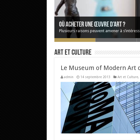
Où acheter une œuvre d’art ?
Plusieurs raisons peuvent amener à s’intéresse
Art et Culture
Le Museum of Modern Art 
admin
14 septembre 2013
Art et Culture
,
Un après-midi à Saint Germain des P
Un après-midi à Saint Germain des Prés par