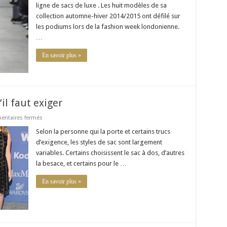
crée
ligne de sacs de luxe . Les huit modèles de sa
sa
ligne
collection automne-hiver 2014/2015 ont défilé sur
de
les podiums lors de la fashion week londonienne.
sacs
…
En savoir plus »
il faut exiger
sur
ntaires fermés
Sac
à
Selon la personne qui la porte et certains trucs
main
d’exigence, les styles de sac sont largement
et
astuce
variables. Certains choisissent le sac à dos, d’autres
:
la besace, et certains pour le …
ce
qu’il
faut
En savoir plus »
exiger