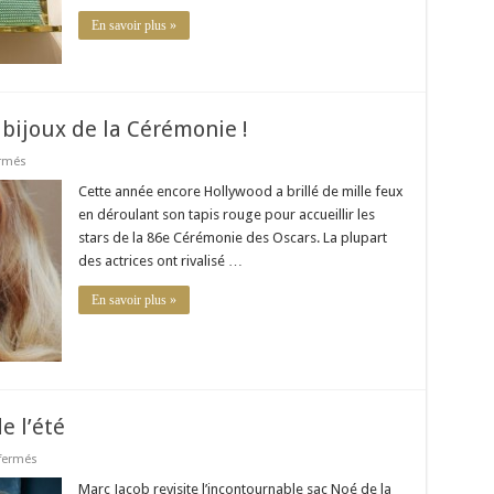
dans
le
En savoir plus »
sac
bijoux de la Cérémonie !
sur
rmés
Oscars
2014
Cette année encore Hollywood a brillé de mille feux
Les
en déroulant son tapis rouge pour accueillir les
plus
beaux
stars de la 86e Cérémonie des Oscars. La plupart
bijoux
des actrices ont rivalisé …
de
la
Cérémonie
En savoir plus »
!
e l’été
sur
fermés
Le
NN14
Marc Jacob revisite l’incontournable sac Noé de la