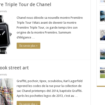
e Triple Tour de Chanel
sur
ermés
La
nouvelle
Chanel nous dévoile sa nouvelle montre Première
montre
Triple Tour ! Mais avant de devenir la montre
Première
Triple
Première Triple Tour, ce garde temps tire son
Tour
origine de la montre Première. Summum
de
Chanel
d’élégance …
En savoir plus »
ook street art
sur
ermés
Le
it-
Graffiti, pochoir, tipex, scoubidou, Karl Lagerfeld
bag
reprend les codes de la rue pour la collection de
Chanel
adopte
sac Chanel printemps-été 2014, baptisée Graffiti.
le
Après les pochettes legos de 2013, c’est au …
look
street
art
En savoir plus »