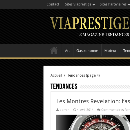
Contact
Sites Viaprestige
Sites Partenaires
Art
Gastronomie
Moteur
Ten
Accueil
/
Tendances
(page 4)
Tendances
Les Montres Revelation: l’a
admin
4 avril 2014
Commentaires fer