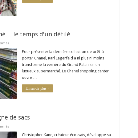
hé… le temps d’un défilé
sur
ermés
Chanel
crée
Pour présenter la dernière collection de prêt-à-
son
porter Chanel, Karl Lagerfeld a ni plus ni moins
supermarché…
le
transformé la verrière du Grand Palais en un
temps
luxueux supermarché. Le Chanel shopping center
d’un
défilé
ouvre …
En savoir plus »
gne de sacs
sur
ermés
Christopher
Kane
Christopher Kane, créateur écossais, développe sa