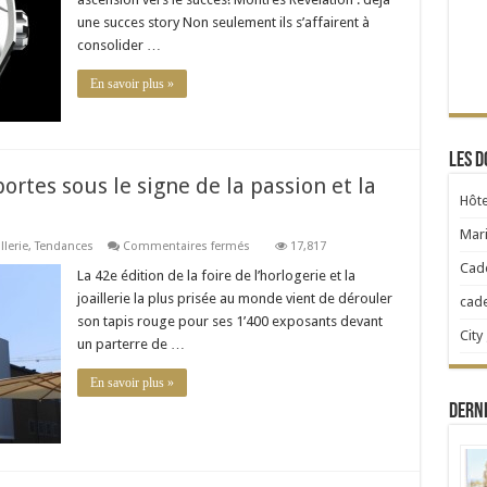
une succes story Non seulement ils s’affairent à
consolider …
En savoir plus »
Les d
ortes sous le signe de la passion et la
Hôte
Mari
sur
llerie
,
Tendances
Commentaires fermés
17,817
Baselworld
Cad
2014
La 42e édition de la foire de l’horlogerie et la
ouvre
joaillerie la plus prisée au monde vient de dérouler
cad
ses
portes
son tapis rouge pour ses 1’400 exposants devant
sous
City
un parterre de …
le
signe
de
En savoir plus »
la
passion
Dern
et
la
précision!