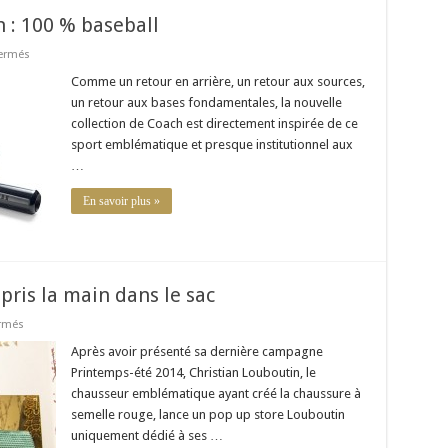
h : 100 % baseball
sur
ermés
La
nouvelle
Comme un retour en arrière, un retour aux sources,
collection
un retour aux bases fondamentales, la nouvelle
Coach
:
collection de Coach est directement inspirée de ce
100
sport emblématique et presque institutionnel aux
%
baseball
…
En savoir plus »
pris la main dans le sac
sur
rmés
Le
pop
Après avoir présenté sa dernière campagne
up
Printemps-été 2014, Christian Louboutin, le
store
louboutin
chausseur emblématique ayant créé la chaussure à
:
semelle rouge, lance un pop up store Louboutin
pris
la
uniquement dédié à ses …
main