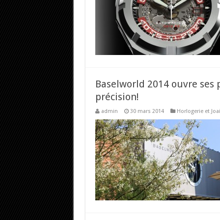
Baselworld 2014 ouvre ses p
précision!
admin
30 mars 2014
Horlogerie et Joai