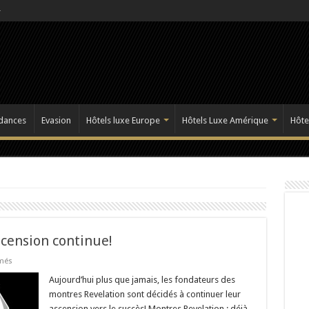
dances
Evasion
Hôtels luxe Europe
Hôtels Luxe Amérique
Hôte
scension continue!
sur
més
Les
Montres
Aujourd’hui plus que jamais, les fondateurs des
Revelation:
montres Revelation sont décidés à continuer leur
l’ascension
continue!
ascension vers le succès! Montres Revelation : déjà