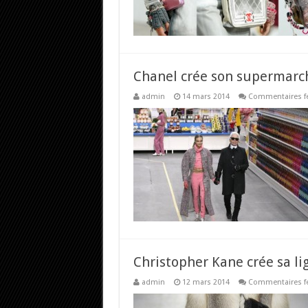
Chanel crée son supermarc
admin
14 mars 2014
Commentaires f
Christopher Kane crée sa li
admin
12 mars 2014
Commentaires f