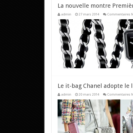
La nouvelle montre Premièr
admin
27 mars 2014
Commentaires f
Le it-bag Chanel adopte le l
admin
20 mars 2014
Commentaires f