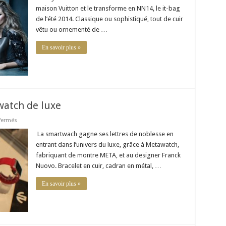
de
maison Vuitton et le transforme en NN14, le it-bag
Vuitton
it-
de l’été 2014. Classique ou sophistiqué, tout de cuir
bag
vêtu ou ornementé de …
de
l’été
En savoir plus »
watch de luxe
sur
fermés
META
à
La smartwach gagne ses lettres de noblesse en
l’heure
entrant dans l’univers du luxe, grâce à Metawatch,
de
la
fabriquant de montre META, et au designer Franck
smartwatch
Nuovo. Bracelet en cuir, cadran en métal, …
de
luxe
En savoir plus »